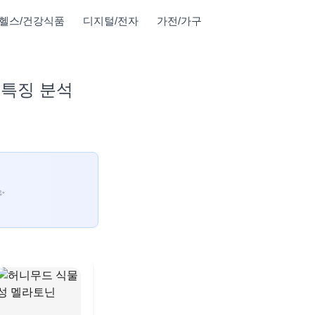
헬스/건강식품
디지털/전자
가전/가구
 특징 분석
✨