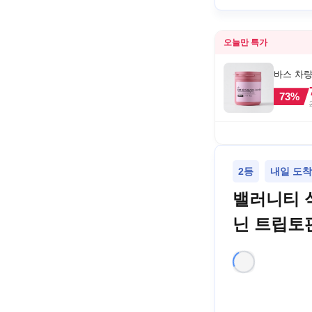
오늘만 특가
바스 차량
73
%
2등
내일 도착 
밸러니티 
닌 트립토