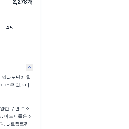
2,278
개
4.5
성 멜라토닌이 함
이 너무 얕거나
다양한 수면 보조
, 이노시톨은 신
다. L-트립토판