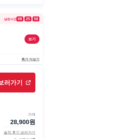
08
25
58
:
:
남은시간
보기
특가 더보기
보러가기
가격
28,900
원
솔직 후기 보러가기