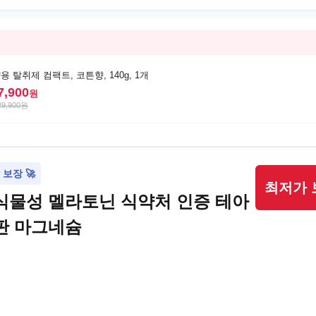
용 탈취제 컴팩트, 코튼향, 140g, 1개
7,900
원
29,900
원
보장 🚀
최저가 
식물성 멜라토닌 식약처 인증 테아
판 마그네슘