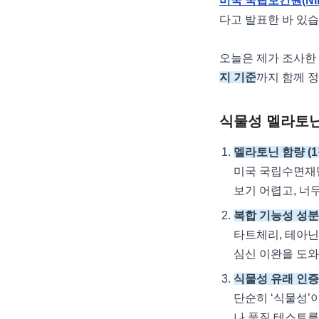
미국 국립보건원(NI
다고 발표한 바 있습
오늘은 제가 조사한 
지 기준
까지 함께 
식물성 멜라토닌
멜라토닌 함량 (1
미국 국립수면재단
보기 어렵고, 너
복합 기능성 성분
타트체리, 테아닌
심신 이완을 도와
식물성 유래 인증
단순히 ‘식물성’
나 품질 테스트를