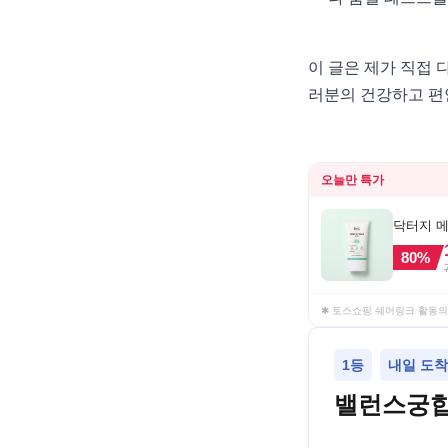
이 글은 제가 직접 
러분의 건강하고 편
오늘만 특가
닥터지 메디
80
%
✱ 토스쇼핑 쉐어링크 활동의
1등
내일 도착 
밸런스궁합