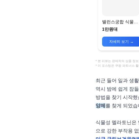
밸런스궁합 식물성
멜라토닌
1만원대
자세히 보기
→
* 본 리뷰는 판매처의 상품 
* 이 포스팅은 쿠팡 파트너스 
최근 들어 일과 생
역시 밤에 쉽게 잠들
방법을 찾기 시작했
양제
를 찾게 되었습
식물성 멜라토닌은 
으로 강한 부작용 