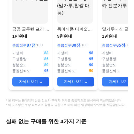
곰곰 글루텐 프리 타
동아식품 타피오카
밀가루대신 글루
피오카 전분
전분 1kg (밀가루,찹
프리 타피오카 
1만원대
9천원대
1만원대
쌀 대용)
가루
87
점
80
점
65
점
종합점수
/100
종합점수
/100
종합점수
/100
가성비
88
가성비
98
가성비
구성용량
85
구성용량
95
구성용량
성분순도
80
성분순도
90
성분순도
품질신뢰도
95
품질신뢰도
50
품질신뢰도
자세히 보기
→
자세히 보기
→
자세히 보기
→
* 본 리뷰는 판매처의 상품 정보와 구매자 후기를 종합적으로 분석하여 작성되었습니다
* 이 포스팅은 쿠팡 파트너스 활동의 일환으로 이에 따른 일정액의 수수료를 제공받습니다.
실패 없는 구매를 위한 4가지 기준