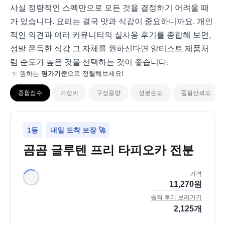
사실 정량적인 스펙만으로 모든 것을 결정하기 어려울 때
가 있습니다. 요리는 결국 맛과 식감이 중요하니까요. 개인
적인 의견과 여러 커뮤니티의 실사용 후기를 종합해 보면,
정말 쫀득한 식감 그 자체를 원하신다면 알티스트 제품처
럼 순도가 높은 것을 선택하는 것이 좋습니다.
✨ 원하는
평가기준
으로 정렬해보세요!
종합점수
가성비
구성용량
성분순도
품질신뢰도
1등
내일 도착 보장 🚀
곰곰 글루텐 프리 타피오카 전분
가격
11,270
원
솔직 후기 보러가기
2,125
개