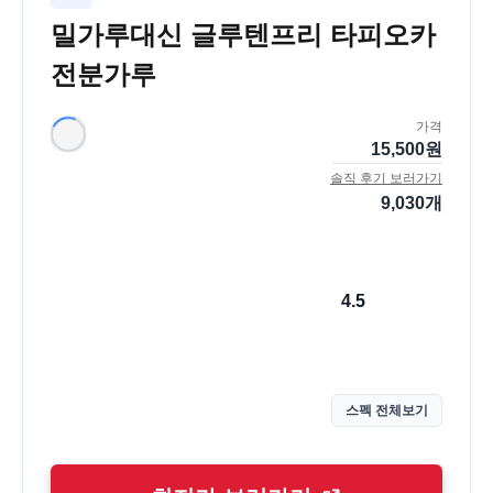
밀가루대신 글루텐프리 타피오카
전분가루
가격
15,500
원
솔직 후기 보러가기
9,030
개
4.5
스펙 전체보기