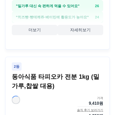
"
밀가루 대신 속 편하게 먹을 수 있어요
"
26
"
치즈빵·빵데께쥬·베이킹에 활용도가 높아요
"
24
더보기
자세히보기
2등
동아식품 타피오카 전분 1kg (밀
가루,찹쌀 대용)
가격
9,410
원
솔직 후기 보러가기