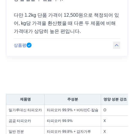
다만 1.2kg 단품 가격이 12,500원으로 책정되어 있
어, kg당 가격을 환산했을 때 다른 두 제품에 비해
가격대가 상당히 높은 편입니다.
상품평
제품명
주성분
영양 성분 강조
밀가루대신 타피오카
타피오카 99.9% + 비타민C·칼슘
O
곰곰 타피오카
타피오카 99.9%
X
일반 전분
타피오카 99.8% + 감자가루
X