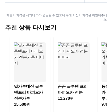
제품의 가격은 시기에 따라 변동될 수 있으니 구매 시점의 가격을 확인해주세
요.
추천 상품 다시보기
밀가루대신 글루
곰곰 글루텐 프리
동아
텐프리 타피오카
타피오카 전분
카 전분
전분가루
11,270
루,찹
원
15,500
9,410
원