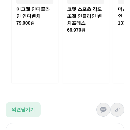
이고웰 인디클라
코멧 스포츠 각도
더스
인 인디벤치
조절 인클라인 벤
인 벤치
79,000
치프레스
133,9
원
66,970
원
의견남기기