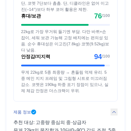
단, 코멧 7단보다 촘촘. 단, 디클라인은 없어 이고
진(–14°)보다 하부 코어 활용은 제한.
76
/100
휴대/보관
22kg로 가장 무거워 들기엔 부담. 다만 바퀴+손
잡이, 세워 보관 가능해 고정 배치에는 편의성 있
음. 순수 휴대성은 이고진(7.8kg)·코멧(9.52kg)보
다 낮음.
94
/100
안정감/지지력
무게 22kg로 5종 최중량 → 흔들림 억제 유리. 5
중 메인 지지 프레임 및 그립형 시트로 미끄러짐
감소. 코멧은 190kg 하중 표기 장점이 있으나, 실
제 체감 안정은 더스크랙이 우위.
제품 정보
추천 대상: 고중량 중심의 중·상급자
무게 22kg의 묵직함과 10단(0~90°) 각도 조절, 5중