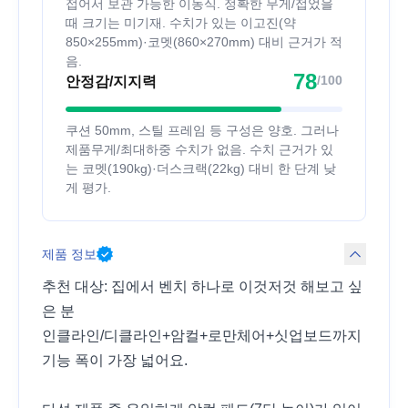
접어서 보관 가능한 이동식. 정확한 무게/접었을
때 크기는 미기재. 수치가 있는 이고진(약
850×255mm)·코멧(860×270mm) 대비 근거가 적
음.
78
/100
안정감/지지력
쿠션 50mm, 스틸 프레임 등 구성은 양호. 그러나
제품무게/최대하중 수치가 없음. 수치 근거가 있
는 코멧(190kg)·더스크랙(22kg) 대비 한 단계 낮
게 평가.
제품 정보
추천 대상: 집에서 벤치 하나로 이것저것 해보고 싶
은 분
인클라인/디클라인+암컬+로만체어+싯업보드까지
기능 폭이 가장 넓어요.