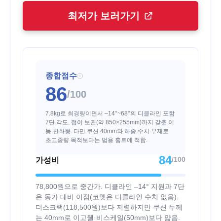
최저가 보러가기
종합점수
i
86
/100
7.8kg로 최경량이면서 –14°~68°의 디클라인 포함
7단 각도, 접이 보관(약 850×255mm)까지 갖춘 이
동 친화형. 다만 쿠션 40mm와 하중 수치 부재로
초고중량 목적보다는 범용 홈트에 적합.
84
/100
가성비
78,800원으로 중간가. 디클라인 –14° 지원과 7단
은 동가 대비 이점(코멧은 디클라인 수치 없음).
더스크랙(118,500원)보다 저렴하지만 쿠션 두께
는 40mm로 이고웰·비스케일(50mm)보다 얇음.