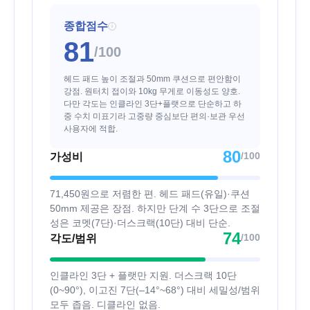
종합점수
i
81
/100
헤드 패드 높이 조절과 50mm 쿠션으로 편안함이
강점. 원터치 접이와 10kg 무게로 이동성도 양호.
다만 각도는 인클라인 3단+플랫으로 단순하고 하
중 수치 미표기라 고중량 중심보단 편의·보관 우선
사용자에 적합.
80
/100
가성비
71,450원으로 저렴한 편. 헤드 패드(유일)·쿠션
50mm 제공은 장점. 하지만 단계 수 3단으로 조절
성은 코멧(7단)·더스크랙(10단) 대비 단순.
74
/100
각도/범위
인클라인 3단 + 플랫만 지원. 더스크랙 10단
(0~90°), 이고진 7단(–14°~68°) 대비 세밀성/범위
모두 좁음. 디클라인 없음.