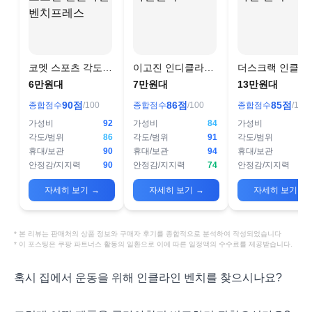
코멧 스포츠 각도조
이고진 인디클라인
더스크랙 인클라
절 인클라인 벤치프
벤치
벤치 290
6만원대
7만원대
13만원대
레스
90
점
86
점
85
점
종합점수
/100
종합점수
/100
종합점수
/100
가성비
92
가성비
84
가성비
각도/범위
86
각도/범위
91
각도/범위
휴대/보관
90
휴대/보관
94
휴대/보관
안정감/지지력
90
안정감/지지력
74
안정감/지지력
자세히 보기
→
자세히 보기
→
자세히 보기
→
* 본 리뷰는 판매처의 상품 정보와 구매자 후기를 종합적으로 분석하여 작성되었습니다
* 이 포스팅은 쿠팡 파트너스 활동의 일환으로 이에 따른 일정액의 수수료를 제공받습니다.
혹시 집에서 운동을 위해 인클라인 벤치를 찾으시나요?