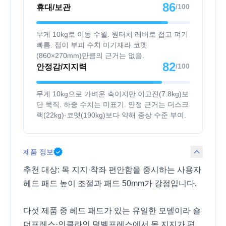
86
/100
휴대/보관
무게 10kg로 이동 수월. 원터치 레버로 접고 펴기
빠름. 접이 부피 수치 미기재라 코멧
(860×270mm)만큼의 근거는 없음.
82
/100
안정감/지지력
무게 10kg으로 가벼운 축이지만 이고진(7.8kg)보
단 묵직. 하중 수치는 미표기. 안정 근거는 더스크
랙(22kg)·코멧(190kg)보다 약해 중상 수준 부여.
제품 정보
추천 대상: 목 지지·착좌 편안함을 중시하는 사용자
헤드 패드 높이 조절과 패드 50mm가 강점입니다.
다섯 제품 중 헤드 패드가 있는 유일한 모델이라 숄
더프레스·인클라인 덤벨프레스에서 목 지지가 편