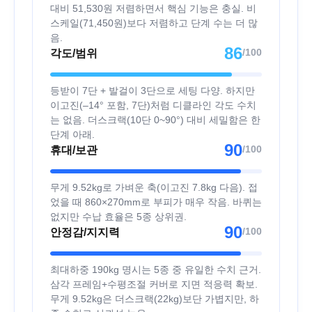
대비 51,530원 저렴하면서 핵심 기능은 충실. 비
스케일(71,450원)보다 저렴하고 단계 수는 더 많
음.
86
/100
각도/범위
등받이 7단 + 발걸이 3단으로 세팅 다양. 하지만
이고진(–14° 포함, 7단)처럼 디클라인 각도 수치
는 없음. 더스크랙(10단 0~90°) 대비 세밀함은 한
단계 아래.
90
/100
휴대/보관
무게 9.52kg로 가벼운 축(이고진 7.8kg 다음). 접
었을 때 860×270mm로 부피가 매우 작음. 바퀴는
없지만 수납 효율은 5종 상위권.
90
/100
안정감/지지력
최대하중 190kg 명시는 5종 중 유일한 수치 근거.
삼각 프레임+수평조절 커버로 지면 적응력 확보.
무게 9.52kg은 더스크랙(22kg)보단 가볍지만, 하