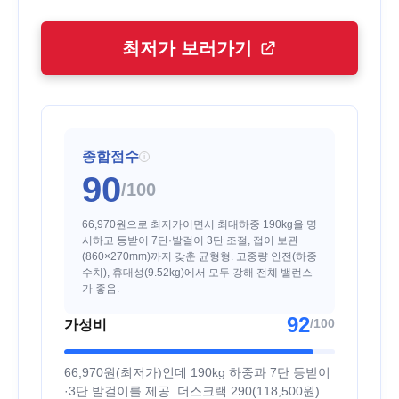
최저가 보러가기
종합점수
i
90
/100
66,970원으로 최저가이면서 최대하중 190kg을 명
시하고 등받이 7단·발걸이 3단 조절, 접이 보관
(860×270mm)까지 갖춘 균형형. 고중량 안전(하중
수치), 휴대성(9.52kg)에서 모두 강해 전체 밸런스
가 좋음.
92
/100
가성비
66,970원(최저가)인데 190kg 하중과 7단 등받이
·3단 발걸이를 제공. 더스크랙 290(118,500원)