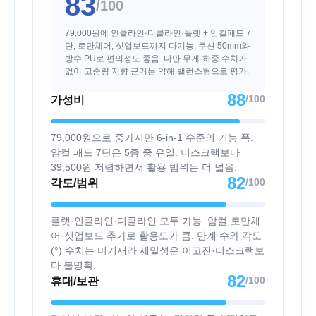
83
/100
79,000원에 인클라인·디클라인·플랫 + 암컬패드 7
단, 로만체어, 싯업보드까지 다기능. 쿠션 50mm와
방수 PU로 편의성도 좋음. 다만 무게·하중 수치가
없어 고중량 지향 근거는 약해 밸런스형으로 평가.
88
/100
가성비
79,000원으로 중가지만 6-in-1 수준의 기능 폭.
암컬 패드 7단은 5종 중 유일. 더스크랙보다
39,500원 저렴하면서 활용 범위는 더 넓음.
82
/100
각도/범위
플랫·인클라인·디클라인 모두 가능. 암컬·로만체
어·싯업보드 추가로 활용도가 큼. 단계 수와 각도
(°) 수치는 미기재라 세밀성은 이고진·더스크랙보
다 불명확.
82
/100
휴대/보관