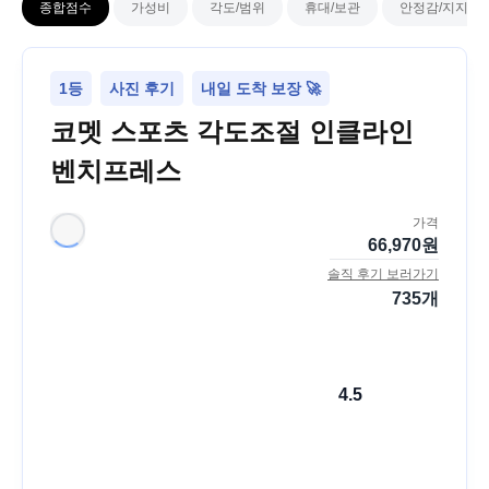
종합점수
가성비
각도/범위
휴대/보관
안정감/지지력
1등
사진 후기
내일 도착 보장 🚀
코멧 스포츠 각도조절 인클라인
벤치프레스
가격
66,970
원
솔직 후기 보러가기
735
개
4.5