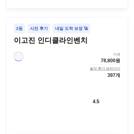
2등
사진 후기
내일 도착 보장 🚀
이고진 인디클라인벤치
가격
78,800
원
솔직 후기 보러가기
397
개
4.5