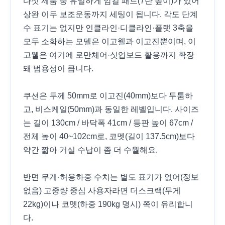
다섯 제품 중 유일하게 암컬 패드(7단 높이)가 있어
상완 이두 보조운동까지 세팅이 됩니다. 각도 단계
수 표기는 없지만 인클라인·디클라인·플랫 3축을
모두 소화하는 모델은 이고웰과 이고진뿐이며, 이
고웰은 여기에 로만체어·싯업보드 활용까지 확장
돼 범용성이 큽니다.
쿠션은 두께 50mm로 이고진(40mm)보다 두툼하
고, 비스케일(50mm)과 동일한 레벨입니다. 사이즈
는 길이 130cm / 바닥폭 41cm / 등판 높이 67cm /
전체 높이 40~102cm로, 코멧(길이 137.5cm)보다
약간 짧아 거실 수납이 좀 더 수월해요.
반면 무게·허용하중 수치는 별도 표기가 없어(정보
없음) 고중량 중심 사용자라면 더스크랙(무게
22kg)이나 코멧(하중 190kg 명시) 쪽이 유리합니
다.