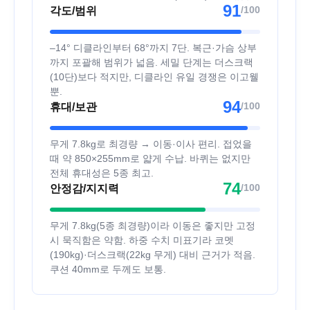
91
/100
각도/범위
–14° 디클라인부터 68°까지 7단. 복근·가슴 상부
까지 포괄해 범위가 넓음. 세밀 단계는 더스크랙
(10단)보다 적지만, 디클라인 유일 경쟁은 이고웰
뿐.
94
/100
휴대/보관
무게 7.8kg로 최경량 → 이동·이사 편리. 접었을
때 약 850×255mm로 얇게 수납. 바퀴는 없지만
전체 휴대성은 5종 최고.
74
/100
안정감/지지력
무게 7.8kg(5종 최경량)이라 이동은 좋지만 고정
시 묵직함은 약함. 하중 수치 미표기라 코멧
(190kg)·더스크랙(22kg 무게) 대비 근거가 적음.
쿠션 40mm로 두께도 보통.