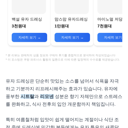
백설 유자 드레싱
맘스맘 유자드레싱
마이노멀 저당 
싱 유자
3천원대
1만원대
7천원대
자세히 보기
→
자세히 보기
→
자세히 보기
→
* 본 리뷰는 판매처의 상품 정보와 구매자 후기를 종합적으로 분석하여 작성되었습니다
* 이 포스팅은 쿠팡 파트너스 활동의 일환으로 이에 따른 일정액의 수수료를 제공받습니다.
유자 드레싱은 단순히 맛있는 소스를 넘어서 식욕을 자극
하고 기분까지 리프레시해주는 효과가 있습니다. 유자에
풍부한
시트랄
과
리모넨
성분은 향기 자체만으로 스트레스
를 완화하고, 식사 전후의 입안 개운함까지 책임집니다.
특히 여름철처럼 입맛이 쉽게 떨어지는 계절이나 식단 조
절 중에 드레싱에 민감한 분들에게는 유자 특유의 새콤달