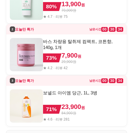
13,900
원
80
%
70,000
원
★
4.7
· 리뷰
75
오늘만 특가
00
30
34
:
:
2
남은시간
바스 차량용 탈취제 컴팩트, 코튼향,
140g, 1개
7,900
원
73
%
29,900
원
★
4.2
· 리뷰
42
오늘만 특가
00
30
34
:
:
3
남은시간
보넬드 아이엠 당근, 1L, 3병
23,900
원
71
%
84,900
원
★
4.6
· 리뷰
281