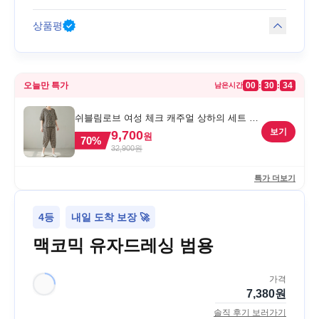
상품평
오늘만 특가
00
30
34
:
:
남은시간
쉬블림로브 여성 체크 캐주얼 상하의 세트 안
드리 GW1780, FREE, 1세트
보기
9,700
원
70
%
32,900
원
특가 더보기
4등
내일 도착 보장 🚀
맥코믹 유자드레싱 범용
가격
7,380
원
솔직 후기 보러가기