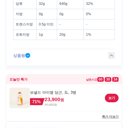
당류
32g
640g
32%
지방
0g
0g
0%
트랜스지방
0.5g 미만
-
-
포화지방
1g
20g
1%
상품평
오늘만 특가
00
30
34
:
:
남은시간
보넬드 아이엠 당근, 1L, 3병
보기
23,900
원
71
%
84,900
원
특가 더보기