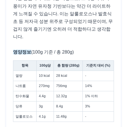
풍미가 자연 유자청 기반보다는 약간 더 라이트하
게 느껴질 수 있습니다. 이는 알룰로오스나 발효식
초 등 저자극 성분 위주로 구성되었기 때문이며, 무
겁지 않게 즐기기엔 오히려 더 적합하다고 생각합
니다.
영양정보
(100g 기준 / 총 280g)
항목
100g당
총 함량 (280g)
기준치 대비 (%)
열량
10 kcal
28 kcal
-
나트륨
270mg
756mg
14%
탄수화물
4.4g
12.32g
1% 이하
당류
3g
8.4g
3%
알룰로오스
4.1g
11.48g
-