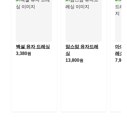
백설 유자 드레싱
맘스맘 유자드레
마이노
3,380
싱
레싱 
원
13,800
7,980
원