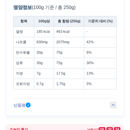
영양정보
(100g 기준 / 총 250g)
항목
100g당
총 함량 (250g)
기준치 대비 (%)
열량
185 kcal
463 kcal
-
나트륨
830mg
2075mg
42%
탄수화물
30g
75g
9%
당류
30g
75g
30%
지방
7g
17.5g
13%
포화지방
0.7g
1.75g
5%
상품평
오늘만 특가
00
30
34
:
:
남은시간