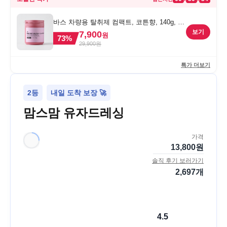
바스 차량용 탈취제 컴팩트, 코튼향, 140g, 1
개
보기
7,900
원
73
%
29,900
원
특가 더보기
2등
내일 도착 보장 🚀
맘스맘 유자드레싱
가격
13,800
원
솔직 후기 보러가기
2,697
개
4.5