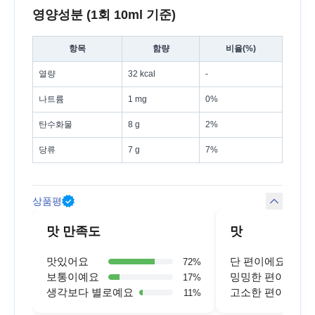
영양성분 (1회 10ml 기준)
항목
함량
비율(%)
열량
32 kcal
-
나트륨
1 mg
0%
탄수화물
8 g
2%
당류
7 g
7%
상품평
맛 만족도
맛
맛있어요
단 편이에요
72
%
보통이예요
밍밍한 편이에요
17
%
생각보다 별로예요
고소한 편이에요
11
%