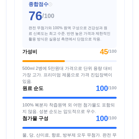
종합점수
i
76
/100
완전 무첨가와 100% 원액 구성으로 건강성과 원
료 신뢰도는 최고 수준. 반면 높은 가격과 제한적인
활용 방식은 실용성 측면에서 단점으로 작용.
45
/100
가성비
500ml 2병에 5만원대 가격으로 단위 용량 대비
가장 고가. 프리미엄 제품으로 가격 진입장벽이
있음.
100
/100
원료 순도
100% 복분자 착즙원액 외 어떤 첨가물도 포함되
지 않음. 성분 순도는 압도적으로 우수.
100
/100
첨가물 구성
물, 당, 산미료, 향료, 방부제 모두 무첨가. 완전 무