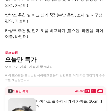
의성, 가성비)
탑박스 추천 및 비교 인기 5종 (수납 용량, 소재 및 내구성,
편의, 가성비)
카샴푸 추천 및 인기 제품 비교하기 (불스원, 파인랩, 파이
어볼, 바인더)
토스쇼핑
오늘만 특가
오늘만 이 가격 · 자정에 종료돼요
✱ 이 포스팅은 토스쇼핑 쉐어링크 활동의 일환으로, 이에 따른 일정액의 수수
료를 제공받습니다.
오늘만 특가
03
13
48
:
:
1
남은시간
바이마르 솥뚜껑 세라믹 가마솥, 16cm, 1
개