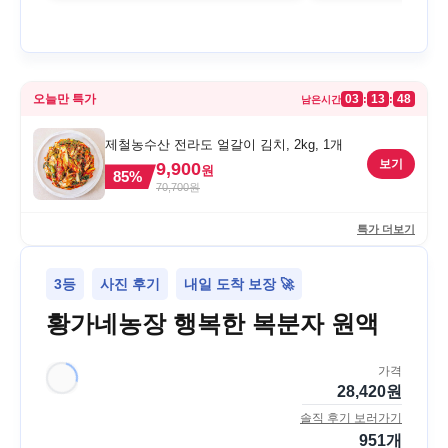
오늘만 특가
03
13
48
:
:
남은시간
제철농수산 전라도 얼갈이 김치, 2kg, 1개
보기
9,900
원
85
%
70,700
원
특가 더보기
3등
사진 후기
내일 도착 보장 🚀
황가네농장 행복한 복분자 원액
가격
28,420
원
솔직 후기 보러가기
951
개