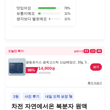
맛있어요
78
%
보통이예요
11
%
생각보다 별로예요
11
%
오늘만 특가
03
13
48
:
:
남은시간
광동초이스 광옥고스틱 산삼배양근, 10g, 30
포, 1개
보기
14,900
원
86
%
109,000
원
특가 더보기
2등
사진 후기
내일 도착 보장 🚀
차전 자연에서온 복분자 원액