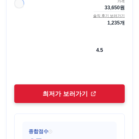
가격
33,650
원
솔직 후기 보러가기
1,235
개
4.5
최저가 보러가기
종합점수
i