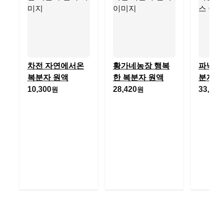
차전 자연에서온
황가네농장 행복
파낙스
복분자 원액
한 복분자 원액
분자
10,300
28,420
33,65
원
원