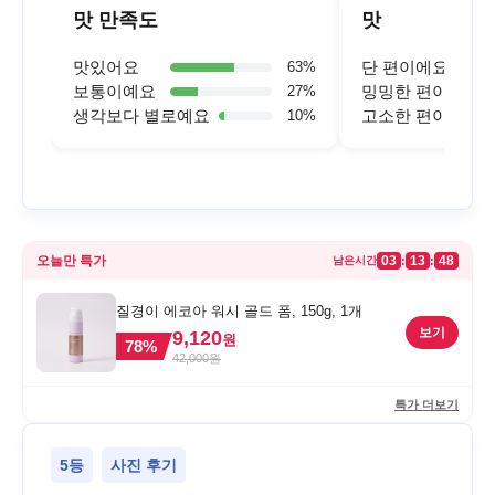
맛 만족도
맛
맛있어요
단 편이에요
63
%
보통이예요
밍밍한 편이에요
27
%
생각보다 별로예요
고소한 편이에요
10
%
오늘만 특가
03
13
48
:
:
남은시간
질경이 에코아 워시 골드 폼, 150g, 1개
보기
9,120
원
78
%
42,000
원
특가 더보기
5등
사진 후기