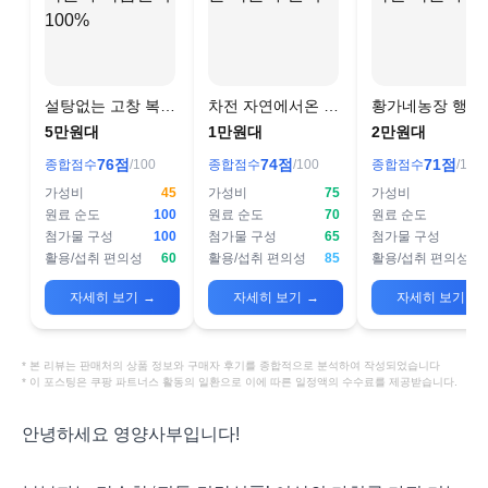
설탕없는 고창 복분
차전 자연에서온 복
황가네농장 행복
자 착즙원액 100%
분자 원액
복분자 원액
5만원대
1만원대
2만원대
76
점
74
점
71
점
종합점수
/100
종합점수
/100
종합점수
/100
가성비
45
가성비
75
가성비
원료 순도
100
원료 순도
70
원료 순도
첨가물 구성
100
첨가물 구성
65
첨가물 구성
활용/섭취 편의성
60
활용/섭취 편의성
85
활용/섭취 편의성
자세히 보기
→
자세히 보기
→
자세히 보기
→
* 본 리뷰는 판매처의 상품 정보와 구매자 후기를 종합적으로 분석하여 작성되었습니다
* 이 포스팅은 쿠팡 파트너스 활동의 일환으로 이에 따른 일정액의 수수료를 제공받습니다.
안녕하세요 영양사부입니다!