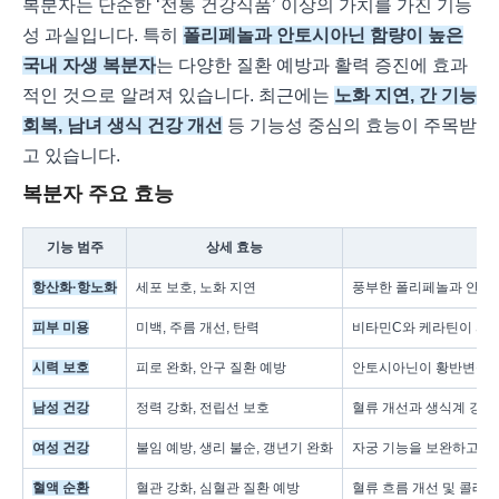
복분자는 단순한 ‘전통 건강식품’ 이상의 가치를 가진 기능
성 과실입니다. 특히
폴리페놀과 안토시아닌 함량이 높은
국내 자생 복분자
는 다양한 질환 예방과 활력 증진에 효과
적인 것으로 알려져 있습니다. 최근에는
노화 지연, 간 기능
회복, 남녀 생식 건강 개선
등 기능성 중심의 효능이 주목받
고 있습니다.
복분자 주요 효능
기능 범주
상세 효능
항산화·항노화
세포 보호, 노화 지연
풍부한 폴리페놀과 안토
피부 미용
미백, 주름 개선, 탄력
비타민C와 케라틴이 피부
시력 보호
피로 완화, 안구 질환 예방
안토시아닌이 황반변성, 
남성 건강
정력 강화, 전립선 보호
혈류 개선과 생식계 강화
여성 건강
불임 예방, 생리 불순, 갱년기 완화
자궁 기능을 보완하고 호
혈액 순환
혈관 강화, 심혈관 질환 예방
혈류 흐름 개선 및 콜레