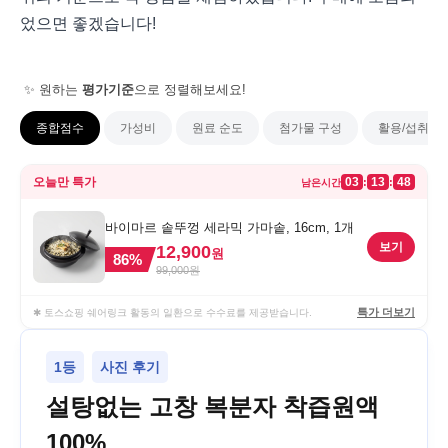
었으면 좋겠습니다!
✨ 원하는
평가기준
으로 정렬해보세요!
종합점수
가성비
원료 순도
첨가물 구성
활용/섭취 편
오늘만 특가
03
13
48
:
:
남은시간
바이마르 솥뚜껑 세라믹 가마솥, 16cm, 1개
보기
12,900
원
86
%
99,000
원
특가 더보기
✱ 토스쇼핑 쉐어링크 활동의 일환으로 수수료를 제공받습니다.
1등
사진 후기
설탕없는 고창 복분자 착즙원액
100%