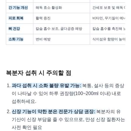
간 기능 개선
해독 효소 활성화
간세포 보호 및 해독 대사
피로 회복
활력 증진
비타민, 무기질이 에너지
뼈 건강
칼슘 흡수 보조, 골다공증 예방
칼슘 흡수를 촉진해 노년
소화 기능
변비 예방
식이섬유 함량이 높아 장
복분자 섭취 시 주의할 점
과다 섭취 시 소화 불량 유발 가능:
복통, 설사 등의 증상
이 나타날 수 있어 하루 권장량(100~200ml 이내) 내로
섭취하세요.
신장 기능이 약한 분은 전문가 상담 권장:
복분자의 유
기산이 신장 부담을 줄 수 있으므로, 만성 신장 질환자는
사전 확인 필요