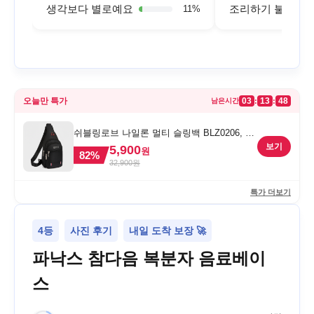
생각보다 별로예요
조리하기 불편해
11
%
오늘만 특가
03
13
48
:
:
남은시간
쉬블링로브 나일론 멀티 슬링백 BLZ0206, 블
랙, FREE
보기
5,900
원
82
%
32,900
원
특가 더보기
4등
사진 후기
내일 도착 보장 🚀
파낙스 참다음 복분자 음료베이
스