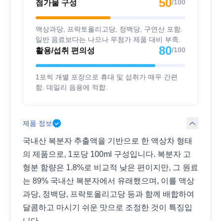
50
/100
첨가물 구성
액상과당, 프락토올리고당, 정백당, 구연산 포함.
일반 음료보다는 나으나 무첨가 제품 대비 부족.
80
/100
활용/섭취 편의성
1포씩 개별 포장으로 휴대 및 섭취가 매우 간편
함. 데일리 음용에 적합.
제품 정보
국내산 복분자 추출액을 기반으로 한 액상차 형태
의 제품으로, 1포당 100ml 구성입니다. 복분자 고
형분 함량은 1.8%로 비교적 낮은 편이지만, 그 원료
는 89% 국내산 복분자에서 유래했으며, 이를 액상
과당, 정백당, 프락토올리고당 등과 함께 배합하여
달콤하고 마시기 쉬운 맛으로 조정한 것이 특징입
니다.