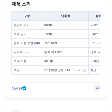
제품 스펙
구분
단축형
장축형
손잡이 너비
58cm
78cm
최대 길이
73cm
94cm
설치 가능 문틀 너비
74~95cm
95~125cm
지지대 크기
양쪽 각 17cm
양쪽 각 17cm
최대 하중
300kg
300kg
재질
2.6T 복합 강철 + HDR 고무그립
동일
상품평