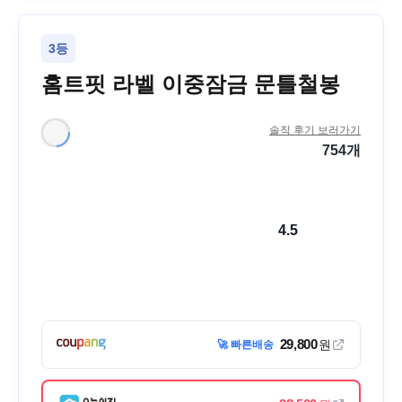
3등
홈트핏 라벨 이중잠금 문틀철봉
솔직 후기 보러가기
754
개
4.5
29,800
원
🚀 빠른배송