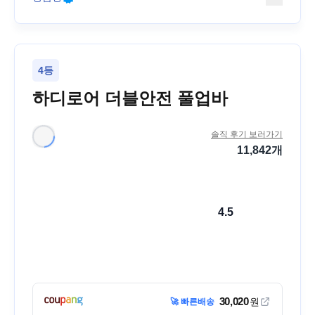
4등
하디로어 더블안전 풀업바
솔직 후기 보러가기
11,842
개
4.5
30,020
원
🚀 빠른배송