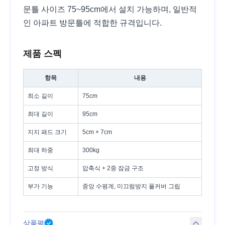
문틀 사이즈 75~95cm에서 설치 가능하며, 일반적
인 아파트 방문틀에 적합한 규격입니다.
제품 스펙
항목
내용
최소 길이
75cm
최대 길이
95cm
지지 패드 크기
5cm × 7cm
최대 하중
300kg
고정 방식
압축식 + 2중 잠금 구조
부가 기능
중앙 수평계, 미끄럼방지 풀커버 그립
상품평