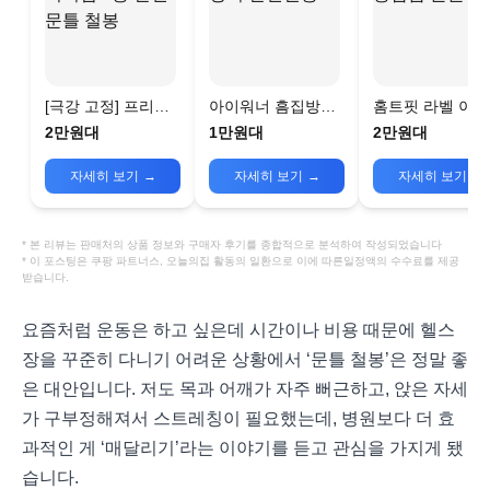
[극강 고정] 프리미
아이워너 흠집방지
홈트핏 라벨 이
엄 3중 안전 문틀 철
안전철봉
금 문틀철봉
2만원대
1만원대
2만원대
봉
자세히 보기
→
자세히 보기
→
자세히 보기
→
* 본 리뷰는 판매처의 상품 정보와 구매자 후기를 종합적으로 분석하여 작성되었습니다
* 이 포스팅은 쿠팡 파트너스, 오늘의집 활동의 일환으로 이에 따른일정액의 수수료를 제공
받습니다.
요즘처럼 운동은 하고 싶은데 시간이나 비용 때문에 헬스
장을 꾸준히 다니기 어려운 상황에서 ‘문틀 철봉’은 정말 좋
은 대안입니다. 저도 목과 어깨가 자주 뻐근하고, 앉은 자세
가 구부정해져서 스트레칭이 필요했는데, 병원보다 더 효
과적인 게 ‘매달리기’라는 이야기를 듣고 관심을 가지게 됐
습니다.