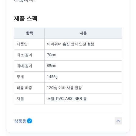
제품 스펙
항목
내용
제품명
아이워너 흠집 방지 안전 철봉
최소 길이
70cm
최대 길이
95cm
무게
1455g
허용 하중
120kg 이하 사용 권장
재질
스틸, PVC, ABS, NBR 폼
상품평