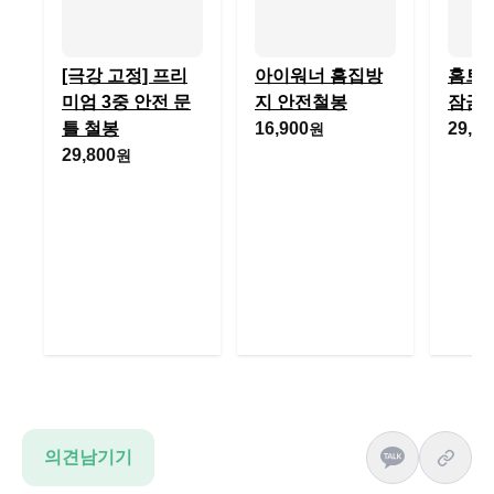
[극강 고정] 프리
아이워너 흠집방
홈트핏
미엄 3중 안전 문
지 안전철봉
잠금
틀 철봉
16,900
29,80
원
29,800
원
의견남기기