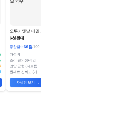
오뚜기옛날 메밀국
수
6천원대
69
점
종합점수
/100
5
가성비
90
5
조리 편의성/식감
70
5
영양 균형 (나트륨/단백질)
50
5
원재료 신뢰도 (메밀 함량 등)
65
자세히 보기
→