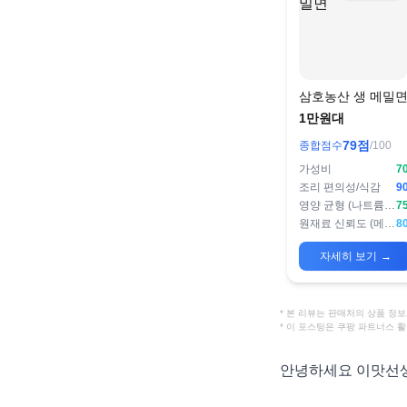
삼호농산 생 메밀
1만원대
79
점
종합점수
/100
가성비
7
조리 편의성/식감
9
영양 균형 (나트륨/단백질)
7
원재료 신뢰도 (메밀 함량 등)
8
자세히 보기
→
* 본 리뷰는 판매처의 상품 
* 이 포스팅은 쿠팡 파트너스 
안녕하세요 이맛선