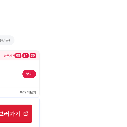
량 등)
08
24
30
:
:
남은시간
보기
특가 더보기
보러가기