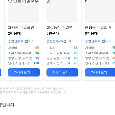
면
효자원 메밀로만 만
칠갑농산 메밀면
봉평촌 메밀소바
든 메밀국수
2만원대
5천원대
9천원대
78
점
75
점
70
점
종합점수
/100
종합점수
/100
종합점수
/100
0
가성비
50
가성비
85
가성비
7
0
조리 편의성/식감
65
조리 편의성/식감
80
조리 편의성/식감
7
5
영양 균형 (나트륨/단백질)
95
영양 균형 (나트륨/단백질)
60
영양 균형 (나트륨/단백질)
4
0
원재료 신뢰도 (메밀 함량 등)
100
원재료 신뢰도 (메밀 함량 등)
75
원재료 신뢰도 (메밀 함량 등)
8
자세히 보기
→
자세히 보기
→
자세히 보기
→
정보와 구매자 후기를 종합적으로 분석하여 작성되었습니다
활동의 일환으로 이에 따른 일정액의 수수료를 제공받습니다.
생입니다.