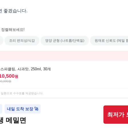
 좋겠습니다.
 정렬해보세요!
조리 편의성/식감
영양 균형 (나트륨/단백질)
원재료 신뢰도 (메밀 함
파클링, 사과맛, 250ml, 30개
10,500
원
60,000
원
 일환으로 수수료를 제공받습니다.
내일 도착 보장 🚀
최저가 
생 메밀면