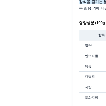
강식을 즐기는 
독 활용 외에 다
영양성분 (100g
항목
열량
탄수화물
당류
단백질
지방
포화지방