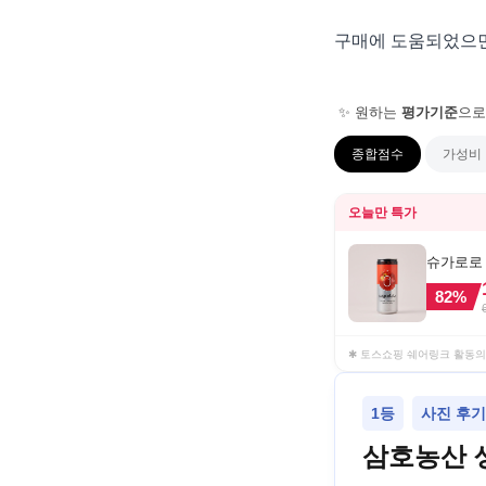
구매에 도움되었으면
✨ 원하는
평가기준
으로
종합점수
가성비
오늘만 특가
슈가로로 스
82
%
✱ 토스쇼핑 쉐어링크 활동의
1등
사진 후기
삼호농산 