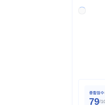
종합점수
79
/1