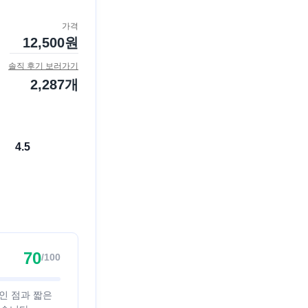
가격
12,500
원
솔직 후기 보러가기
2,287
개
4.5
70
/100
인 점과 짧은