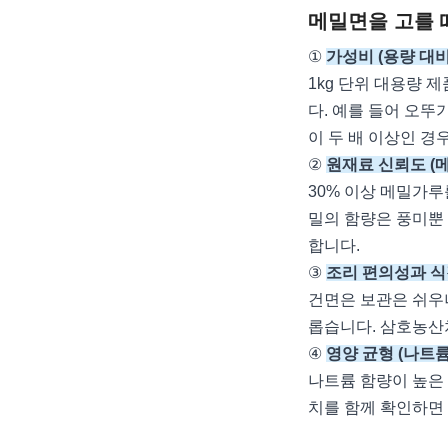
메밀면을 고를 
①
가성비 (용량 대비
1kg 단위 대용량 
다. 예를 들어 오뚜기
이 두 배 이상인 경
②
원재료 신뢰도 (
30% 이상 메밀가루
밀의 함량은 풍미뿐
합니다.
③
조리 편의성과 식
건면은 보관은 쉬우나
롭습니다. 삼호농산
④
영양 균형 (나트륨
나트륨 함량이 높은 
치를 함께 확인하면 