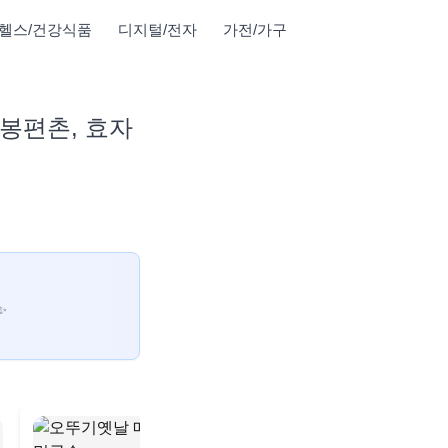
헬스/건강식품
디지털/전자
가전/가구
 봉편촌, 효자
✨