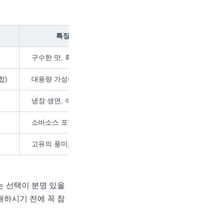
특징
나트륨 (100g당)
단백질
구수한 맛, 흑미 포함
1,300mg
10g
합)
대용량 가성비
1,560mg
10g
냉장 생면, 식감 우수
396mg
7g
소바소스 포함
1,790mg
9g
고유의 풍미, 고가형
22mg
13.7g
는 선택이 분명 있을
매하시기 전에 꼭 참