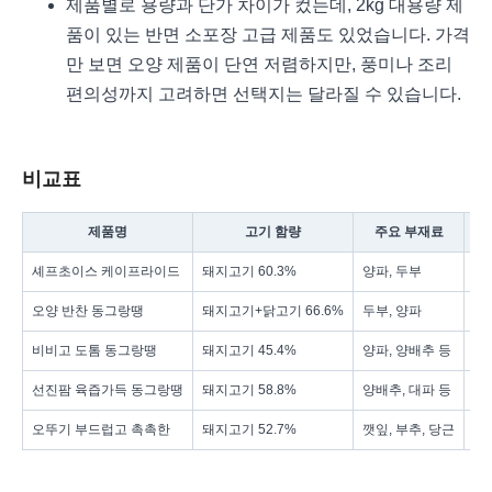
제품별로 용량과 단가 차이가 컸는데, 2kg 대용량 제
품이 있는 반면 소포장 고급 제품도 있었습니다. 가격
만 보면 오양 제품이 단연 저렴하지만, 풍미나 조리
편의성까지 고려하면 선택지는 달라질 수 있습니다.
비교표
제품명
고기 함량
주요 부재료
셰프초이스 케이프라이드
돼지고기 60.3%
양파, 두부
냉
오양 반찬 동그랑땡
돼지고기+닭고기 66.6%
두부, 양파
냉
비비고 도톰 동그랑땡
돼지고기 45.4%
양파, 양배추 등
냉
선진팜 육즙가득 동그랑땡
돼지고기 58.8%
양배추, 대파 등
냉
오뚜기 부드럽고 촉촉한
돼지고기 52.7%
깻잎, 부추, 당근
냉