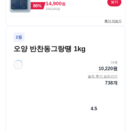
포, 1개
보기
14,900
원
86
%
109,000
원
특가 더보기
2등
오양 반찬동그랑땡 1kg
가격
10,220
원
솔직 후기 보러가기
738
개
4.5