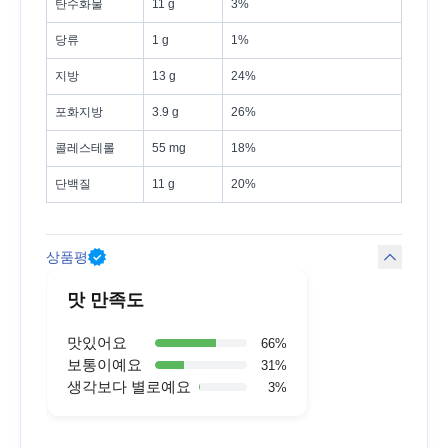
탄수화물
11 g
3%
당류
1 g
1%
지방
13 g
24%
포화지방
3.9 g
26%
콜레스테롤
55 mg
18%
단백질
11 g
20%
상품평
맛 만족도
맛있어요
66
%
보통이예요
31
%
생각보다 별로예요
3
%