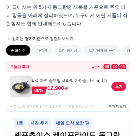
이 글에서는 위 5가지 동그랑땡 제품을 기준으로 주요 비
교 항목을 아래에 정리하였으며, 누구에게 어떤 제품이 적
합할지도 함께 안내해드리겠습니다.
✨ 원하는
평가기준
으로 정렬해보세요!
종합점수
가성비
조리 편의성
고기/원재료 구성
영양 
오늘만 특가
05
44
09
:
:
남은시간
바이마르 솥뚜껑 세라믹 가마솥, 16cm, 1개
보기
12,900
원
86
%
99,000
원
특가 더보기
✱ 토스쇼핑 쉐어링크 활동의 일환으로 수수료를 제공받습니다.
1등
사진 후기
내일 도착 보장 🚀
셰프초이스 케이프라이드 동그랑