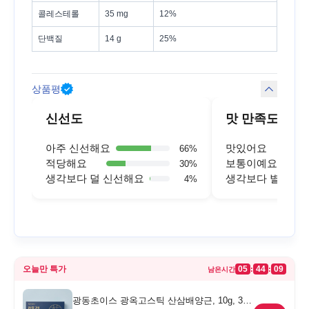
콜레스테롤
35 mg
12%
단백질
14 g
25%
상품평
신선도
맛 만족도
아주 신선해요
맛있어요
66
%
적당해요
보통이예요
30
%
생각보다 덜 신선해요
생각보다 별로예
4
%
오늘만 특가
05
44
09
:
:
남은시간
광동초이스 광옥고스틱 산삼배양근, 10g, 30