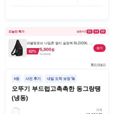
오늘만 특가
05
44
09
:
:
남은시간
쉬블링로브 나일론 멀티 슬링백 BLZ0206, 블
랙, FREE
보기
5,900
원
82
%
32,900
원
특가 더보기
4등
사진 후기
내일 도착 보장 🚀
오뚜기 부드럽고촉촉한 동그랑땡
(냉동)
가격