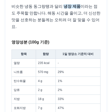
비슷한 냉동 동그랑땡과 달리
냉장 제품
이라는 점
도 주목할 만합니다. 해동 시간을 줄이고, 더 신선한
맛을 선호하는 분들께는 오히려 더 잘 맞을 수 있어
요.
영양성분 (100g 기준)
항목
함량
1일 영양소 기준치 대비
열량
235 kcal
-
나트륨
570 mg
29%
탄수화물
4 g
1%
당류
2 g
2%
지방
18 g
33%
포화지방
7 g
47%