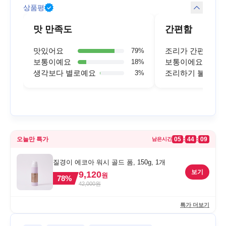
상품평
맛 만족도
간편함
맛있어요
조리가 간편해요
79
%
보통이예요
보통이에요
18
%
생각보다 별로예요
조리하기 불편해
3
%
오늘만 특가
05
44
09
:
:
남은시간
질경이 에코아 워시 골드 폼, 150g, 1개
보기
9,120
원
78
%
42,000
원
특가 더보기