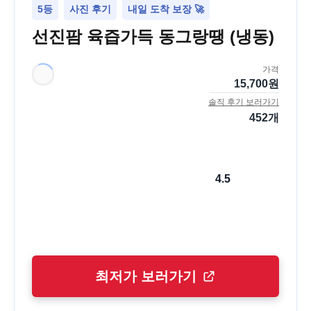
5등
사진 후기
내일 도착 보장 🚀
선진팜 육즙가득 동그랑땡 (냉동)
가격
15,700
원
솔직 후기 보러가기
452
개
4.5
최저가 보러가기