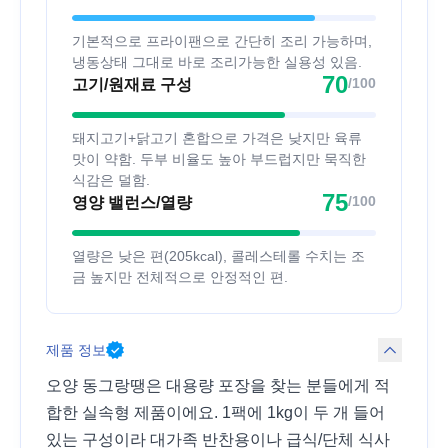
기본적으로 프라이팬으로 간단히 조리 가능하며,
냉동상태 그대로 바로 조리가능한 실용성 있음.
70
/100
고기/원재료 구성
돼지고기+닭고기 혼합으로 가격은 낮지만 육류
맛이 약함. 두부 비율도 높아 부드럽지만 묵직한
식감은 덜함.
75
/100
영양 밸런스/열량
열량은 낮은 편(205kcal), 콜레스테롤 수치는 조
금 높지만 전체적으로 안정적인 편.
제품 정보
오양 동그랑땡은 대용량 포장을 찾는 분들에게 적
합한 실속형 제품이에요. 1팩에 1kg이 두 개 들어
있는 구성이라 대가족 반찬용이나 급식/단체 식사