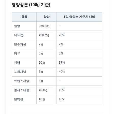
영양성분 (100g 기준)
항목
함량
1일 영양소 기준치 대비
열량
255 kcal
-
나트륨
490 mg
25%
탄수화물
7 g
2%
당류
5 g
5%
지방
20 g
37%
포화지방
6 g
40%
트랜스지방
0 g
-
콜레스테롤
40 mg
13%
단백질
10 g
18%