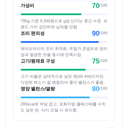
70
/100
가성비
795g 기준 9,300원으로 g당 단가는 중간 수준. 브
랜드 가치 감안하면 납득할 만함.
90
/100
조리 편의성
에어프라이어 조리 최적화, 무첨가 콘셉트로 편리
성과 깔끔한 맛을 동시에 만족시킴.
75
/100
고기/원재료 구성
고기 비율은 상대적으로 낮은 편(45.4%)이지만,
다양한 채소가 잘 배합되어 풍미 밸런스가 좋음.
80
/100
영양 밸런스/열량
205kcal로 부담 없고, 포화지방·콜레스테롤 수치
도 낮은 편. 식이 조절 시 유리함.