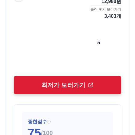
12,980
원
솔직 후기 보러가기
3,403
개
5
최저가 보러가기
종합점수
i
75
/100