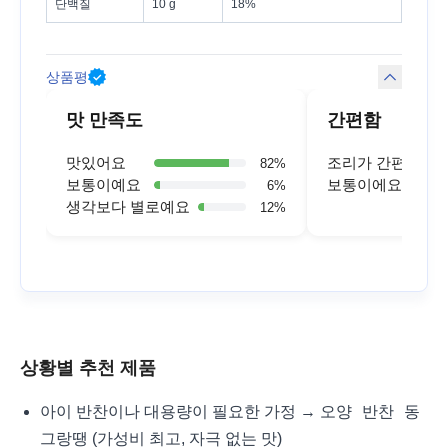
단백질
10 g
18%
상품평
맛 만족도
간편함
맛있어요
조리가 간편해요
82
%
보통이예요
보통이에요
6
%
생각보다 별로예요
12
%
상황별 추천 제품
오양 반찬 동
아이 반찬이나 대용량이 필요한 가정 →
그랑땡
(가성비 최고, 자극 없는 맛)