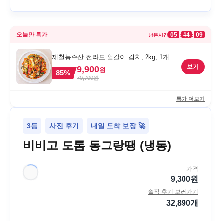
오늘만 특가
05
44
09
:
:
남은시간
제철농수산 전라도 얼갈이 김치, 2kg, 1개
보기
9,900
원
85
%
70,700
원
특가 더보기
3등
사진 후기
내일 도착 보장 🚀
비비고 도톰 동그랑땡 (냉동)
가격
9,300
원
솔직 후기 보러가기
32,890
개