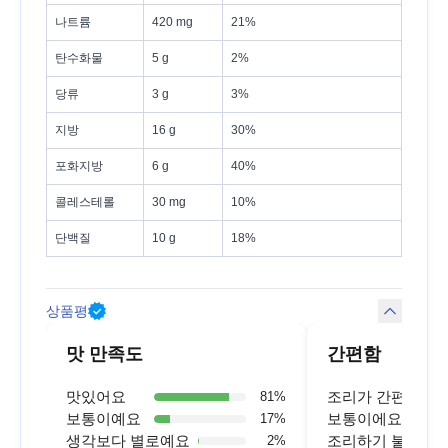
나트륨
420 mg
21%
탄수화물
5 g
2%
당류
3 g
3%
지방
16 g
30%
포화지방
6 g
40%
콜레스테롤
30 mg
10%
단백질
10 g
18%
상품평
맛 만족도
간편함
맛있어요
조리가 간편해요
81
%
보통이예요
보통이에요
17
%
생각보다 별로예요
조리하기 불편해
2
%