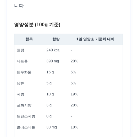
니다.
영양성분 (100g 기준)
항목
함량
1일 영양소 기준치 대비
열량
240 kcal
-
나트륨
390 mg
20%
탄수화물
15 g
5%
당류
5 g
5%
지방
10 g
19%
포화지방
3 g
20%
트랜스지방
0 g
-
콜레스테롤
30 mg
10%