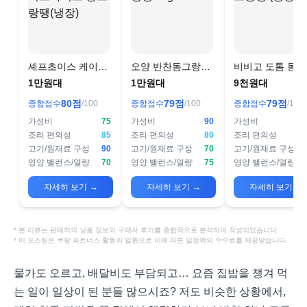
셰프초이스 케이프
오양 반찬동그랑땡
비비고 도톰 동
라이드 동그랑땡(냉
1kg
땡 (냉동)
1만원대
1만원대
9천원대
장)
80
점
79
점
79
점
종합점수
/100
종합점수
/100
종합점수
/100
가성비
75
가성비
90
가성비
조리 편의성
85
조리 편의성
80
조리 편의성
고기/원재료 구성
90
고기/원재료 구성
70
고기/원재료 구성
영양 밸런스/열량
70
영양 밸런스/열량
75
영양 밸런스/열량
자세히 보기
→
자세히 보기
→
자세히 보기
→
* 본 리뷰는 판매처의 상품 정보와 구매자 후기를 종합적으로 분석하여 작성되었습니다
* 이 포스팅은 쿠팡 파트너스 활동의 일환으로 이에 따른 일정액의 수수료를 제공받습니다.
물가도 오르고, 배달비도 부담되고… 요즘 집밥을 챙겨 먹
는 일이 일상이 된 분들 많으시죠? 저도 비슷한 상황에서,