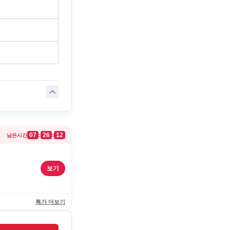
07
26
12
:
:
남은시간
보기
특가 더보기