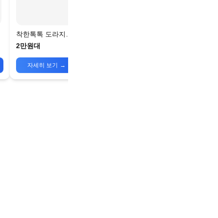
착한톡톡 도라지배
즙
2만원대
자세히 보기
→