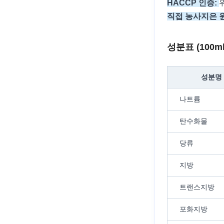
HACCP 인증:
직접 농사지은 
성분표 (100m
성분명
나트륨
탄수화물
당류
지방
트랜스지방
포화지방