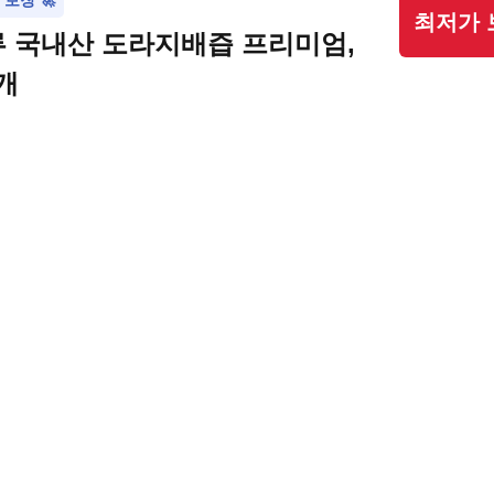
보장 🚀
최저가 
 국내산 도라지배즙 프리미엄,
0개