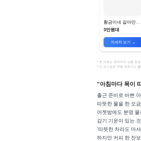
황금이네 갈아만든
도라지 배즙
3만원대
자세히 보기
→
* 본 리뷰는 판매처의 상품 
* 이 포스팅은 쿠팡 파트너스 
"아침마다 목이 따
출근 준비로 바쁜 아
따뜻한 물을 한 모
어젯밤에도 분명 물
감기 기운이 있는 것
‘따뜻한 차라도 마셔
하지만 커피 한 잔보