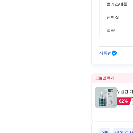
콜레스테롤
단백질
열량
상품평
오늘만 특가
누벨린 디
82
%