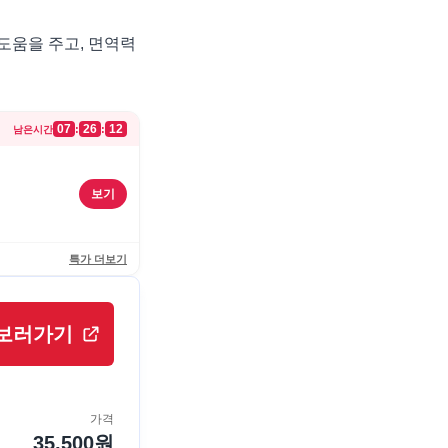
도움을 주고, 면역력
07
26
12
:
:
남은시간
보기
특가 더보기
보러가기
가격
35,500
원