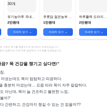
유기농마루 국내산
푸릇담 젊은농부 도
하루활력 도라지배
도라지배즙 프리미
라지배즙 30p
즙
2만원대
1만원대
2만원대
엄, 100ml, 30개
자세히 보기
→
자세히 보기
→
자세히 보기
→
정보와 구매자 후기를 종합적으로 분석하여 작성되었습니다
활동의 일환으로 이에 따른 일정액의 수수료를 제공받습니다.
끔? 목 건강을 챙기고 싶다면!"
침.
금 마셨는데도 목이 텁텁하고 따끔하다.
을 충분히 마셨는데… 요즘 따라 목이 자주 칼칼하다.
도 아닌데, 목이 늘 건조하고 불편한 느낌.
볼까?’
다 간편하고, 건강까지 챙길 수 있는 건 없을까??