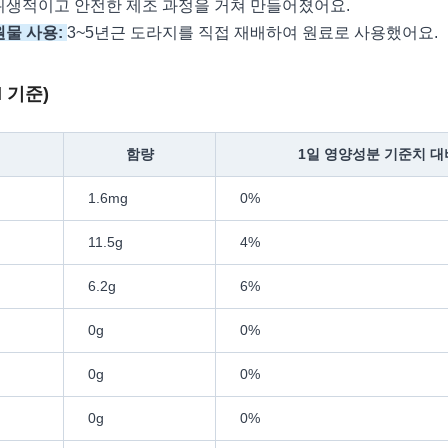
위생적이고 안전한 제조 과정을 거쳐 만들어졌어요.
원물 사용:
3~5년근 도라지를 직접 재배하여 원료로 사용했어요.
l 기준)
함량
1일 영양성분 기준치 대비
1.6mg
0%
11.5g
4%
6.2g
6%
0g
0%
0g
0%
0g
0%