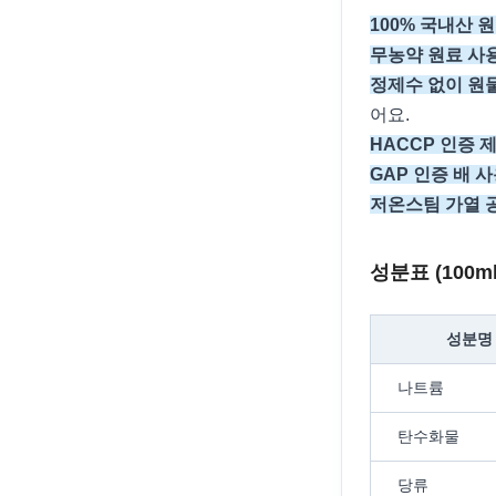
100% 국내산 
무농약 원료 사
정제수 없이 원
어요.
HACCP 인증 
GAP 인증 배 사
저온스팀 가열 
성분표 (100m
성분명
나트륨
탄수화물
당류