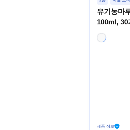
2등
내일 도착 
유기농마루
100ml, 3
제품 정보