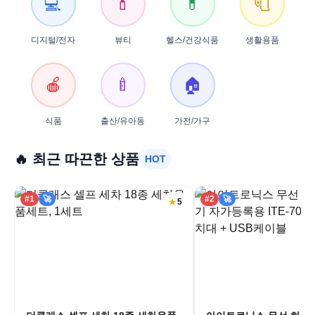
💻
💄
💊
🧻
디지털/전자
뷰티
헬스/건강식품
생활용품
🍎
🍼
🏠
식품
출산/유아동
가전/가구
🔥 최근 따끈한 상품
HOT
#
1
🚀
#
2
🚀
★
5