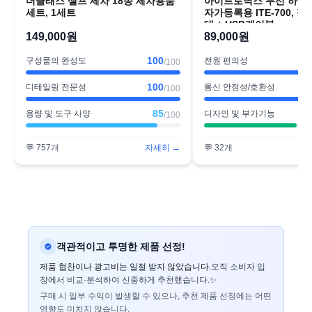
더클래스 셀프 세차 18종 세차용품
아이트로닉스 무선 하이
세트, 1세트
자가등록용 ITE-700, 펄
대 + USB케이블
149,000원
89,000원
100
구성품의 완성도
전원 편의성
/100
100
디테일링 전문성
통신 안정성/호환성
/100
85
용량 및 도구 사양
디자인 및 부가기능
/100
💬
757
개
자세히 →
💬
32
개
객관적이고 투명한 제품 선정!
제품 협찬이나 광고비는 일절 받지 않았습니다.
오직 소비자 입
장에서 비교·분석하여 신중하게 추천했습니다.✨
구매 시 일부 수익이 발생할 수 있으나, 추천 제품 선정에는 어떤
영향도 미치지 않습니다.