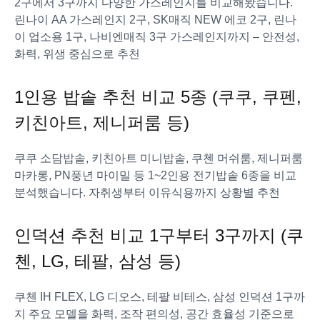
2구에서 3구까지 다양한 가스레인지를 비교해봤습니다.
린나이 AA 가스레인지 2구, SK매직 NEW 에코 2구, 린나
이 업소용 1구, 나비엔매직 3구 가스레인지까지 – 안전성,
화력, 위생 중심으로 추천
1인용 밥솥 추천 비교 5종 (쿠쿠, 쿠펜,
키친아트, 제니퍼룸 등)
쿠쿠 소담밥솥, 키친아트 미니밥솥, 쿠첸 머쉬룸, 제니퍼룸
마카롱, PN풍년 마이밀 등 1~2인용 전기밥솥 6종을 비교
분석했습니다. 자취생부터 이유식용까지 상황별 추천
인덕션 추천 비교 1구부터 3구까지 (쿠
첸, LG, 테팔, 삼성 등)
쿠첸 IH FLEX, LG 디오스, 테팔 비테스, 삼성 인덕션 1구까
지 주요 모델을 화력, 조작 편의성, 공간 효율성 기준으로