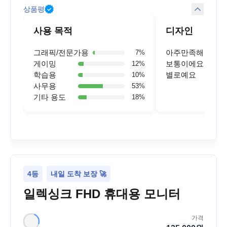
상품평
사용 목적
디자인
그래픽/전문가용
아주만족해요
7
%
게이밍
보통이에요
12
%
학습용
별로예요
10
%
사무용
53
%
기타 용도
18
%
4등
내일 도착 보장 🚀
일렉싱크 FHD 휴대용 모니터
가격