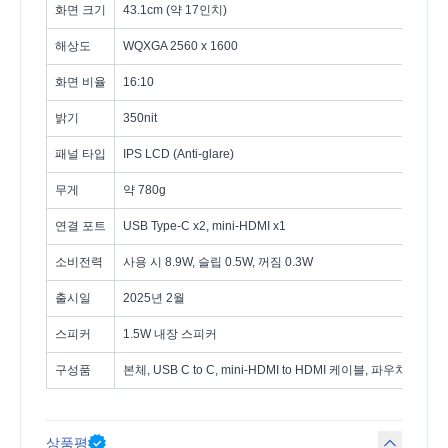
화면 크기
43.1cm (약 17인치)
해상도
WQXGA 2560 x 1600
화면 비율
16:10
밝기
350nit
패널 타입
IPS LCD (Anti-glare)
무게
약 780g
연결 포트
USB Type-C x2, mini-HDMI x1
소비전력
사용 시 8.9W, 슬립 0.5W, 꺼짐 0.3W
출시일
2025년 2월
스피커
1.5W 내장 스피커
구성품
본체, USB C to C, mini-HDMI to HDMI 케이블, 파우치 등
상품평