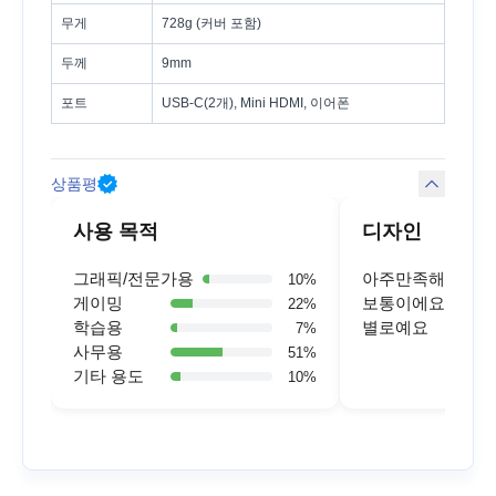
무게
728g (커버 포함)
두께
9mm
포트
USB-C(2개), Mini HDMI, 이어폰
상품평
사용 목적
디자인
그래픽/전문가용
아주만족해요
10
%
게이밍
보통이에요
22
%
학습용
별로예요
7
%
사무용
51
%
기타 용도
10
%