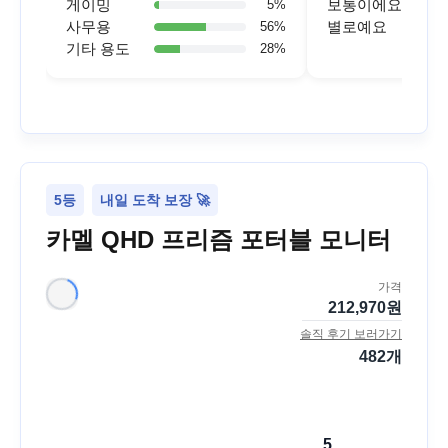
게이밍
보통이에요
5
%
사무용
별로예요
56
%
기타 용도
28
%
5등
내일 도착 보장 🚀
카멜 QHD 프리즘 포터블 모니터
가격
212,970
원
솔직 후기 보러가기
482
개
5