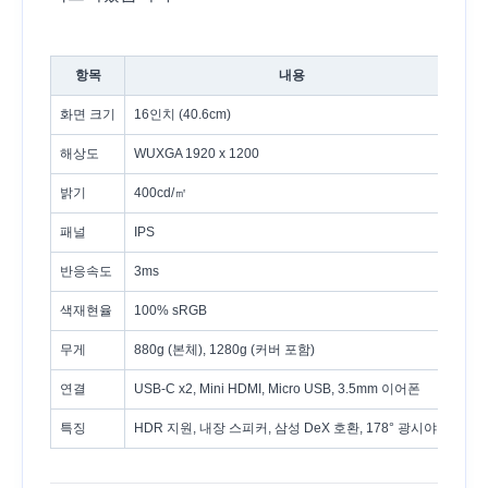
항목
내용
화면 크기
16인치 (40.6cm)
해상도
WUXGA 1920 x 1200
밝기
400cd/㎡
패널
IPS
반응속도
3ms
색재현율
100% sRGB
무게
880g (본체), 1280g (커버 포함)
연결
USB-C x2, Mini HDMI, Micro USB, 3.5mm 이어폰
특징
HDR 지원, 내장 스피커, 삼성 DeX 호환, 178° 광시야각