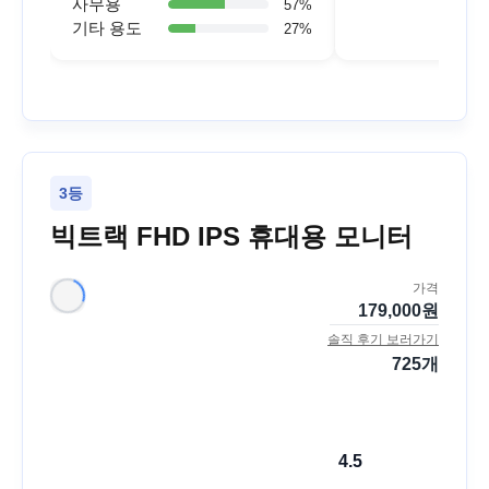
사무용
57
%
기타 용도
27
%
3등
빅트랙 FHD IPS 휴대용 모니터
가격
179,000
원
솔직 후기 보러가기
725
개
4.5