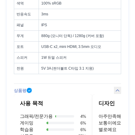
색역
100% sRGB
반응속도
3ms
패널
IPS
무게
880g (모니터 단독) / 1280g (커버 포함)
포트
USB-C x2, mini HDMI, 3.5mm 오디오
스피커
1W 듀얼 스피커
전원
5V 3A (썬더볼트 C타입 3.1 지원)
상품평
사용 목적
디자인
그래픽/전문가용
아주만족해요
4
%
게이밍
보통이에요
6
%
학습용
별로예요
6
%