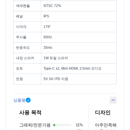
색재현율
NTSC 72%
패널
IPS
시야각
178°
주사율
60Hz
반응속도
35ms
내장 스피커
1W 듀얼 스피커
포트
Type-C x2, Mini HDMI, 3.5mm 오디오
전원
5V 3A / PD 지원
상품평
사용 목적
디자인
그래픽/전문가용
아주만족해요
11
%