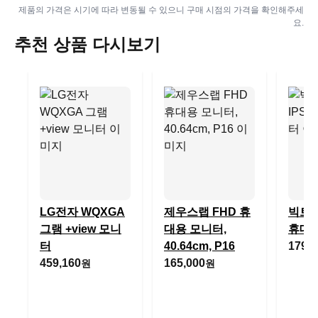
제품의 가격은 시기에 따라 변동될 수 있으니 구매 시점의 가격을 확인해주세
요.
추천 상품 다시보기
LG전자 WQXGA
제우스랩 FHD 휴
빅트랙
그램 +view 모니
대용 모니터,
휴대
터
40.64cm, P16
179,0
459,160
165,000
원
원