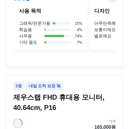
사용 목적
디자인
그래픽/전문가용
아주만족해요
15
%
학습용
보통이에요
4
%
사무용
별로예요
74
%
기타 용도
7
%
2등
내일 도착 보장 🚀
제우스랩 FHD 휴대용 모니터,
40.64cm, P16
가격
165,000
원