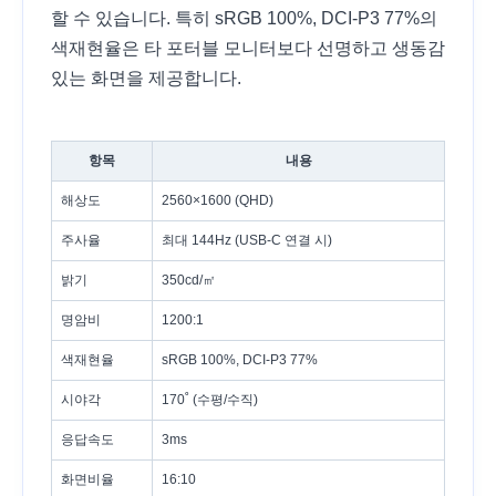
할 수 있습니다. 특히 sRGB 100%, DCI-P3 77%의
색재현율은 타 포터블 모니터보다 선명하고 생동감
있는 화면을 제공합니다.
항목
내용
해상도
2560×1600 (QHD)
주사율
최대 144Hz (USB-C 연결 시)
밝기
350cd/㎡
명암비
1200:1
색재현율
sRGB 100%, DCI-P3 77%
시야각
170˚ (수평/수직)
응답속도
3ms
화면비율
16:10