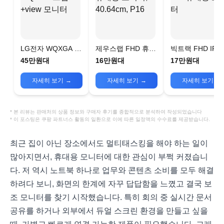
LG전자 WQXGA 그
제우스랩 FHD 휴대
빅트랙 FHD IPS
램 +view 모니터
용 모니터,
대용 모니터
45만원대
16만원대
17만원대
40.64cm, P16
자세히 보기
→
자세히 보기
→
자세히 보기
→
* 본 리뷰는 판매처의 상품 정보와 구매자 후기를 종합적으로 분석하여 작성되었습니다
* 이 포스팅은 쿠팡 파트너스 활동의 일환으로 이에 따른 일정액의 수수료를 제공받습니다.
최근 집이 아닌 장소에서도 멀티태스킹을 해야 하는 일이
많아지면서, 휴대용 모니터에 대한 관심이 부쩍 커졌습니
다. 저 역시 노트북 하나로 업무와 콘텐츠 소비를 모두 해결
하려다 보니, 화면의 한계에 자꾸 답답함을 느꼈고 결국 보
조 모니터를 찾기 시작했습니다. 특히 회의 중 실시간 문서
공유를 하거나 외부에서 듀얼 스크린 환경을 만들고 싶을