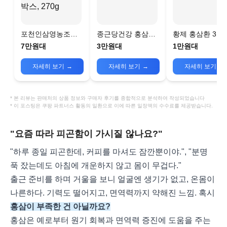
포천인삼영농조합
종근당건강 홍삼녹
황제 홍삼환 3.75
홍삼정환골드135g
용환 골드 30p
x 10환 효도선물
7만원대
3만원대
1만원대
2개입, 1박스, 270g
자세히 보기
→
자세히 보기
→
자세히 보기
→
* 본 리뷰는 판매처의 상품 정보와 구매자 후기를 종합적으로 분석하여 작성되었습니다
* 이 포스팅은 쿠팡 파트너스 활동의 일환으로 이에 따른 일정액의 수수료를 제공받습니다.
"요즘 따라 피곤함이 가시질 않나요?"
"하루 종일 피곤한데, 커피를 마셔도 잠깐뿐이야.", "분명
푹 잤는데도 아침에 개운하지 않고 몸이 무겁다."
출근 준비를 하며 거울을 보니 얼굴엔 생기가 없고, 온몸이
나른하다. 기력도 떨어지고, 면역력까지 약해진 느낌. 혹시
홍삼이 부족한 건 아닐까요?
홍삼은 예로부터 원기 회복과 면역력 증진에 도움을 주는