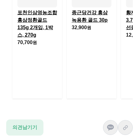
포천인삼영농조합
종근당건강 홍삼
황제 
홍삼정환골드
녹용환 골드 30p
3.75
135g 2개입, 1박
32,900
선물
원
스, 270g
12,49
70,700
원
의견남기기