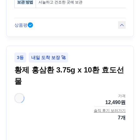
보관 방법
서늘하고 건조한 곳에 보관
상품평
3등
내일 도착 보장 🚀
황제 홍삼환 3.75g x 10환 효도선
물
가격
12,490
원
솔직 후기 보러가기
7
개