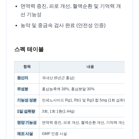
면역력 증진, 피로 개선, 혈액순환 및 기억력 개
선 기능성
농약 및 중금속 검사 완료 (안전성 인증)
스펙 테이블
항목
내용
원산지
국내산 (6년근 홍삼)
주성분
홍삼농축액 38%, 홍삼분말 30%
기능성 성분
진세노사이드 Rg1, Rb1 및 Rg3 합 5mg (1회 섭취량 기준)
1일 섭취량
3회, 1회 1환(1.44g)
영양 기능성
면역력 증진, 피로 개선, 혈액순환 개선, 기억력 개선, 항산화
제조 시설
GMP 인증 시설