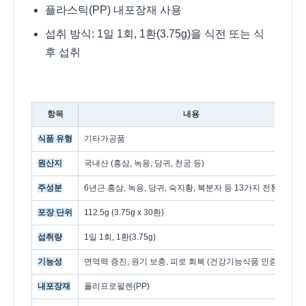
플라스틱(PP) 내포장재 사용
섭취 방식: 1일 1회, 1환(3.75g)을 식전 또는 식
후 섭취
항목
내용
식품 유형
기타가공품
원산지
국내산 (홍삼, 녹용, 당귀, 천궁 등)
주성분
6년근 홍삼, 녹용, 당귀, 숙지황, 복분자 등 13가지 전통 원료
포장 단위
112.5g (3.75g x 30환)
섭취량
1일 1회, 1환(3.75g)
기능성
면역력 증진, 원기 보충, 피로 회복 (건강기능식품 인증 없음)
내포장재
폴리프로필렌(PP)