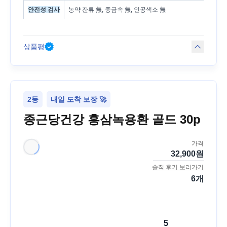
안전성 검사
농약 잔류 無, 중금속 無, 인공색소 無
상품평
2등
내일 도착 보장 🚀
종근당건강 홍삼녹용환 골드 30p
가격
32,900
원
솔직 후기 보러가기
6
개
5