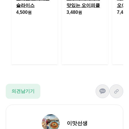
슬라이스
맛있는 오이피클
오이
4,500
3,480
7,400
원
원
의견남기기
이맛선생