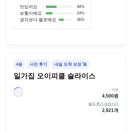
맛있어요
40
%
보통이예요
24
%
생각보다 별로예요
36
%
4등
사진 후기
내일 도착 보장 🚀
일가집 오이피클 슬라이스
가격
4,500
원
솔직 후기 보러가기
2,921
개