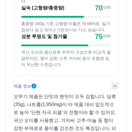
다.
70
/100
실속 (고형량/총중량)
총중량 240g 기준 고형량 비율은 약 66%로, 일가
집보다 높고 파머스가든보다는 다소 낮습니다.
75
/100
성분 투명도 및 첨가물
국산 오이와 향신료류 위주의 구성으로 비교적 깔
끔하지만, 향이 강한 고추·겨자씨 등이 포함돼 있
어 무난한 수준입니다.
제품 정보
오뚜기 제품은 단맛과 짠맛이 모두 강합니다. 당류
(35g), 나트륨(1,950mg)이 타 제품 대비 압도적으
로 높아 ‘단짠 자극 피클’의 전형이라 할 수 있어요.
국산 오이를 사용했고, 겨자씨·고추·마늘 등 향이
강한 부재료로 풍미를 강조한 것도 특징입니다. 피