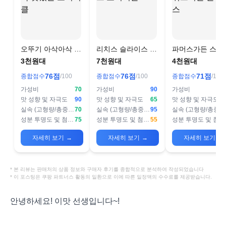
오뚜기 아삭아삭 맛
리치스 슬라이스 오
파머스가든 스위
있는 오이피클
이피클
피클 슬라이스
3천원대
7천원대
4천원대
76
점
76
점
71
점
종합점수
/100
종합점수
/100
종합점수
/100
가성비
70
가성비
90
가성비
맛 성향 및 자극도
90
맛 성향 및 자극도
65
맛 성향 및 자극도
실속 (고형량/총중량)
70
실속 (고형량/총중량)
95
실속 (고형량/총중량)
성분 투명도 및 첨가물
75
성분 투명도 및 첨가물
55
성분 투명도 및 첨가물
자세히 보기
→
자세히 보기
→
자세히 보기
→
* 본 리뷰는 판매처의 상품 정보와 구매자 후기를 종합적으로 분석하여 작성되었습니다
* 이 포스팅은 쿠팡 파트너스 활동의 일환으로 이에 따른 일정액의 수수료를 제공받습니다.
안녕하세요! 이맛 선생입니다~!