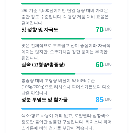
3팩 기준 4,500원이지만 단일 용량 대비 가격은
중간 정도 수준입니다. 대용량 제품 대비 효율은
떨어집니다.
70
/100
맛 성향 및 자극도
맛은 전체적으로 부드럽고 산미 중심이라 자극적
이지는 않지만, 오뚜기처럼 강한 풍미는 부족한
편입니다.
60
/100
실속 (고형량/총중량)
총중량 대비 고형량 비율이 약 53% 수준
(106g/200g)으로 리치스나 파머스가든보다 다소
낮은 편입니다.
85
/100
성분 투명도 및 첨가물
색소·향료 사용이 거의 없고, 로얄젤리·심황색소
정도만 들어간 심플한 구성입니다. 리치스나 파머
스가든에 비해 첨가물 부담이 적습니다.