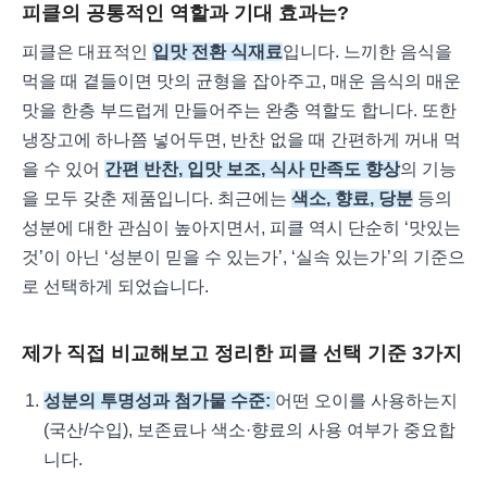
피클의 공통적인 역할과 기대 효과는?
피클은 대표적인
입맛 전환 식재료
입니다. 느끼한 음식을
먹을 때 곁들이면 맛의 균형을 잡아주고, 매운 음식의 매운
맛을 한층 부드럽게 만들어주는 완충 역할도 합니다. 또한
냉장고에 하나쯤 넣어두면, 반찬 없을 때 간편하게 꺼내 먹
을 수 있어
간편 반찬, 입맛 보조, 식사 만족도 향상
의 기능
을 모두 갖춘 제품입니다. 최근에는
색소, 향료, 당분
등의
성분에 대한 관심이 높아지면서, 피클 역시 단순히 ‘맛있는
것’이 아닌 ‘성분이 믿을 수 있는가’, ‘실속 있는가’의 기준으
로 선택하게 되었습니다.
제가 직접 비교해보고 정리한 피클 선택 기준 3가지
성분의 투명성과 첨가물 수준:
어떤 오이를 사용하는지
(국산/수입), 보존료나 색소·향료의 사용 여부가 중요합
니다.