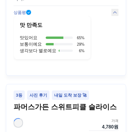
상품평
맛 만족도
맛있어요
65
%
보통이예요
29
%
생각보다 별로예요
6
%
3등
사진 후기
내일 도착 보장 🚀
파머스가든 스위트피클 슬라이스
가격
4,780
원