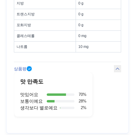
지방
0 g
트랜스지방
0 g
포화지방
0 g
콜레스테롤
0 mg
나트륨
10 mg
상품평
맛 만족도
맛있어요
70
%
보통이예요
28
%
생각보다 별로예요
2
%