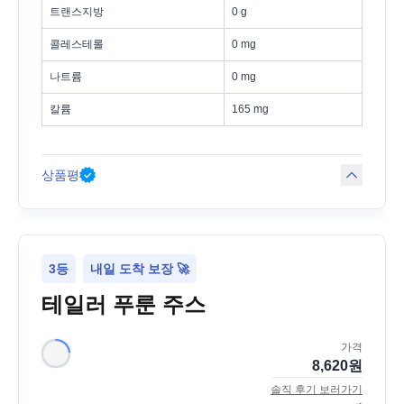
트랜스지방
0 g
콜레스테롤
0 mg
나트륨
0 mg
칼륨
165 mg
상품평
3등
내일 도착 보장 🚀
테일러 푸룬 주스
가격
8,620
원
솔직 후기 보러가기