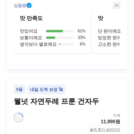
상품평
맛 만족도
맛
맛있어요
단 편이에요
61
%
보통이예요
밍밍한 편이에요
33
%
생각보다 별로예요
고소한 편이에요
6
%
5등
내일 도착 보장 🚀
웰넛 자연두레 프룬 건자두
가격
11,990
원
솔직 후기 보러가기