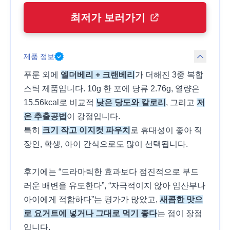
최저가 보러가기
제품 정보
푸룬 외에
엘더베리 + 크랜베리
가 더해진 3중 복합
스틱 제품입니다. 10g 한 포에 당류 2.76g, 열량은
15.56kcal로 비교적
낮은 당도와 칼로리
, 그리고
저
온 추출공법
이 강점입니다.
특히
크기 작고 이지컷 파우치
로 휴대성이 좋아 직
장인, 학생, 아이 간식으로도 많이 선택됩니다.
후기에는 “드라마틱한 효과보다 점진적으로 부드
러운 배변을 유도한다”, “자극적이지 않아 임산부나
아이에게 적합하다”는 평가가 많았고,
새콤한 맛으
로 요거트에 넣거나 그대로 먹기 좋다
는 점이 장점
입니다.