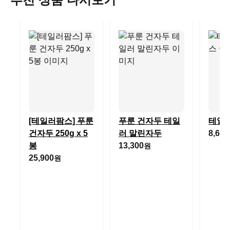
[테일러팜스] 푸룬
푸룬 건자두 테일
테일러
건자두 250g x 5
러 말린자두
8,620
봉
13,300
원
25,900
원