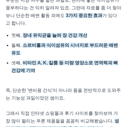
푸룬은 서양 자두를 말린 과일로, 변비에 좋은 식이섬유가
풍부하다는 건 익히 알려져 있죠. 그런데 자료를 좀 더 찾아
보니 단순한 배변 활동 외에도
3가지 중요한 효과
가 있다
고 합니다.
첫째,
장내 유익균을 늘려 장 건강 개선
둘째,
소르비톨과 식이섬유의 시너지로 부드러운 배변
유도
셋째,
비타민 A, K, 칼륨 등 미량 영양소로 면역력과 뼈
건강에 기여
즉, 단순한 '변비용 간식'이 아니라 몸을 전반적으로 도와주
는 기능성 과일이었던 셈이죠.
그래서 직접 인터넷 쇼핑몰과 후기 사이트를 찾아보며 가
장 많이 팔리는 푸룬 제품들을 꼼꼼히 비교해봤습니다.
성