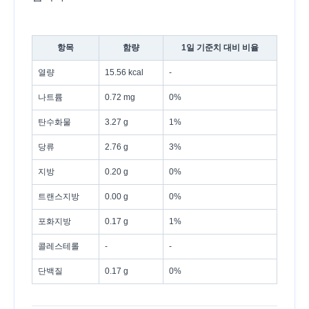
항목
함량
1일 기준치 대비 비율
열량
15.56 kcal
-
나트륨
0.72 mg
0%
탄수화물
3.27 g
1%
당류
2.76 g
3%
지방
0.20 g
0%
트랜스지방
0.00 g
0%
포화지방
0.17 g
1%
콜레스테롤
-
-
단백질
0.17 g
0%