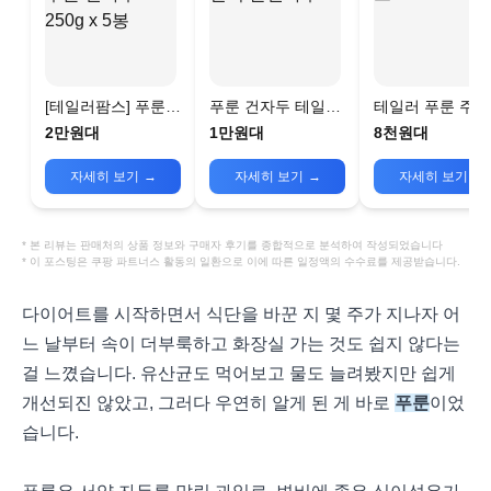
[테일러팜스] 푸룬
푸룬 건자두 테일러
테일러 푸룬 주스
건자두 250g x 5봉
말린자두
2만원대
1만원대
8천원대
자세히 보기
→
자세히 보기
→
자세히 보기
→
* 본 리뷰는 판매처의 상품 정보와 구매자 후기를 종합적으로 분석하여 작성되었습니다
* 이 포스팅은 쿠팡 파트너스 활동의 일환으로 이에 따른 일정액의 수수료를 제공받습니다.
다이어트를 시작하면서 식단을 바꾼 지 몇 주가 지나자 어
느 날부터 속이 더부룩하고 화장실 가는 것도 쉽지 않다는
걸 느꼈습니다. 유산균도 먹어보고 물도 늘려봤지만 쉽게
개선되진 않았고, 그러다 우연히 알게 된 게 바로
푸룬
이었
습니다.