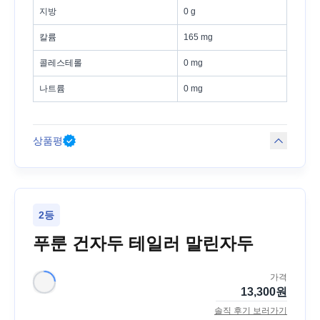
지방
0 g
칼륨
165 mg
콜레스테롤
0 mg
나트륨
0 mg
상품평
2등
푸룬 건자두 테일러 말린자두
가격
13,300
원
솔직 후기 보러가기