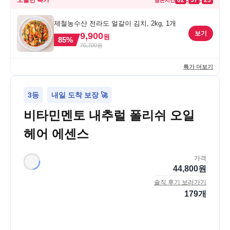
오늘만 특가
02
57
23
:
:
남은시간
제철농수산 전라도 얼갈이 김치, 2kg, 1개
보기
9,900
원
85
%
70,700
원
특가 더보기
3등
내일 도착 보장 🚀
비타민멘토 내추럴 폴리쉬 오일
헤어 에센스
가격
44,800
원
솔직 후기 보러가기
179
개