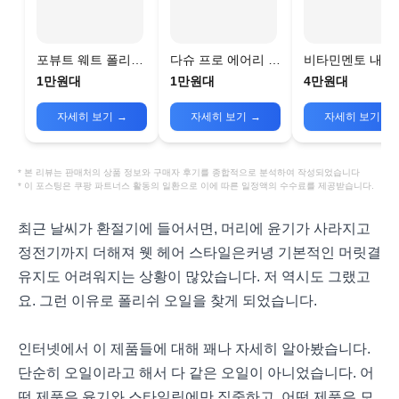
포뷰트 웨트 폴리쉬
다슈 프로 에어리 폴
비타민멘토 내추
헤어오일
리쉬 헤어오일
폴리쉬 오일 헤어
1만원대
1만원대
4만원대
센스
자세히 보기
→
자세히 보기
→
자세히 보기
→
* 본 리뷰는 판매처의 상품 정보와 구매자 후기를 종합적으로 분석하여 작성되었습니다
* 이 포스팅은 쿠팡 파트너스 활동의 일환으로 이에 따른 일정액의 수수료를 제공받습니다.
최근 날씨가 환절기에 들어서면, 머리에 윤기가 사라지고
정전기까지 더해져 웻 헤어 스타일은커녕 기본적인 머릿결
유지도 어려워지는 상황이 많았습니다. 저 역시도 그랬고
요. 그런 이유로 폴리쉬 오일을 찾게 되었습니다.
인터넷에서 이 제품들에 대해 꽤나 자세히 알아봤습니다.
단순히 오일이라고 해서 다 같은 오일이 아니었습니다. 어
떤 제품은 윤기와 스타일링에만 집중하고, 어떤 제품은 모