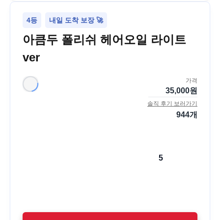
4등
내일 도착 보장 🚀
아큼두 폴리쉬 헤어오일 라이트
ver
가격
35,000
원
솔직 후기 보러가기
944
개
5