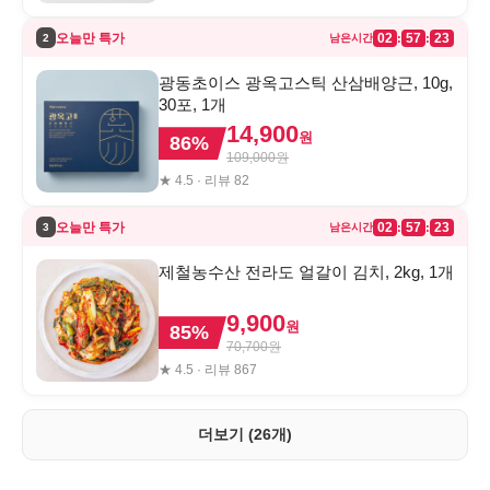
오늘만 특가
02
57
23
:
:
2
남은시간
광동초이스 광옥고스틱 산삼배양근, 10g,
30포, 1개
14,900
원
86
%
109,000
원
★
4.5
· 리뷰
82
오늘만 특가
02
57
23
:
:
3
남은시간
제철농수산 전라도 얼갈이 김치, 2kg, 1개
9,900
원
85
%
70,700
원
★
4.5
· 리뷰
867
더보기 (26개)