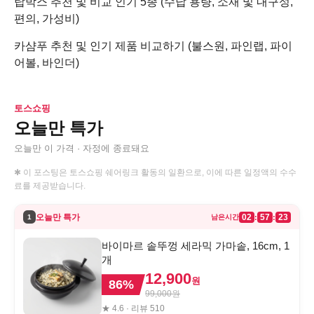
탑박스 추천 및 비교 인기 5종 (수납 용량, 소재 및 내구성,
편의, 가성비)
카샴푸 추천 및 인기 제품 비교하기 (불스원, 파인랩, 파이
어볼, 바인더)
토스쇼핑
오늘만 특가
오늘만 이 가격 · 자정에 종료돼요
✱ 이 포스팅은 토스쇼핑 쉐어링크 활동의 일환으로, 이에 따른 일정액의 수수
료를 제공받습니다.
오늘만 특가
02
57
23
:
:
1
남은시간
바이마르 솥뚜껑 세라믹 가마솥, 16cm, 1
개
12,900
원
86
%
99,000
원
★
4.6
· 리뷰
510