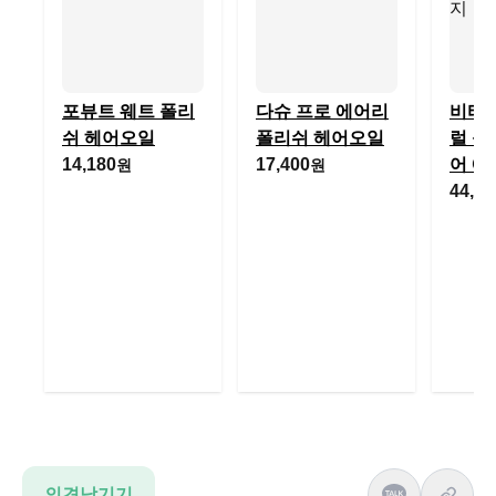
포뷰트 웨트 폴리
다슈 프로 에어리
비타
쉬 헤어오일
폴리쉬 헤어오일
럴 폴
14,180
17,400
어 에
원
원
44,80
의견남기기