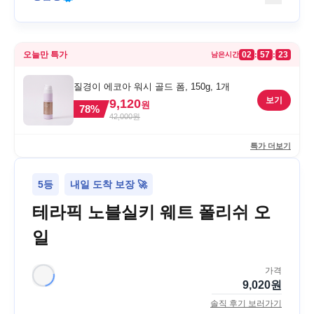
오늘만 특가
02
57
23
:
:
남은시간
질경이 에코아 워시 골드 폼, 150g, 1개
보기
9,120
원
78
%
42,000
원
특가 더보기
5등
내일 도착 보장 🚀
테라픽 노블실키 웨트 폴리쉬 오
일
가격
9,020
원
솔직 후기 보러가기