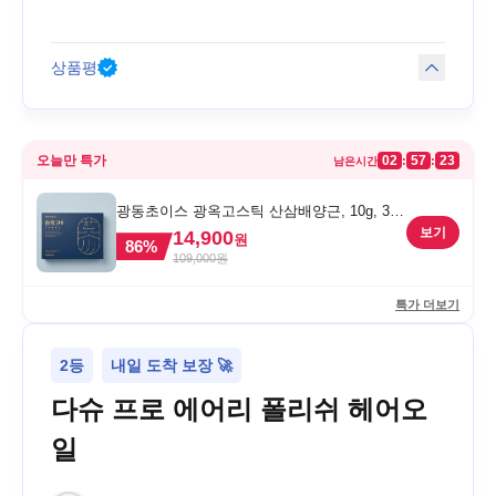
상품평
오늘만 특가
02
57
23
:
:
남은시간
광동초이스 광옥고스틱 산삼배양근, 10g, 30
포, 1개
보기
14,900
원
86
%
109,000
원
특가 더보기
2등
내일 도착 보장 🚀
다슈 프로 에어리 폴리쉬 헤어오
일