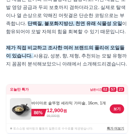
발 영양 공급과 두피 보호까지 겸하더라고요. 실제로 탈색
이나 열 손상으로 약해진 머릿결은 단순한 코팅으로는 부
족합니다.
단백질, 불포화지방산, 천연 유래 식물성 오일
이
함유되어야 모발 자체의 힘을 회복할 수 있기 때문입니다.
제가 직접 비교하고 조사한 여러 브랜드의 폴리쉬 오일들
이 있습니다.
사용감, 성분, 향, 제형, 추천되는 모발 유형까
지 꼼꼼히 분석해보았으니 아래에서 소개해드리겠습니다.
오늘만 특가
02
57
23
:
:
남은시간
바이마르 솥뚜껑 세라믹 가마솥, 16cm, 1개
보기
12,900
원
86
%
99,000
원
특가 더보기
✱ 토스쇼핑 쉐어링크 활동의 일환으로 수수료를 제공받습니다.