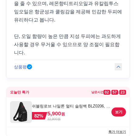
을 줄 수 있으며, 레몬향티트리오일과 유칼립투스
잎오일은 항균성과 쿨링감을 제공해 민감한 두피에
유리하다고 봅니다.
단, 오일 함량이 높은 만큼 지성 두피에는 과도하게
사용할 경우 무거울 수 있으므로 양 조절이 필요합
니다.
상품평
오늘만 특가
02
57
23
:
:
남은시간
쉬블링로브 나일론 멀티 슬링백 BLZ0206, 블
랙, FREE
보기
5,900
원
82
%
32,900
원
특가 더보기