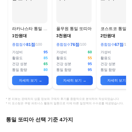
라카나스타 통밀 또
풀무원 통밀 또띠아
코스트코 통밀 
띠아 20cm
아
1만원대
3천원대
2만원대
81
점
76
점
67
점
종합점수
/100
종합점수
/100
종합점수
/100
가성비
95
가성비
60
가성비
활용도
85
활용도
55
활용도
건강 성분
65
건강 성분
95
건강 성분
통밀 함량
80
통밀 함량
95
통밀 함량
자세히 보기
→
자세히 보기
→
자세히 보기
→
* 본 리뷰는 판매처의 상품 정보와 구매자 후기를 종합적으로 분석하여 작성되었습니다
* 이 포스팅은 쿠팡 파트너스 활동의 일환으로 이에 따른 일정액의 수수료를 제공받습니다.
통밀 또띠아 선택 기준 4가지