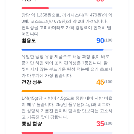
장당 약 1,358원으로, 라카나스타(약 479원)의 약
3배, 코스트코(약 675원)의 약 2배 가격입니다.
편의성을 고려하더라도 가격 경쟁력이 현저히 떨
어집니다.
90
/100
활용도
유일한 냉장 유통 제품으로 해동 과정 없이 바로
굽기만 하면 되어 조리 편의성은 1등입니다. 잘
찢어지지 않는 부드러운 탄성 덕분에 요리 초보자
가 다루기에 가장 쉽습니다.
45
/100
건강 성분
1장(45g)당 지방이 4.5g으로 중량 대비 지방 비율
이 매우 높습니다. 25g인 풀무원(2.1g)과 비교하
면 상당히 기름진 편이라 담백한 맛보다는 고소하
고 기름진 맛이 강합니다.
35
/100
통밀 함량