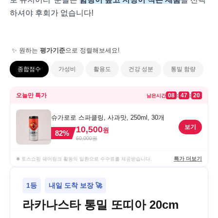
하셔야 후회가 없습니다!
✨ 원하는
평가기준
으로 정렬해보세요!
종합점수
가성비
활용도
건강 성분
통밀 함량
오늘만 특가
08
47
20
:
:
남은시간
슈가로로 스파클링, 사과맛, 250ml, 30개
보기
10,500
원
82
%
60,000
원
특가 더보기
✱ 토스쇼핑 쉐어링크 활동의 일환으로 수수료를 제공받습니다.
1등
내일 도착 보장 🚀
라카나스타 통밀 또띠아 20cm