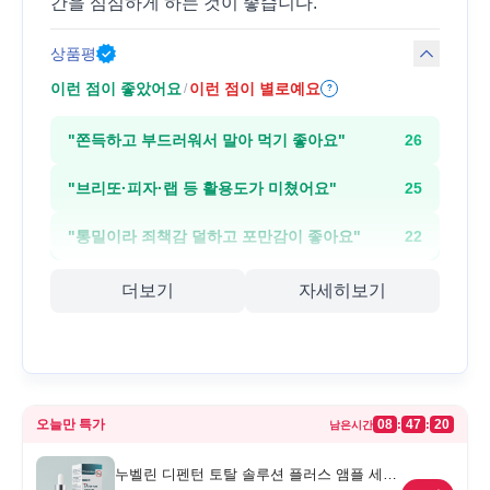
간을 심심하게 하는 것이 좋습니다.
상품평
이런 점이 좋았어요
이런 점이 별로예요
/
?
"
쫀득하고 부드러워서 말아 먹기 좋아요
"
26
"
브리또·피자·랩 등 활용도가 미쳤어요
"
25
"
통밀이라 죄책감 덜하고 포만감이 좋아요
"
22
더보기
자세히보기
오늘만 특가
08
47
20
:
:
남은시간
누벨린 디펜턴 토탈 솔루션 플러스 앰플 세럼,