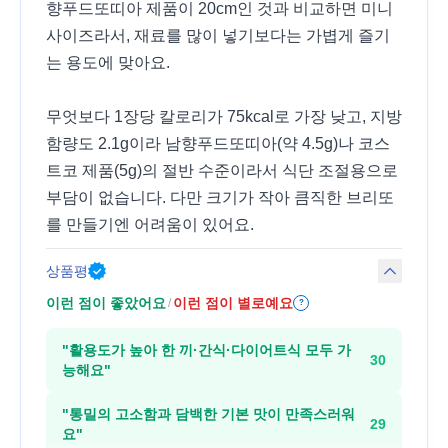
향푸드또띠아 제품이 20cm인 것과 비교하면 미니
사이즈라서, 재료를 많이 넣기보다는 가볍게 즐기
는 용도에 맞아요.
무엇보다 1장당 칼로리가 75kcal로 가장 낮고, 지방
함량도 2.1g이라 남향푸드또띠아(약 4.5g)나 코스
트코 제품(5g)의 절반 수준이라서 식단 조절용으로
부담이 없습니다. 다만 크기가 작아 큼직한 브리또
를 만들기엔 어려움이 있어요.
상품평
이런 점이 좋았어요
이런 점이 별로예요
/
?
"
활용도가 높아 한 끼·간식·다이어트식 모두 가
30
능해요
"
"
통밀의 고소함과 담백한 기본 맛이 만족스러워
29
요
"