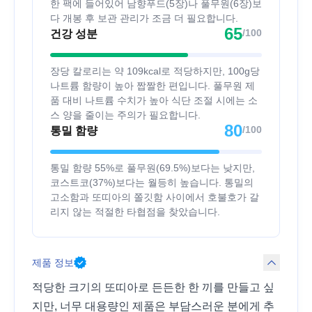
한 팩에 들어있어 남향푸드(5장)나 풀무원(6장)보
다 개봉 후 보관 관리가 조금 더 필요합니다.
65
/100
건강 성분
장당 칼로리는 약 109kcal로 적당하지만, 100g당
나트륨 함량이 높아 짭짤한 편입니다. 풀무원 제
품 대비 나트륨 수치가 높아 식단 조절 시에는 소
스 양을 줄이는 주의가 필요합니다.
80
/100
통밀 함량
통밀 함량 55%로 풀무원(69.5%)보다는 낮지만,
코스트코(37%)보다는 월등히 높습니다. 통밀의
고소함과 또띠아의 쫄깃함 사이에서 호불호가 갈
리지 않는 적절한 타협점을 찾았습니다.
제품 정보
적당한 크기의 또띠아로 든든한 한 끼를 만들고 싶
지만, 너무 대용량인 제품은 부담스러운 분에게 추