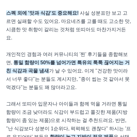
스펙 외에 '맛과 식감'도 중요해요!
사실 성분표만 보고 고
르면 실패할 수도 있어요. 마요네즈를 고를 때도 고소한 맛,
시큼한 맛 취향이 갈리는 것처럼 또띠아도 마찬가지거든
요.
개인적인 경험과 여러 커뮤니티의 '찐' 후기들을 종합해보
면,
통밀 함량이 50%를 넘어가면 특유의 툭툭 끊어지는 거
친 식감과 곡물 냄새
가 날 수 있어요. 이게 "건강한 맛이라
서 너무 좋다"는 분들도 계시지만, "종이 씹는 것 같아서 못
먹겠다"는 분들도 꽤 많더라고요.
그래서 또띠아 입문자나 아이들과 함께 먹을 거라면 통밀
함량이 조금 낮더라도 식감이 부드럽고 쫄깃한 제품(지방
함량이 좀 있는 제품)으로 시작하는 걸 추천드려요. 반면,
"난 식감보다 성분이 1순위다, 퍽퍽해도 괜찮다" 하시는 '프
로 유지어터' 분들은
함량이 높고 지방이 적은 제품
을 선택