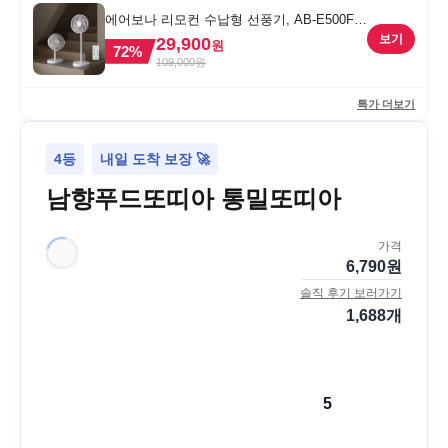
에어보나 리모컨 수납형 선풍기, AB-E500FF,
1개
보기
29,900
원
72
%
109,000
원
특가 더보기
4등
내일 도착 보장 🚀
남향푸드또띠아 통밀또띠아
가격
6,790
원
솔직 후기 보러가기
1,688
개
5