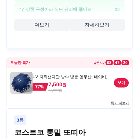
"
건강한 구성이라 식단 관리에 좋아요
"
28
더보기
자세히보기
오늘만 특가
08
47
20
:
:
남은시간
UV 자외선차단 방수 방풍 양우산, 네이비, 1
개
보기
7,500
원
77
%
32,900
원
특가 더보기
3등
코스트코 통밀 또띠아