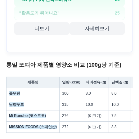
"
활용도가 뛰어나요
"
25
더보기
자세히보기
통밀 또띠아 제품별 영양소 비교 (100g당 기준)
제품명
열량 (kcal)
식이섬유 (g)
단백질 (g)
나트
풀무원
300
8.0
8.0
18
남향푸드
315
10.0
10.0
36
Mi Rancho (코스트코)
276
- (미표기)
7.5
63
MISSION FOODS (스페인산)
272
- (미표기)
8.8
72