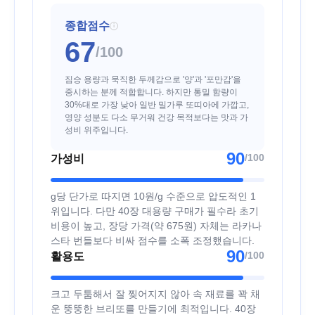
종합점수
i
67
/100
짐승 용량과 묵직한 두께감으로 '양'과 '포만감'을
중시하는 분께 적합합니다. 하지만 통밀 함량이
30%대로 가장 낮아 일반 밀가루 또띠아에 가깝고,
영양 성분도 다소 무거워 건강 목적보다는 맛과 가
성비 위주입니다.
90
/100
가성비
g당 단가로 따지면 10원/g 수준으로 압도적인 1
위입니다. 다만 40장 대용량 구매가 필수라 초기
비용이 높고, 장당 가격(약 675원) 자체는 라카나
스타 번들보다 비싸 점수를 소폭 조정했습니다.
90
/100
활용도
크고 두툼해서 잘 찢어지지 않아 속 재료를 꽉 채
운 뚱뚱한 브리또를 만들기에 최적입니다. 40장