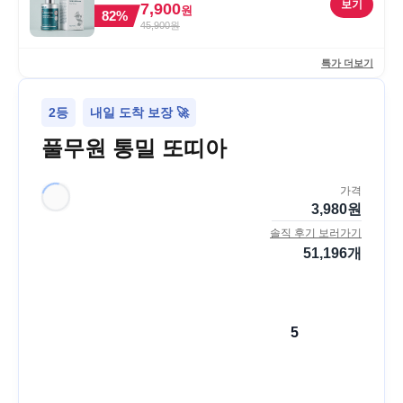
30ml, 1개
보기
7,900
원
82
%
45,900
원
특가 더보기
2등
내일 도착 보장 🚀
풀무원 통밀 또띠아
가격
3,980
원
솔직 후기 보러가기
51,196
개
5