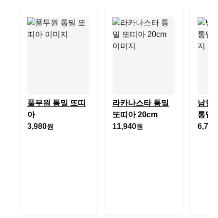
풀무원 통밀 또띠
라카나스타 통밀
남향
아
또띠아 20cm
통밀
3,980
11,940
6,790
원
원