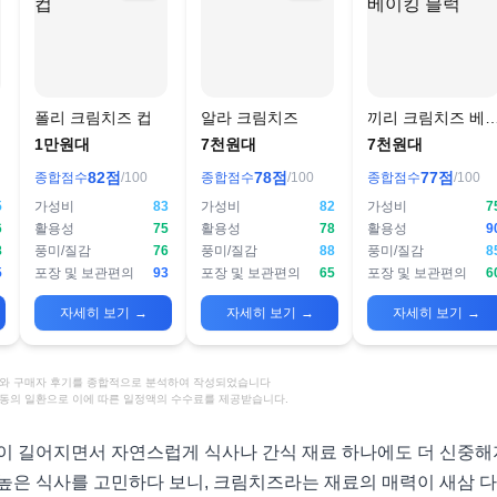
폴리 크림치즈 컵
알라 크림치즈
끼리 크림치즈 베
킹 블럭
1만원대
7천원대
7천원대
82
점
78
점
77
점
종합점수
/100
종합점수
/100
종합점수
/100
5
가성비
83
가성비
82
가성비
7
6
활용성
75
활용성
78
활용성
9
8
풍미/질감
76
풍미/질감
88
풍미/질감
8
5
포장 및 보관편의
93
포장 및 보관편의
65
포장 및 보관편의
6
자세히 보기
→
자세히 보기
→
자세히 보기
→
정보와 구매자 후기를 종합적으로 분석하여 작성되었습니다
활동의 일환으로 이에 따른 일정액의 수수료를 제공받습니다.
이 길어지면서 자연스럽게 식사나 간식 재료 하나에도 더 신중해
높은 식사를 고민하다 보니, 크림치즈라는 재료의 매력이 새삼 