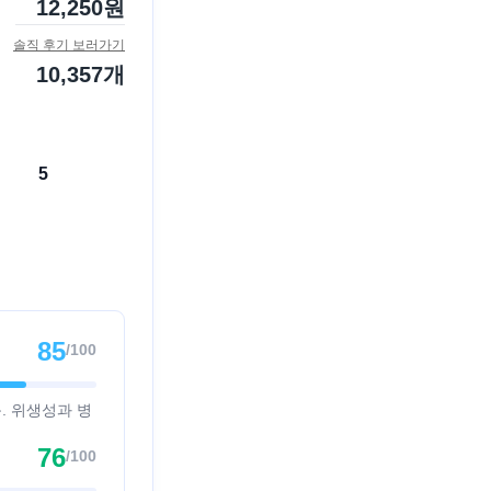
12,250
원
솔직 후기 보러가기
10,357
개
5
85
/100
음. 위생성과 병
76
/100