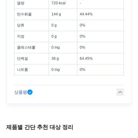
열량
720 kcal
-
탄수화물
144 g
44.44%
당류
0 g
0%
지방
0 g
0%
콜레스테롤
0 mg
0%
단백질
36 g
64.45%
나트륨
0 mg
0%
상품평
제품별 간단 추천 대상 정리