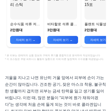
순수식품 석류 저분
비타할로 석류 콜라
플랜트 식물성 
자 콜라겐 젤리 스틱
겐 스틱
겐 비오틴 15포
2만원대
3만원대
2만원대
자세히 보기
→
자세히 보기
→
자세히 보기
→
* 본 리뷰는 판매처의 상품 정보와 구매자 후기를 종합적으로 분석하여 작성되었습니다
* 이 포스팅은 쿠팡 파트너스 활동의 일환으로 이에 따른 일정액의 수수료를 제공받습니다.
겨울을 지나고 나면 유난히 거울 앞에서 피부에 손이 가는
순간이 많아집니다. 건조한 공기, 잦은 마스크 착용, 불규칙
한 생활까지 겹치면 피부는 금세 탄력을 잃고 생기를 잃어
버립니다. 이런 때, 많은 분들이 “피부에 뭔가 채워야겠
다”는 생각에 처음 손에 들게 되는 것이 바로 콜라겐입니