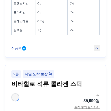
트랜스지방
0 g
0%
포화지방
0 g
0%
콜레스테롤
0 mg
0%
단백질
1 g
2%
상품평
2등
내일 도착 보장 🚀
비타할로 석류 콜라겐 스틱
가격
35,990
원
솔직 후기 보러가기