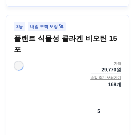
3등
내일 도착 보장 🚀
플랜트 식물성 콜라겐 비오틴 15
포
가격
29,770
원
솔직 후기 보러가기
168
개
5