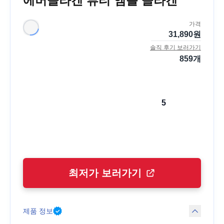
에버콜라겐 뷰티 앰플 콜라겐
가격
31,890
원
솔직 후기 보러가기
859
개
5
최저가 보러가기
제품 정보