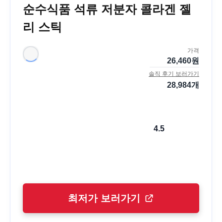
순수식품 석류 저분자 콜라겐 젤
리 스틱
가격
26,460
원
솔직 후기 보러가기
28,984
개
4.5
최저가 보러가기