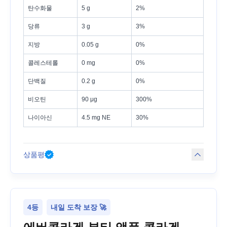
탄수화물
5 g
2%
당류
3 g
3%
지방
0.05 g
0%
콜레스테롤
0 mg
0%
단백질
0.2 g
0%
비오틴
90 μg
300%
나이아신
4.5 mg NE
30%
상품평
4등
내일 도착 보장 🚀