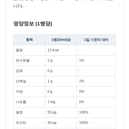
니다.
영양정보 (1병당)
항목
1병(20ml)당
1일 기준치 대비
열량
12 kcal
-
탄수화물
2 g
1%
당류
0 g
-
단백질
1 g
2%
지방
0 g
0%
나트륨
7 mg
0%
셀렌
55 μg
100%
비오틴
30 μg
100%