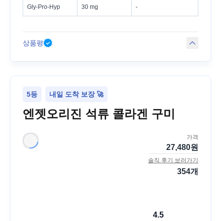
Gly-Pro-Hyp
30 mg
-
상품평
5등
내일 도착 보장 🚀
엔젯오리진 석류 콜라겐 구미
가격
27,480
원
솔직 후기 보러가기
354
개
4.5