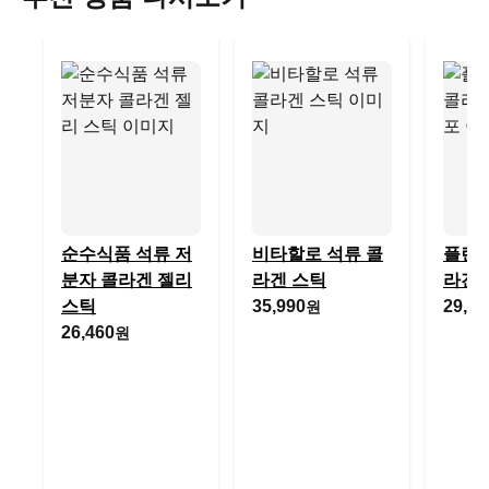
순수식품 석류 저
비타할로 석류 콜
플랜트
분자 콜라겐 젤리
라겐 스틱
라겐 
스틱
35,990
29,77
원
26,460
원