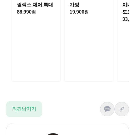
릴렉스 체어 특대
가방
이너 
88,990
19,900
도조
원
원
33,60
의견남기기