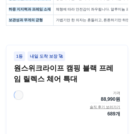
하중 지지력과 프레임 소재
체형에 따라 안전감이 좌우됩니다. 알루미늄 프레임
보관성과 무게의 균형
가볍기만 한 의자는 흔들리고, 튼튼하기만 하면 들
1등
내일 도착 보장 🚀
원스위크라이프 캠핑 블랙 프레
임 릴렉스 체어 특대
가격
88,990
원
솔직 후기 보러가기
689
개