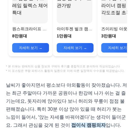
원스위크라이프 캠
아이두젠 벌크 캠핑
즈이리빙 아웃도
핑 블랙 프레임 릴렉
암체어 + 보관가방
접이식 리클라이
8만원대
1만원대
3만원대
스 체어 특대
캠핑 의자 각도
초경량
자세히 보기
→
자세히 보기
→
자세히 보기
→
* 본 리뷰는 판매처의 상품 정보와 구매자 후기를 종합적으로 분석하여 작성되었습니다
* 이 포스팅은 쿠팡 파트너스 활동의 일환으로 이에 따른 일정액의 수수료를 제공받습니다.
날씨가 좋아지면서 평소보다 야외활동이 잦아졌습니다. 저
는 최근 주말마다 가까운 공원이나 한강에 나가 쉬는 걸 즐
기는데요, 돗자리에 앉아있다 보니 허리와 무릎이 점점 불
편해졌습니다. 특히 30분 이상 앉아 있을 때 허리가 붓는
느낌이 들어서, ‘앉는 자세를 바꿔야겠다’는 생각이 들더군
요. 그래서 관심을 갖게 된 것이
접이식 캠핑의자
입니다.