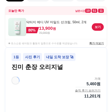
오늘만 특가
10
51
11
:
:
남은시간
닥터지 메디 UV 마일드 선크림, 50ml, 2개
보기
13,900
원
80
%
70,000
원
특가 더보기
✱ 토스쇼핑 쉐어링크 활동의 일환으로 수수료를 제공받습니다.
1등
사진 후기
내일 도착 보장 🚀
진미 춘장 오리지널
가격
5,460
원
솔직 후기 보러가기
11,201
개