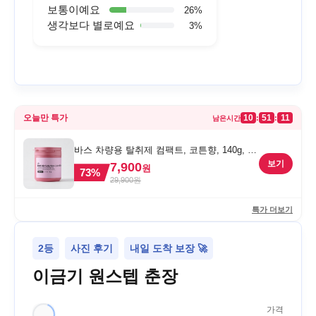
보통이예요
26
%
생각보다 별로예요
3
%
오늘만 특가
10
51
11
:
:
남은시간
바스 차량용 탈취제 컴팩트, 코튼향, 140g, 1
개
보기
7,900
원
73
%
29,900
원
특가 더보기
2등
사진 후기
내일 도착 보장 🚀
이금기 원스텝 춘장
가격