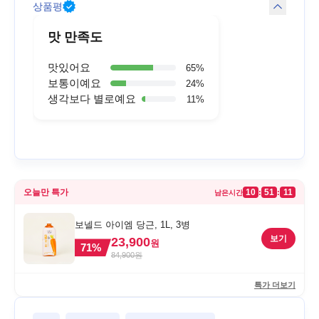
상품평
맛 만족도
맛있어요
65
%
보통이예요
24
%
생각보다 별로예요
11
%
오늘만 특가
10
51
11
:
:
남은시간
보넬드 아이엠 당근, 1L, 3병
보기
23,900
원
71
%
84,900
원
특가 더보기