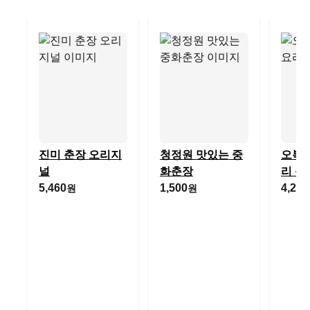
진미 춘장 오리지
청정원 맛있는 중
오복
널
화춘장
리 춘
5,460
1,500
4,290
원
원