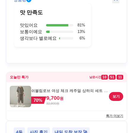
맛 만족도
맛있어요
81
%
보통이예요
13
%
생각보다 별로예요
6
%
오늘만 특가
10
51
11
:
:
남은시간
쉬블림로브 여성 체크 캐주얼 상하의 세트 안
드리 GW1780, FREE, 1세트
보기
9,700
원
70
%
32,900
원
특가 더보기
4등
사진 후기
내일 도착 보장 🚀