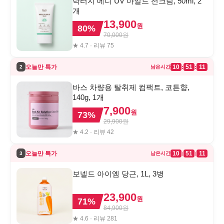
닥터지 메디 UV 마일드 선크림, 50ml, 2
개
13,900
원
80
%
70,000
원
★
4.7
· 리뷰
75
오늘만 특가
10
51
11
:
:
2
남은시간
바스 차량용 탈취제 컴팩트, 코튼향,
140g, 1개
7,900
원
73
%
29,900
원
★
4.2
· 리뷰
42
오늘만 특가
10
51
11
:
:
3
남은시간
보넬드 아이엠 당근, 1L, 3병
23,900
원
71
%
84,900
원
★
4.6
· 리뷰
281