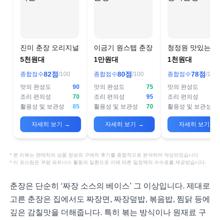
진미 춘장 오리지널
이금기 원스텝 춘장
청정원 맛있는 
춘장
5천원대
1만원대
1천원대
82
점
80
점
78
점
종합점수
/100
종합점수
/100
종합점수
/100
맛의 완성도
90
맛의 완성도
75
맛의 완성도
조리 편의성
70
조리 편의성
95
조리 편의성
활용성 및 보관성
85
활용성 및 보관성
70
활용성 및 보관성
자세히 보기
→
자세히 보기
→
자세히 보기
→
* 본 리뷰는 판매처의 상품 정보와 구매자 후기를 종합적으로 분석하여 작성되었습니다
* 이 포스팅은 쿠팡 파트너스 활동의 일환으로 이에 따른 일정액의 수수료를 제공받습니다.
춘장은 단순히 ‘짜장 소스의 베이스’ 그 이상입니다. 제대로
고른 춘장은 집에서도 짜장면, 짜장덮밥, 볶음밥, 찜닭 등에
깊은 감칠맛을 더해줍니다. 특히 볶는 방식이나 원재료 구