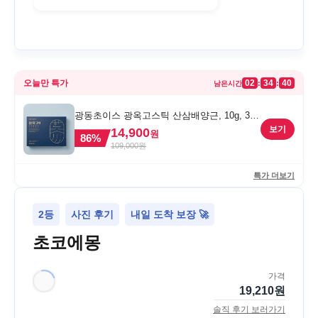
오늘만 특가
02
34
40
:
:
남은시간
광동초이스 광옥고스틱 산삼배양근, 10g, 30
포, 1개
보기
14,900
원
86
%
109,000
원
특가 더보기
2등
사진 후기
내일 도착 보장 🚀
초코에몽
가격
19,210
원
솔직 후기 보러가기