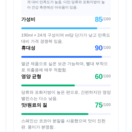
격 대비 만족도가 높음. 다만 당류와 포화지방이 높
아 건강 측면에선 아쉬움이 있음.
85
/100
가성비
190ml × 24개 구성이며 ml당 단가가 낮고 만족도
대비 가격 경쟁력 있음.
90
/100
휴대성
멸균 제품으로 실온 보관 가능하며, 빨대 부착으
로 외출용에 매우 적합함.
60
/100
영양 균형
당류와 포화지방이 높은 편으로, 간편하지만 영양
밸런스는 다소 낮음.
75
/100
맛/원료의 질
스페인산 코코아 분말을 사용했으며 맛이 진한
편. 풍미가 분명함.