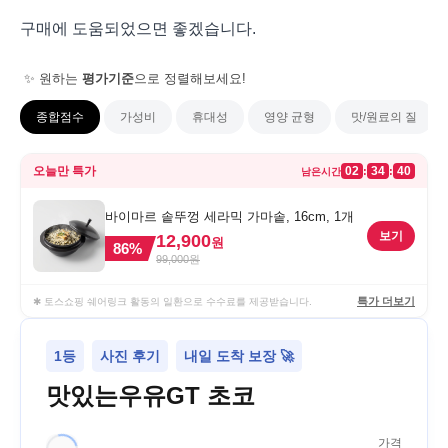
구매에 도움되었으면 좋겠습니다.
✨ 원하는
평가기준
으로 정렬해보세요!
종합점수
가성비
휴대성
영양 균형
맛/원료의 질
오늘만 특가
02
34
40
:
:
남은시간
바이마르 솥뚜껑 세라믹 가마솥, 16cm, 1개
보기
12,900
원
86
%
99,000
원
특가 더보기
✱ 토스쇼핑 쉐어링크 활동의 일환으로 수수료를 제공받습니다.
1등
사진 후기
내일 도착 보장 🚀
맛있는우유GT 초코
가격