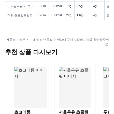
맛있는우유GT 초코
180ml
125kcal
19g
2.5g
4g
멸균 
허쉬 초콜릿드링크
190ml
130kcal
22g
1.6g
4g
멸균 
제품의 가격은 시기에 따라 변동될 수 있으니 구매 시점의 가격을 확인해주세
요.
추천 상품 다시보기
초코에몽
서울우유 초콜릿
푸르밀