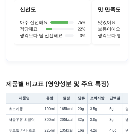
신선도
맛 만족도
아주 신선해요
맛있어요
75
%
적당해요
보통이예요
22
%
생각보다 덜 신선해요
생각보다 별로예
3
%
제품별 비교표 (영양성분 및 주요 특징)
제품명
용량
열량
당류
포화지방
단백질
초코에몽
190ml
165kcal
20g
3.5g
5g
멸균 
서울우유 초콜릿
300ml
205kcal
32g
3.0g
8g
냉장
푸르밀 가나 초코
225ml
135kcal
16g
4.2g
4.6g
냉장