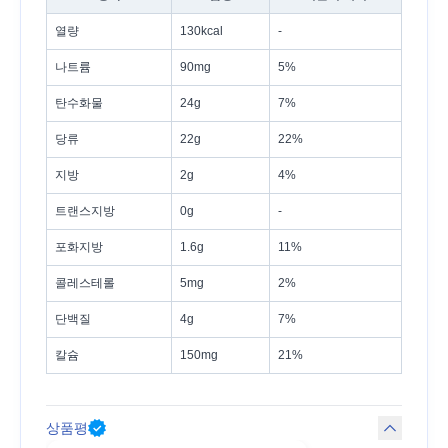
열량
130kcal
-
나트륨
90mg
5%
탄수화물
24g
7%
당류
22g
22%
지방
2g
4%
트랜스지방
0g
-
포화지방
1.6g
11%
콜레스테롤
5mg
2%
단백질
4g
7%
칼슘
150mg
21%
상품평