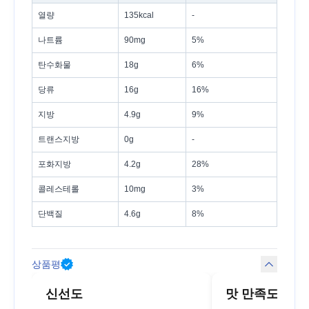
열량
135kcal
-
나트륨
90mg
5%
탄수화물
18g
6%
당류
16g
16%
지방
4.9g
9%
트랜스지방
0g
-
포화지방
4.2g
28%
콜레스테롤
10mg
3%
단백질
4.6g
8%
상품평
신선도
맛 만족도