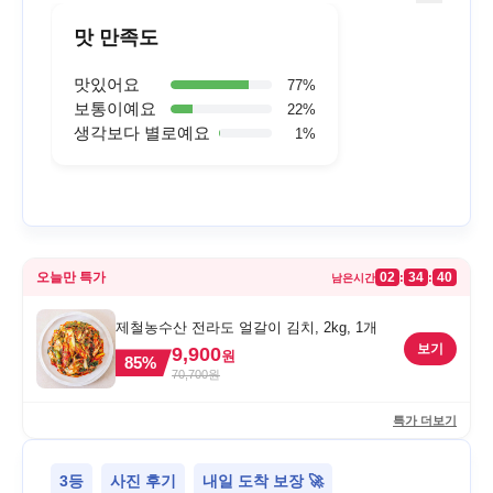
맛 만족도
맛있어요
77
%
보통이예요
22
%
생각보다 별로예요
1
%
오늘만 특가
02
34
40
:
:
남은시간
제철농수산 전라도 얼갈이 김치, 2kg, 1개
보기
9,900
원
85
%
70,700
원
특가 더보기
3등
사진 후기
내일 도착 보장 🚀