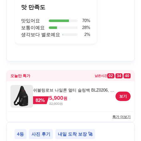
맛 만족도
맛있어요
70
%
보통이예요
28
%
생각보다 별로예요
2
%
오늘만 특가
02
34
40
:
:
남은시간
쉬블링로브 나일론 멀티 슬링백 BLZ0206, 블
랙, FREE
보기
5,900
원
82
%
32,900
원
특가 더보기
4등
사진 후기
내일 도착 보장 🚀