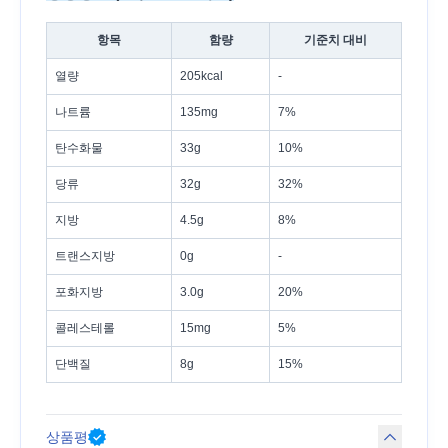
항목
함량
기준치 대비
열량
205kcal
-
나트륨
135mg
7%
탄수화물
33g
10%
당류
32g
32%
지방
4.5g
8%
트랜스지방
0g
-
포화지방
3.0g
20%
콜레스테롤
15mg
5%
단백질
8g
15%
상품평