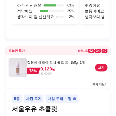
아주 신선해요
맛있어요
63
%
적당해요
보통이예요
35
%
생각보다 덜 신선해요
생각보다 별로예
2
%
오늘만 특가
02
34
40
:
:
남은시간
질경이 에코아 워시 골드 폼, 150g, 1개
보기
9,120
원
78
%
42,000
원
특가 더보기
5등
사진 후기
내일 도착 보장 🚀
서울우유 초콜릿