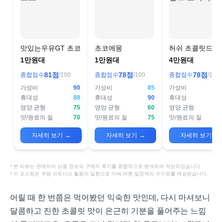
맛있는우유GT 초코
초코에몽
허쉬 초콜릿드링
오리지널
1만원대
1만원대
4만원대
81
점
78
점
78
점
종합점수
/100
종합점수
/100
종합점수
/100
가성비
90
가성비
85
가성비
휴대성
88
휴대성
90
휴대성
영양 균형
75
영양 균형
60
영양 균형
맛/원료의 질
70
맛/원료의 질
75
맛/원료의 질
자세히 보기
→
자세히 보기
→
자세히 보기
→
* 본 리뷰는 판매처의 상품 정보와 구매자 후기를 종합적으로 분석하여 작성되었습니다
* 이 포스팅은 쿠팡 파트너스 활동의 일환으로 이에 따른 일정액의 수수료를 제공받습니다.
어릴 때 한 번쯤은 먹어봤던 익숙한 맛인데, 다시 마셔보니
달콤하고 진한 초콜릿 맛이 은근히 기분을 풀어주는 느낌