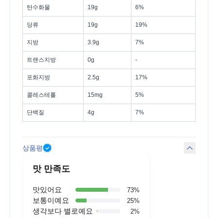
탄수화물
19g
6%
당류
19g
19%
지방
3.9g
7%
트랜스지방
0g
-
포화지방
2.5g
17%
콜레스테롤
15mg
5%
단백질
4g
7%
상품평
맛 만족도
맛있어요
73
%
보통이예요
25
%
생각보다 별로예요
2
%