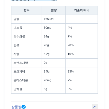
항목
함량
기준치 대비
열량
165kcal
-
나트륨
80mg
4%
탄수화물
24g
7%
당류
20g
20%
지방
5.2g
10%
트랜스지방
0g
-
포화지방
3.5g
23%
콜레스테롤
20mg
7%
단백질
5g
9%
상품평