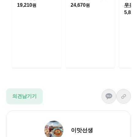
19,210
24,670
우유
원
원
5,880
의견남기기
이맛선생