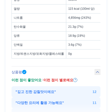
열량
115 kcal (100ml 당)
나트륨
4,856mg (243%)
탄수화물
21.3g (7%)
당류
18.9g (19%)
단백질
3.6g (7%)
지방/트랜스지방/포화지방/콜레스테롤
0g
상품평
이런 점이 좋았어요
이런 점이 별로예요
/
?
"
깊고 진한 감칠맛이에요
"
12
"
다양한 요리에 활용 가능해요
"
11