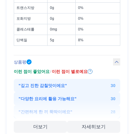
트랜스지방
0g
0%
포화지방
0g
0%
콜레스테롤
0mg
0%
단백질
5g
8%
상품평
이런 점이 좋았어요
이런 점이 별로예요
/
?
"
깊고 진한 감칠맛이에요
"
30
"
다양한 요리에 활용 가능해요
"
30
"
간편하게 한 끼 뚝딱이에요
"
28
더보기
자세히보기