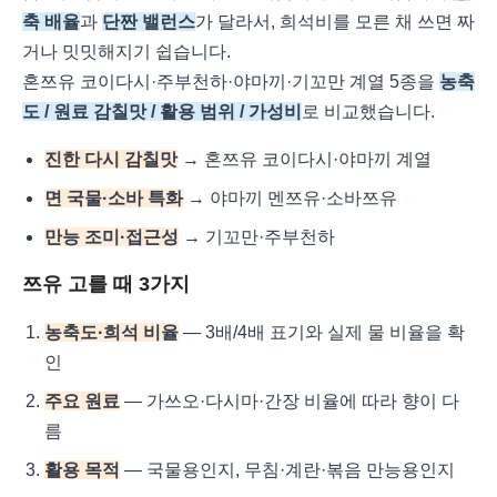
축 배율
과
단짠 밸런스
가 달라서, 희석비를 모른 채 쓰면 짜
거나 밋밋해지기 쉽습니다.
혼쯔유 코이다시·주부천하·야마끼·기꼬만 계열 5종을
농축
도 / 원료 감칠맛 / 활용 범위 / 가성비
로 비교했습니다.
진한 다시 감칠맛
→ 혼쯔유 코이다시·야마끼 계열
면 국물·소바 특화
→ 야마끼 멘쯔유·소바쯔유
만능 조미·접근성
→ 기꼬만·주부천하
쯔유 고를 때 3가지
농축도·희석 비율
— 3배/4배 표기와 실제 물 비율을 확
인
주요 원료
— 가쓰오·다시마·간장 비율에 따라 향이 다
름
활용 목적
— 국물용인지, 무침·계란·볶음 만능용인지