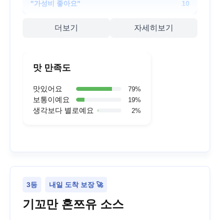
"
가성비 좋아요
"
10
더보기
자세히보기
맛 만족도
맛있어요
79
%
보통이예요
19
%
생각보다 별로예요
2
%
3등
내일 도착 보장 🚀
기꼬만 혼쯔유 소스