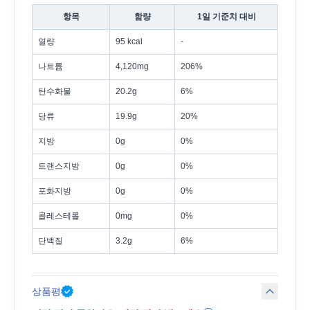
항목
함량
1일 기준치 대비
열량
95 kcal
-
나트륨
4,120mg
206%
탄수화물
20.2g
6%
당류
19.9g
20%
지방
0g
0%
트랜스지방
0g
0%
포화지방
0g
0%
콜레스테롤
0mg
0%
단백질
3.2g
6%
상품평