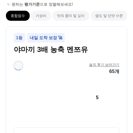
✨ 원하는
평가기준
으로 정렬해보세요!
종합점수
가성비
맛의 풍미 및 깊이
염도 및 단맛 수준
1등
내일 도착 보장 🚀
야마끼 3배 농축 멘쯔유
솔직 후기 보러가기
65
개
5