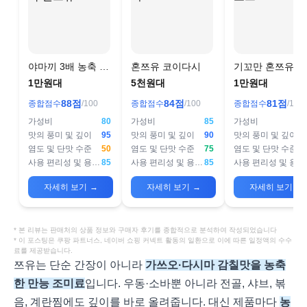
야마끼 3배 농축 멘
혼쯔유 코이다시
기꼬만 혼쯔유 
쯔유
1만원대
5천원대
1만원대
88
점
84
점
81
점
종합점수
/100
종합점수
/100
종합점수
/100
가성비
80
가성비
85
가성비
맛의 풍미 및 깊이
95
맛의 풍미 및 깊이
90
맛의 풍미 및 깊이
염도 및 단맛 수준
50
염도 및 단맛 수준
75
염도 및 단맛 수준
사용 편리성 및 용도 적합성
85
사용 편리성 및 용도 적합성
85
사용 편리성 및 용도 적합성
자세히 보기
→
자세히 보기
→
자세히 보기
→
* 본 리뷰는 판매처의 상품 정보와 구매자 후기를 종합적으로 분석하여 작성되었습니다
* 이 포스팅은 쿠팡 파트너스, 네이버 쇼핑 커넥트 활동의 일환으로 이에 따른 일정액의 수수
료를 제공받습니다.
쯔유는 단순 간장이 아니라
가쓰오·다시마 감칠맛을 농축
한 만능 조미료
입니다. 우동·소바뿐 아니라 전골, 샤브, 볶
음, 계란찜에도 깊이를 바로 올려줍니다. 대신 제품마다
농