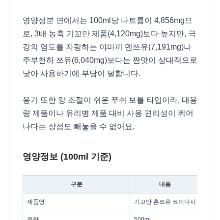
영양성분 면에서는 100ml당 나트륨이 4,856mg으
로, 3배 농축 기꼬만 제품(4,120mg)보다 높지만, 극
강의 염도를 자랑하는 야마끼 멘쯔유(7,191mg)나
주부천하 쯔유(6,040mg)보다는 짠맛이 상대적으로
낮아 사용하기에 부담이 덜합니다.
용기 또한 양 조절이 쉬운 푸쉬 보틀 타입이라, 대용
량 제품이나 유리병 제품 대비 사용 편리성이 뛰어
나다는 장점도 빼놓을 수 없어요.
영양정보 (100ml 기준)
구분
내용
제품명
기꼬만 혼쯔유 코이다시
용량
500ml