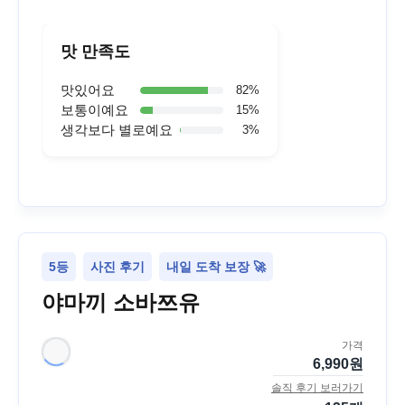
맛 만족도
맛있어요
82
%
보통이예요
15
%
생각보다 별로예요
3
%
5등
사진 후기
내일 도착 보장 🚀
야마끼 소바쯔유
가격
6,990
원
솔직 후기 보러가기