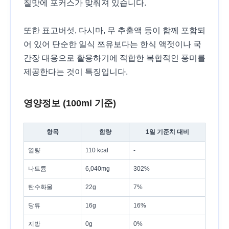
칠맛에 포커스가 맞춰져 있습니다.
또한 표고버섯, 다시마, 무 추출액 등이 함께 포함되
어 있어 단순한 일식 쯔유보다는 한식 액젓이나 국
간장 대용으로 활용하기에 적합한 복합적인 풍미를
제공한다는 것이 특징입니다.
영양정보 (100ml 기준)
항목
함량
1일 기준치 대비
열량
110 kcal
-
나트륨
6,040mg
302%
탄수화물
22g
7%
당류
16g
16%
지방
0g
0%