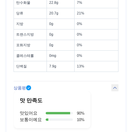
탄수화물
22.8g
7%
당류
20.7g
21%
지방
0g
0%
트랜스지방
0g
0%
포화지방
0g
0%
콜레스테롤
0mg
0%
단백질
7.9g
13%
상품평
맛 만족도
맛있어요
90
%
보통이예요
10
%