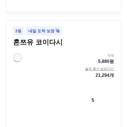
2등
내일 도착 보장 🚀
혼쯔유 코이다시
가격
5,880
원
솔직 후기 보러가기
21,294
개
5