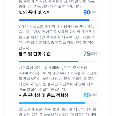
는 총량이 적지만, 농축률을 고려하면 일반 쯔유
중에서는 가성비가 매우 좋은 편입니다.
90
/100
맛의 풍미 및 깊이
2가지 가쓰오를 혼합하여 사용했다는 특징이 있
습니다. 4가지 건어물을 사용한 야마끼 멘쯔유 다
음으로 복합적인 풍미를 내세우며, 소바 전용 쯔
유나 단일 성분에 집중한 제품 대비 깊이가 뛰어
납니다.
75
/100
염도 및 단맛 수준
나트륨이 100ml당 4,856mg으로, 주부천하
(6,040mg)나 야마끼 멘쯔유(7,191mg) 등 극고농
축 제품보다는 낮아 사용 시 짠맛 부담이 비교적
적습니다. 염도는 높지만 극단적이지 않아 희석
비율 조절이 수월한 편입니다.
85
/100
사용 편리성 및 용도 적합성
양 조절이 쉬운 '푸쉬 보틀' 용기로 제공되어 대용
량 일반 용기 제품들보다 사용이 편리합니다. 4배