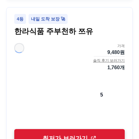
4등
내일 도착 보장 🚀
한라식품 주부천하 쯔유
가격
9,480
원
솔직 후기 보러가기
1,760
개
5
최저가 보러가기