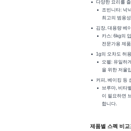
다양한 요리를 
조빈니타: 넉넉
최고의 범용성
김장, 대용량 베
카스: 6kg
전문가용 제품
1g의 오차도 허
오펠: 유일하
을 위한 저울
커피, 베이킹 등
브루마, 비타벨
이 필요하면 브
합니다.
제품별 스펙 비교