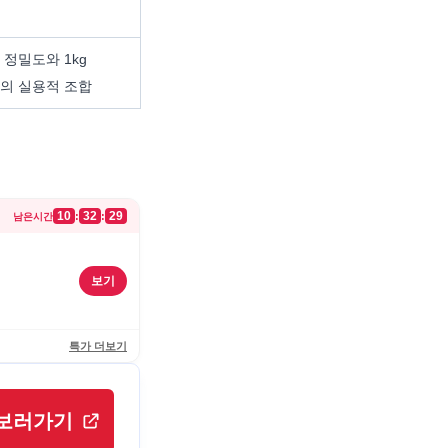
g 정밀도와 1kg
의 실용적 조합
10
32
29
:
:
남은시간
보기
특가 더보기
보러가기