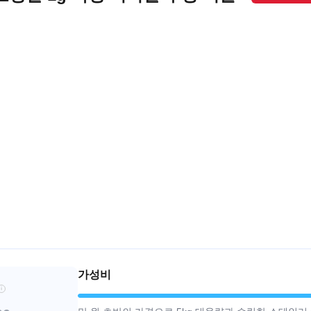
가성비
i