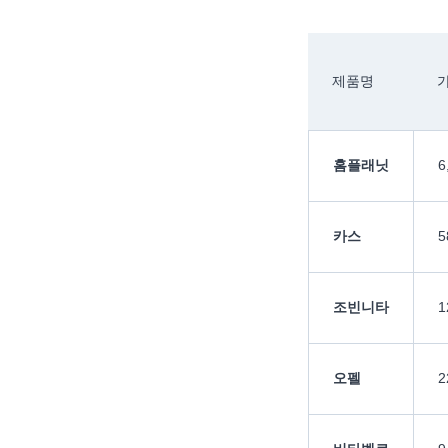
제품명
홈플래닛
6
카스
5
조빈니타
1
오펠
2