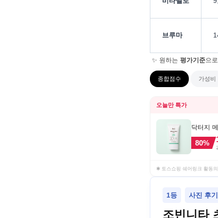
비타벨로
9
브루마
1
✨ 원하는
평가기준
으로
종합점수
가성비
오늘만 특가
닥터지 메디
80
%
✱ 토스쇼핑 쉐어링크 활동의
1등
사진 후기
조빈니타 초