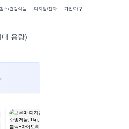
헬스/건강식품
디지털/전자
가전/가구
최대 용량)
✨