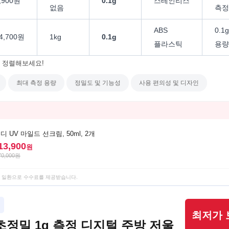
,900원
0.1g
스테인리스
없음
측정
ABS
0.1
4,700원
1kg
0.1g
플라스틱
용량
 정렬해보세요!
최대 측정 용량
정밀도 및 기능성
사용 편의성 및 디자인
 UV 마일드 선크림, 50ml, 2개
13,900
원
70,000
원
 일환으로 수수료를 제공받습니다.
최저가 
정밀 1g 측정 디지털 주방 저울