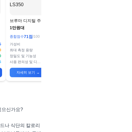
브루마 디지털 주방
카스 주방 전자저울
팅
저울, 1kg, 블랙+아
1만원대
5만원대
이보리, LS350
71
점
66
점
종합점수
/100
종합점수
/100
5
가성비
80
가성비
55
0
최대 측정 용량
60
최대 측정 용량
95
0
정밀도 및 기능성
85
정밀도 및 기능성
65
5
사용 편의성 및 디자인
60
사용 편의성 및 디자인
50
자세히 보기
→
자세히 보기
→
싶으신가요?
러드나 식단의 칼로리