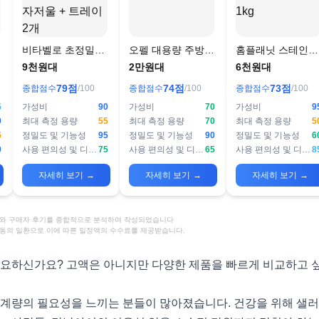
g
비타벨로 초정밀
오펠 대용량 주방저
홈플래닛 스테인레
저
0.1g단위 디지털 주
울, 3kg, 블랙, OF-
스 디지털 백라이
9천원대
2만원대
6천원대
방 계량 전자저울 +
3006A
주방저울 1kg
79
점
74
점
73
점
종합점수
/100
종합점수
/100
종합점수
/100
트레이2개
5
가성비
90
가성비
70
가성비
9
0
최대 측정 용량
55
최대 측정 용량
70
최대 측정 용량
5
5
정밀도 및 기능성
95
정밀도 및 기능성
90
정밀도 및 기능성
6
0
사용 편의성 및 디자인
75
사용 편의성 및 디자인
65
사용 편의성 및 디자인
8
자세히 보기
→
자세히 보기
→
자세히 보기
→
정보와 구매자 후기를 종합적으로 분석하여 작성되었습니다
활동의 일환으로 이에 따른 일정액의 수수료를 제공받습니다.
필요하신가요? 고액은 아니지만 다양한 제품을 빠르게 비교하고 
 계량의 필요성을 느끼는 분들이 많아졌습니다. 건강을 위해 샐