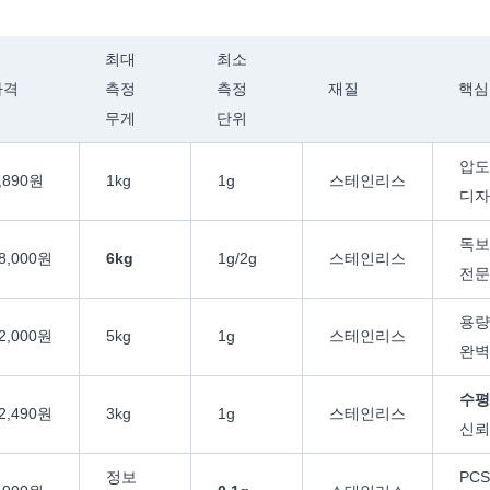
최대
최소
가격
측정
측정
재질
핵심
무게
단위
압도
,890원
1kg
1g
스테인리스
디자
독보
8,000원
6kg
1g/2g
스테인리스
전문
용량
2,000원
5kg
1g
스테인리스
완벽
수평
2,490원
3kg
1g
스테인리스
신뢰
정보
PC