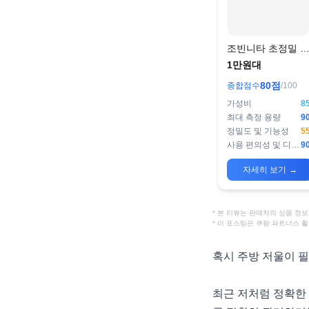
조빈니타 초정밀 1
측정 디지털 주방 
1만원대
울
80
점
종합점수
/100
가성비
8
최대 측정 용량
9
정밀도 및 기능성
5
사용 편의성 및 디자인
9
자세히 보기
→
* 본 리뷰는 판매처의 상품 
* 이 포스팅은 쿠팡 파트너스 
혹시 주방 저울이 
최근 저처럼 정확한