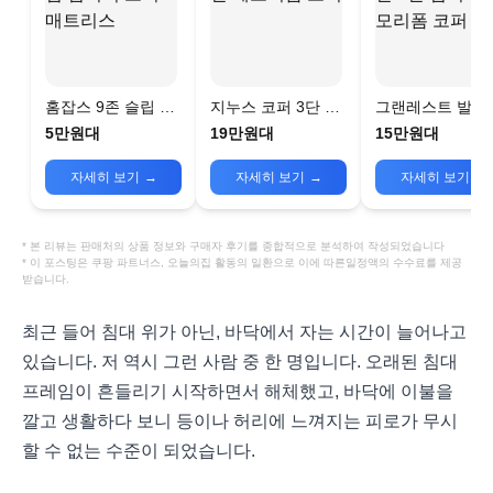
홈잡스 9존 슬립 접
지누스 코퍼 3단 메
그랜레스트 발칸 
이식 토퍼 매트리스
모리폼 토퍼
단 접이식 메모
5만원대
19만원대
15만원대
코퍼 토퍼
자세히 보기
→
자세히 보기
→
자세히 보기
→
* 본 리뷰는 판매처의 상품 정보와 구매자 후기를 종합적으로 분석하여 작성되었습니다
* 이 포스팅은 쿠팡 파트너스, 오늘의집 활동의 일환으로 이에 따른일정액의 수수료를 제공
받습니다.
최근 들어 침대 위가 아닌, 바닥에서 자는 시간이 늘어나고
있습니다. 저 역시 그런 사람 중 한 명입니다. 오래된 침대
프레임이 흔들리기 시작하면서 해체했고, 바닥에 이불을
깔고 생활하다 보니 등이나 허리에 느껴지는 피로가 무시
할 수 없는 수준이 되었습니다.