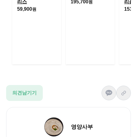
리스
195,700
리폼 
원
59,900
153,8
원
의견남기기
영양사부