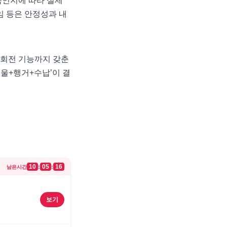
속인지에 따라 실제
임 등은 안정성과 내
 회전 기능까지 갖춘
거울+행거+수납’이 결
10
05
16
:
:
남은시간
보기