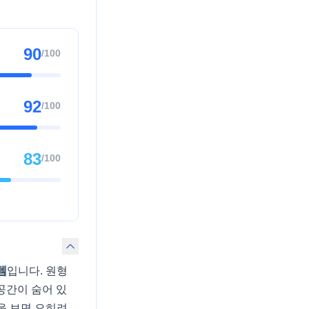
90
/100
92
/100
83
/100
템
입니다. 원형
공간이 숨어 있
을 보면 오히려