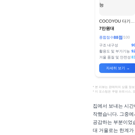
COCOYOU 다기능
전신거울 행거 360
7만원대
도 회전 가능
88
점
종합점수
/100
구조 내구성
9
활용도 및 부가기능
9
거울 품질 및 안전성
8
자세히 보기
→
* 본 리뷰는 판매처의 상품 
* 이 포스팅은 쿠팡 파트너스,
집에서 보내는 시간
작했습니다. 그중에
공감하는 부분이었습
대 거울로는 한계가 