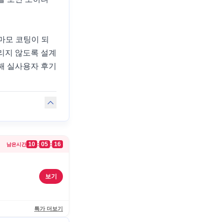
마모 코팅이 되
리지 않도록 설계
해 실사용자 후기
10
05
16
:
:
남은시간
보기
특가 더보기