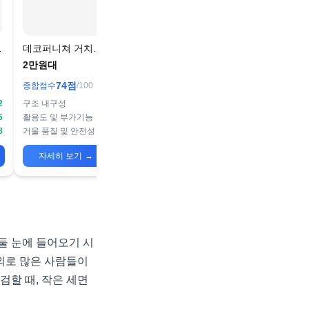
탠
데코퍼니쳐 거치경
전신거울
2만원대
74
점
종합점수
/100
2
구조 내구성
72
5
활용도 및 부가기능
75
8
거울 품질 및 안전성
75
자세히 보기
→
둘 눈에 들어오기 시
의외로 많은 사람들이
검할 때, 작은 세면