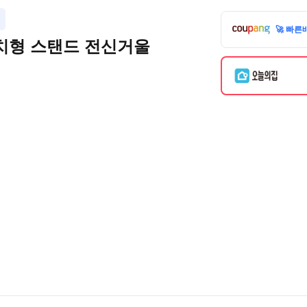
🚀 빠른
치형 스탠드 전신거울