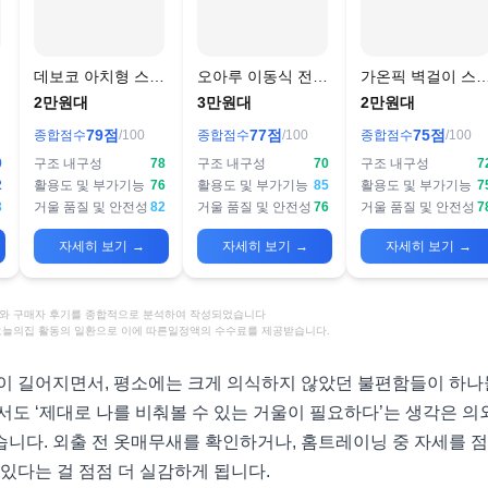
데보코 아치형 스탠
오아루 이동식 전신
가온픽 벽걸이 스
드 전신거울
거울
드 전신거울
2만원대
3만원대
2만원대
79
점
77
점
75
점
종합점수
/100
종합점수
/100
종합점수
/100
0
구조 내구성
78
구조 내구성
70
구조 내구성
7
2
활용도 및 부가기능
76
활용도 및 부가기능
85
활용도 및 부가기능
7
3
거울 품질 및 안전성
82
거울 품질 및 안전성
76
거울 품질 및 안전성
7
자세히 보기
→
자세히 보기
→
자세히 보기
→
정보와 구매자 후기를 종합적으로 분석하여 작성되었습니다
 오늘의집 활동의 일환으로 이에 따른일정액의 수수료를 제공받습니다.
이 길어지면서, 평소에는 크게 의식하지 않았던 불편함들이 하나
서도 ‘제대로 나를 비춰볼 수 있는 거울이 필요하다’는 생각은 
니다. 외출 전 옷매무새를 확인하거나, 홈트레이닝 중 자세를 점
있다는 걸 점점 더 실감하게 됩니다.