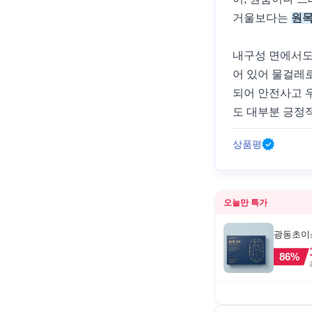
거울보다는
원목
내구성 면에서도
어 있어 물걸레
되어 안전사고 
도 대부분 긍정
상품평
오늘만 특가
광동초이스
86
%