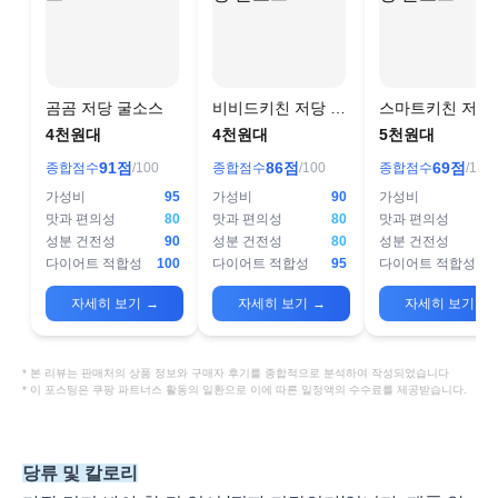
곰곰 저당 굴소스
비비드키친 저당 굴
스마트키친 저당
소스
소스
4천원대
4천원대
5천원대
91
점
86
점
69
점
종합점수
/100
종합점수
/100
종합점수
/100
가성비
95
가성비
90
가성비
맛과 편의성
80
맛과 편의성
80
맛과 편의성
성분 건전성
90
성분 건전성
80
성분 건전성
다이어트 적합성
100
다이어트 적합성
95
다이어트 적합성
자세히 보기
→
자세히 보기
→
자세히 보기
→
* 본 리뷰는 판매처의 상품 정보와 구매자 후기를 종합적으로 분석하여 작성되었습니다
* 이 포스팅은 쿠팡 파트너스 활동의 일환으로 이에 따른 일정액의 수수료를 제공받습니다.
당류 및 칼로리