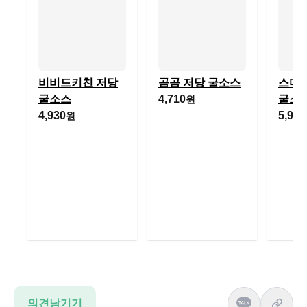
비비드키친 저당
곰곰 저당 굴소스
스마
굴소스
4,710
굴소
원
4,930
5,900
원
의견남기기