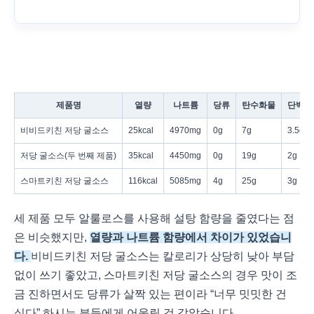
제품명
열량
나트륨
당류
탄수화물
단백질
비비드키친 저당 굴소스
25kcal
4970mg
0g
7g
3.5g
저당 굴소스(두 번째 제품)
35kcal
4450mg
0g
19g
2g
스마트키친 저당 굴소스
116kcal
5085mg
4g
25g
3g
세 제품 모두 알룰로스를 사용해 설탕 함량을 줄였다는 점
은 비슷했지만,
열량과 나트륨 함량에서 차이가 있었습니
다.
비비드키친 저당 굴소스는 칼로리가 상당히 낮아 부담
없이 쓰기 좋았고, 스마트키친 저당 굴소스의 경우 맛이 조
금 진하면서도 당류가 살짝 있는 편이라 “너무 밋밋한 건
싫다” 하시는 분들에게 어울릴 것 같았습니다.