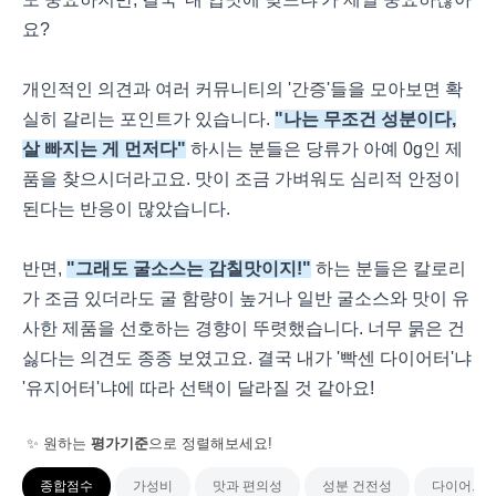
요?
개인적인 의견과 여러 커뮤니티의 '간증'들을 모아보면 확
실히 갈리는 포인트가 있습니다.
"나는 무조건 성분이다,
살 빠지는 게 먼저다"
하시는 분들은 당류가 아예 0g인 제
품을 찾으시더라고요. 맛이 조금 가벼워도 심리적 안정이
된다는 반응이 많았습니다.
반면,
"그래도 굴소스는 감칠맛이지!"
하는 분들은 칼로리
가 조금 있더라도 굴 함량이 높거나 일반 굴소스와 맛이 유
사한 제품을 선호하는 경향이 뚜렷했습니다. 너무 묽은 건
싫다는 의견도 종종 보였고요. 결국 내가 '빡센 다이어터'냐
'유지어터'냐에 따라 선택이 달라질 것 같아요!
✨ 원하는
평가기준
으로 정렬해보세요!
종합점수
가성비
맛과 편의성
성분 건전성
다이어트 