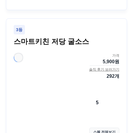
3등
스마트키친 저당 굴소스
가격
5,900
원
솔직 후기 보러가기
292
개
5
스펙 전체보기