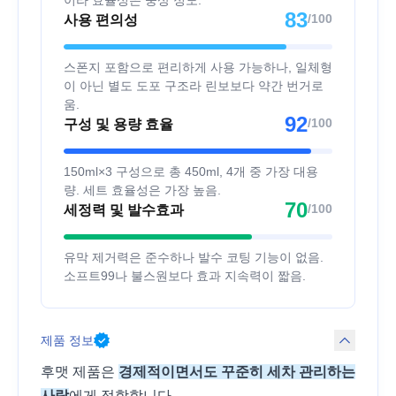
83
/100
사용 편의성
스폰지 포함으로 편리하게 사용 가능하나, 일체형
이 아닌 별도 도포 구조라 린보보다 약간 번거로
움.
92
/100
구성 및 용량 효율
150ml×3 구성으로 총 450ml, 4개 중 가장 대용
량. 세트 효율성은 가장 높음.
70
/100
세정력 및 발수효과
유막 제거력은 준수하나 발수 코팅 기능이 없음.
소프트99나 불스원보다 효과 지속력이 짧음.
제품 정보
후맷 제품은
경제적이면서도 꾸준히 세차 관리하는
사람
에게 적합합니다.