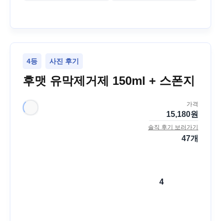
4등
사진 후기
후맷 유막제거제 150ml + 스폰지
가격
15,180
원
솔직 후기 보러가기
47
개
4