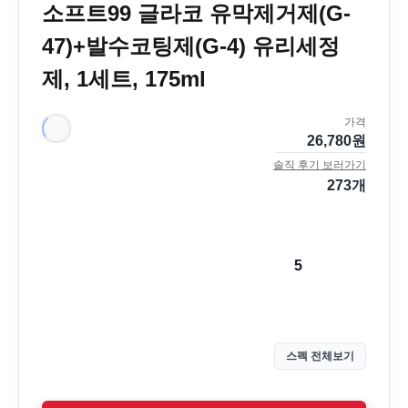
소프트99 글라코 유막제거제(G-
47)+발수코팅제(G-4) 유리세정
제, 1세트, 175ml
가격
26,780
원
솔직 후기 보러가기
273
개
5
스펙 전체보기