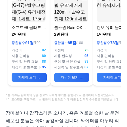
소프트99 글라코 유
불스원 Rain OK
린보 유리 물때 
막제거제(G-47)+발
NEW 이지그립 유막
차 유막 강력한 
2만원대
2만원대
1만원대
수코팅제(G-4) 유리
제거제 120ml + 발
제거제
91
점
85
점
78
점
종합점수
/100
종합점수
/100
종합점수
/100
세정제, 1세트,
수코팅제 120ml 세
175ml
트
가성비
82
가성비
75
가성비
사용 편의성
80
사용 편의성
95
사용 편의성
구성 및 용량 효율
88
구성 및 용량 효율
83
구성 및 용량 효율
세정력 및 발수효과
95
세정력 및 발수효과
87
세정력 및 발수효과
자세히 보기
→
자세히 보기
→
자세히 보기
→
* 본 리뷰는 판매처의 상품 정보와 구매자 후기를 종합적으로 분석하여 작성되었습니다
* 이 포스팅은 쿠팡 파트너스 활동의 일환으로 이에 따른 일정액의 수수료를 제공받습니다.
장마철이나 갑작스러운 소나기, 혹은 겨울철 습한 날 운전
해보신 분들은 아마 공감하실 겁니다. 와이퍼를 아무리 작