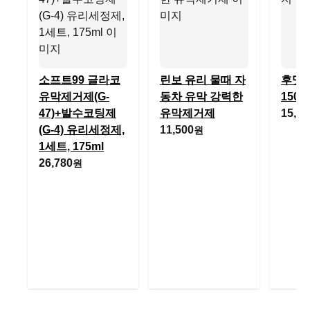
소프트99 글라코
린보 유리 물때 자
후맷
유막제거제(G-
동차 유막 강력한
150m
47)+발수코팅제
유막제거제
15,18
(G-4) 유리세정제,
11,500
원
1세트, 175ml
26,780
원