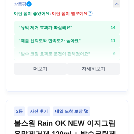
상품평
이런 점이 좋았어요
이런 점이 별로예요
/
?
"
유막 제거 효과가 확실해요
"
14
"
제품 신뢰도와 만족도가 높아요
"
11
"
발수 코팅 효과로 운전이 편해졌어요
"
9
더보기
자세히보기
2등
사진 후기
내일 도착 보장 🚀
불스원 Rain OK NEW 이지그립
유막제거제 120ml + 발수코팅제