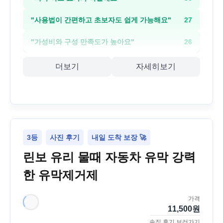
"
사용법이 간편하고 초보자도 쉽게 가능해요
"
27
"
가성비와 구성 만족도가 높아요
"
26
더보기
자세히보기
3등
사진 후기
내일 도착 보장 🚀
린보 유리 물때 자동차 유막 강력
한 유막제거제
가격
11,500
원
솔직 후기 보러가기