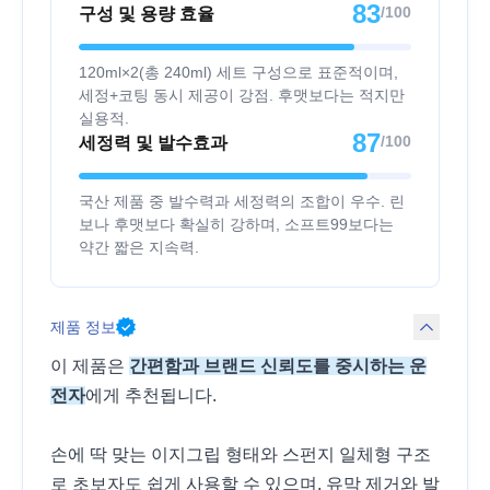
83
/100
구성 및 용량 효율
120ml×2(총 240ml) 세트 구성으로 표준적이며,
세정+코팅 동시 제공이 강점. 후맷보다는 적지만
실용적.
87
/100
세정력 및 발수효과
국산 제품 중 발수력과 세정력의 조합이 우수. 린
보나 후맷보다 확실히 강하며, 소프트99보다는
약간 짧은 지속력.
제품 정보
이 제품은
간편함과 브랜드 신뢰도를 중시하는 운
전자
에게 추천됩니다.
손에 딱 맞는 이지그립 형태와 스펀지 일체형 구조
로 초보자도 쉽게 사용할 수 있으며, 유막 제거와 발