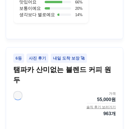
맛있어요
66
%
보통이예요
20
%
생각보다 별로예요
14
%
6등
사진 후기
내일 도착 보장 🚀
탬파카 산미없는 블렌드 커피 원
두
가격
55,000
원
솔직 후기 보러가기
963
개