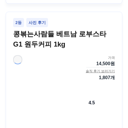
2등
사진 후기
콩볶는사람들 베트남 로부스타
G1 원두커피 1kg
가격
14,500
원
솔직 후기 보러가기
1,807
개
4.5