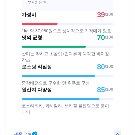
부담되는 편.
39
/100
가성비
1kg 약 37,080원으로 상대적으로 가격대가 있음
70
/100
맛의 균형
산미는 약하고 초콜릿+견과류의 묵직한 바디감
강조
80
/100
로스팅 적절성
중강배전으로 구수한 맛 위주로 구성
85
/100
원산지 다양성
코스타리카, 과테말라, 브라질 블렌딩으로 풍미
다양
제품 정보