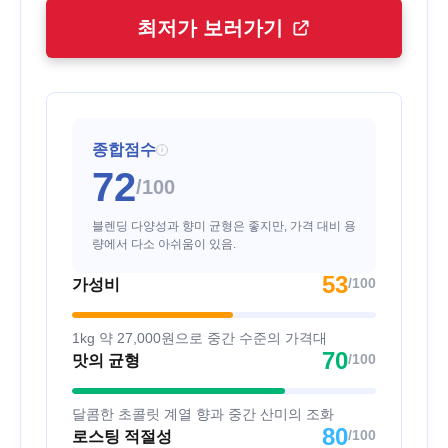
최저가 보러가기
종합점수
i
72
/100
블렌딩 다양성과 향미 균형은 좋지만, 가격 대비 용
량에서 다소 아쉬움이 있음.
53
/100
가성비
1kg 약 27,000원으로 중간 수준의 가격대
70
/100
맛의 균형
달콤한 초콜릿 계열 향과 중간 산미의 조화
80
/100
로스팅 적절성