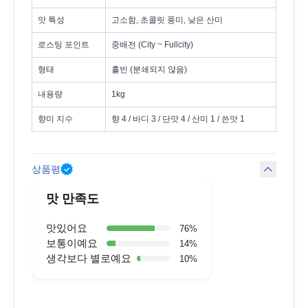
맛 특성
고소함, 초콜릿 풍미, 낮은 산미
로스팅 포인트
중배전 (City ~ Fullcity)
형태
홀빈 (분쇄되지 않음)
내용량
1kg
향미 지수
향 4 / 바디 3 / 단맛 4 / 산미 1 / 쓴맛 1
상품평
맛 만족도
맛있어요
76
%
보통이예요
14
%
생각보다 별로예요
10
%