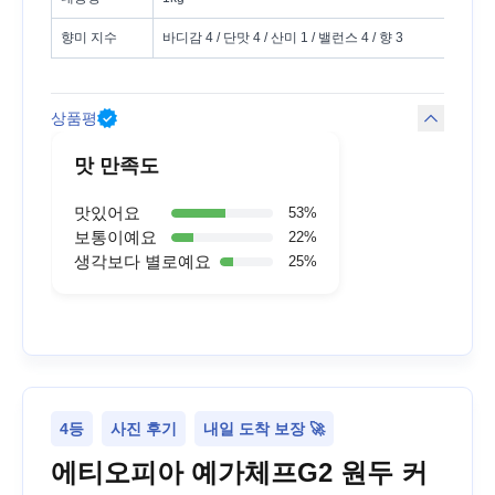
향미 지수
바디감 4 / 단맛 4 / 산미 1 / 밸런스 4 / 향 3
상품평
맛 만족도
맛있어요
53
%
보통이예요
22
%
생각보다 별로예요
25
%
4등
사진 후기
내일 도착 보장 🚀
에티오피아 예가체프G2 원두 커