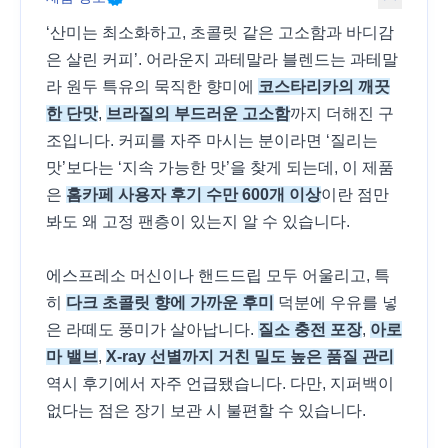
‘산미는 최소화하고, 초콜릿 같은 고소함과 바디감
은 살린 커피’. 어라운지 과테말라 블렌드는 과테말
라 원두 특유의 묵직한 향미에
코스타리카의 깨끗
한 단맛
,
브라질의 부드러운 고소함
까지 더해진 구
조입니다. 커피를 자주 마시는 분이라면 ‘질리는
맛’보다는 ‘지속 가능한 맛’을 찾게 되는데, 이 제품
은
홈카페 사용자 후기 수만 600개 이상
이란 점만
봐도 왜 고정 팬층이 있는지 알 수 있습니다.
에스프레소 머신이나 핸드드립 모두 어울리고, 특
히
다크 초콜릿 향에 가까운 후미
덕분에 우유를 넣
은 라떼도 풍미가 살아납니다.
질소 충전 포장
,
아로
마 밸브
,
X-ray 선별까지 거친 밀도 높은 품질 관리
역시 후기에서 자주 언급됐습니다. 다만, 지퍼백이
없다는 점은 장기 보관 시 불편할 수 있습니다.