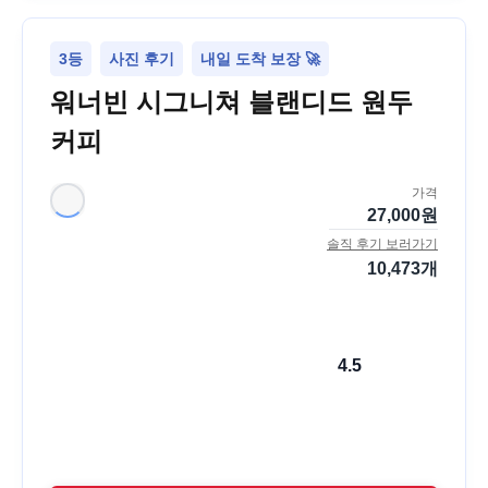
3등
사진 후기
내일 도착 보장 🚀
워너빈 시그니쳐 블랜디드 원두
커피
가격
27,000
원
솔직 후기 보러가기
10,473
개
4.5