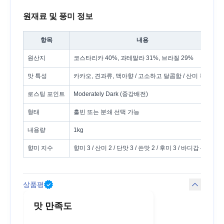
원재료 및 풍미 정보
항목
내용
원산지
코스타리카 40%, 과테말라 31%, 브라질 29%
맛 특성
카카오, 견과류, 맥아향 / 고소하고 달콤함 / 산미 적음
로스팅 포인트
Moderately Dark (중강배전)
형태
홀빈 또는 분쇄 선택 가능
내용량
1kg
향미 지수
향미 3 / 산미 2 / 단맛 3 / 쓴맛 2 / 후미 3 / 바디감 4
상품평
맛 만족도