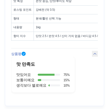
맛 특성
쓴맛 중심, 단맛/후미도 적당
로스팅 포인트
강배전 (약 3.5)
형태
분쇄/홀빈 선택 가능
내용량
1kg
향미 지수
단맛 2.5 / 쓴맛 4.5 / 산미 거의 없음 / 바디감 4.5 / 후미 3.
상품평
맛 만족도
맛있어요
75
%
보통이예요
15
%
생각보다 별로예요
10
%