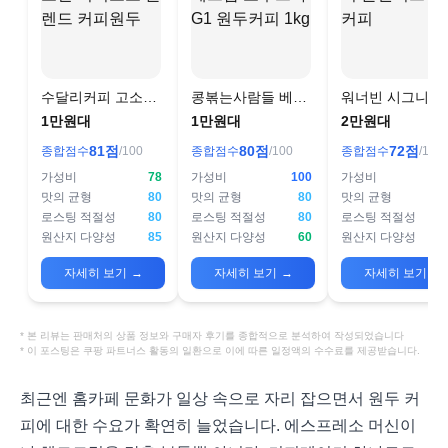
수달리커피 고소한
콩볶는사람들 베트
워너빈 시그니쳐
너티초코 블렌드 커
남 로부스타 G1 원
랜디드 원두커피
1만원대
1만원대
2만원대
피원두
두커피 1kg
81
점
80
점
72
점
종합점수
/100
종합점수
/100
종합점수
/100
가성비
78
가성비
100
가성비
맛의 균형
80
맛의 균형
80
맛의 균형
로스팅 적절성
80
로스팅 적절성
80
로스팅 적절성
원산지 다양성
85
원산지 다양성
60
원산지 다양성
자세히 보기
→
자세히 보기
→
자세히 보기
→
* 본 리뷰는 판매처의 상품 정보와 구매자 후기를 종합적으로 분석하여 작성되었습니다
* 이 포스팅은 쿠팡 파트너스 활동의 일환으로 이에 따른 일정액의 수수료를 제공받습니다.
최근엔 홈카페 문화가 일상 속으로 자리 잡으면서 원두 커
피에 대한 수요가 확연히 늘었습니다. 에스프레소 머신이