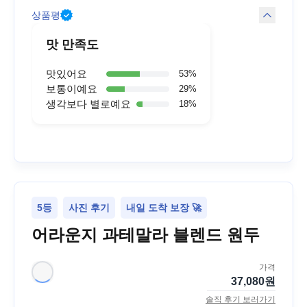
상품평
맛 만족도
맛있어요
53
%
보통이예요
29
%
생각보다 별로예요
18
%
5등
사진 후기
내일 도착 보장 🚀
어라운지 과테말라 블렌드 원두
가격
37,080
원
솔직 후기 보러가기