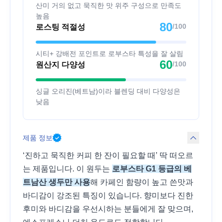
산미 거의 없고 묵직한 맛 위주 구성으로 만족도
높음
80
/100
로스팅 적절성
시티+ 강배전 포인트로 로부스타 특성을 잘 살림
60
/100
원산지 다양성
싱글 오리진(베트남)이라 블렌딩 대비 다양성은
낮음
제품 정보
‘진하고 묵직한 커피 한 잔이 필요할 때’ 딱 떠오르
는 제품입니다. 이 원두는
로부스타 G1 등급의 베
트남산 생두만 사용
해 카페인 함량이 높고 쓴맛과
바디감이 강조된 특징이 있습니다. 향미보다 진한
후미와 바디감을 우선시하는 분들에게 잘 맞으며,