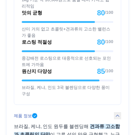
리적임
80
/100
맛의 균형
산미 거의 없고 초콜릿+견과류의 고소한 밸런스
가 좋음
80
/100
로스팅 적절성
중강배전 로스팅으로 대중적으로 선호되는 포인
트에 가까움
85
/100
원산지 다양성
브라질, 케냐, 인도 3국 블렌딩으로 다양한 풍미
구성
제품 정보
브라질, 케냐, 인도 원두를 블렌딩해
견과류 고소함
과 초콜릿의 단맛
이 고루 섞인 맛을 구현했고, 누구