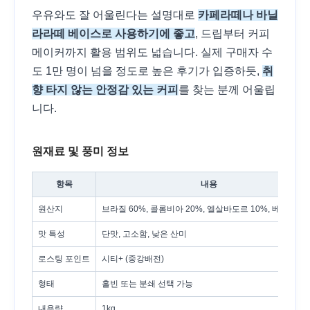
우유와도 잘 어울린다는 설명대로
카페라떼나 바닐
라라떼 베이스로 사용하기에 좋고
, 드립부터 커피
메이커까지 활용 범위도 넓습니다. 실제 구매자 수
도 1만 명이 넘을 정도로 높은 후기가 입증하듯,
취
향 타지 않는 안정감 있는 커피
를 찾는 분께 어울립
니다.
원재료 및 풍미 정보
항목
내용
원산지
브라질 60%, 콜롬비아 20%, 엘살바도르 10%, 베트남 1
맛 특성
단맛, 고소함, 낮은 산미
로스팅 포인트
시티+ (중강배전)
형태
홀빈 또는 분쇄 선택 가능
내용량
1kg