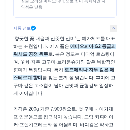
싱글 오리진(에티오피아)으로 향미 특화지만 다
양성은 낮음
제품 정보
‘향긋한 꽃 내음과 산뜻한 산미’는 예가체프를 대표
하는 표현입니다. 이 제품은
에티오피아 G2 등급의
워시드 공정 원두
로, 볶은 정도는 미디엄 로스팅이
며, 꽃향·자두·고구마·브라운슈가와 같은 복합적인
향미가 특징입니다. 특히
로즈메리나 자두 같은 에
스테르계 향미
를 찾는 분께 잘 맞습니다. 후미에 고
구마 같은 고소함이 남아 단맛과 균형감도 일정하
게 이어집니다.
가격은 200g 기준 7,900원으로, 첫 구매나 예가체
프 입문용으로 접근성이 높습니다. 드립·커피메이
커·프렌치프레스와 잘 어울리며, 바디감은 약하고