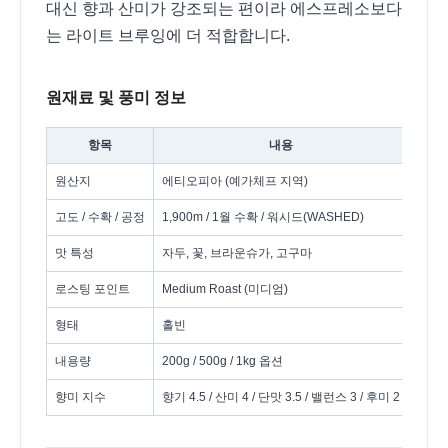
대신 향과 산미가 강조되는 편이라 에스프레소보다
는 라이트 브루잉에 더 적합합니다.
원재료 및 풍미 정보
항목
내용
원산지
에티오피아 (예가체프 지역)
고도 / 수확 / 공정
1,900m / 1월 수확 / 워시드(WASHED)
맛 특성
자두, 꽃, 브라운슈가, 고구마
로스팅 포인트
Medium Roast (미디엄)
형태
홀빈
내용량
200g / 500g / 1kg 옵션
향미 지수
향기 4.5 / 산미 4 / 단맛 3.5 / 밸런스 3 / 후미 2