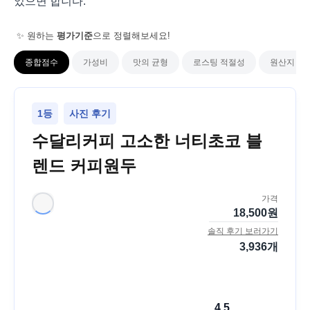
었으면 합니다.
✨ 원하는
평가기준
으로 정렬해보세요!
종합점수
가성비
맛의 균형
로스팅 적절성
원산지 다
1등
사진 후기
수달리커피 고소한 너티초코 블
렌드 커피원두
가격
18,500
원
솔직 후기 보러가기
3,936
개
4.5