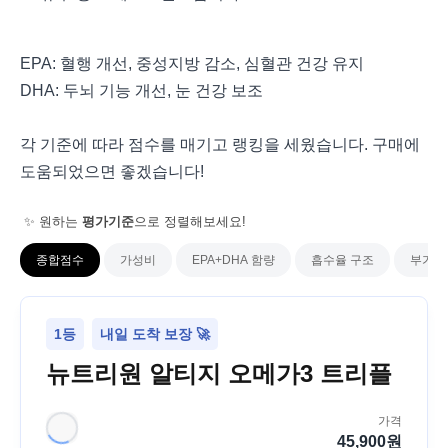
EPA: 혈행 개선, 중성지방 감소, 심혈관 건강 유지
DHA: 두뇌 기능 개선, 눈 건강 보조
각 기준에 따라 점수를 매기고 랭킹을 세웠습니다. 구매에
도움되었으면 좋겠습니다!
✨ 원하는
평가기준
으로 정렬해보세요!
종합점수
가성비
EPA+DHA 함량
흡수율 구조
부가 
1등
내일 도착 보장 🚀
뉴트리원 알티지 오메가3 트리플
가격
45,900
원