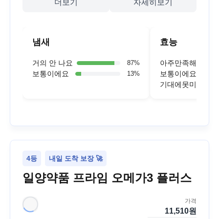
더보기
자세히보기
냄새
효능
거의 안 나요
아주만족해요
87
%
보통이에요
보통이에요
13
%
기대에못미쳐요
4등
내일 도착 보장 🚀
일양약품 프라임 오메가3 플러스
가격
11,510
원