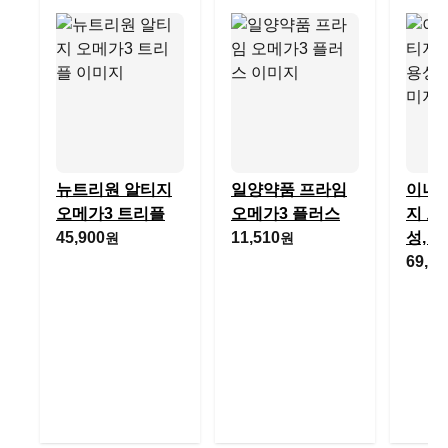
뉴트리원 알티지
일양약품 프라임
이너랩
오메가3 트리플
오메가3 플러스
지 오
45,900
11,510
성, 6
원
원
69,60