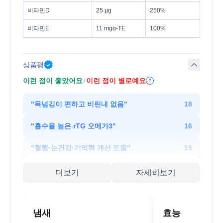
비타민D
25 μg
250%
비타민E
11 mgα-TE
100%
상품평
이런 점이 좋았어요
이런 점이 별로예요
/
?
"
목넘김이 편하고 비린내 없음
"
18
"
흡수율 높은 rTG 오메가3
"
16
"
혈행·눈건강·기억력 개선 도움
"
15
더보기
자세히보기
냄새
효능