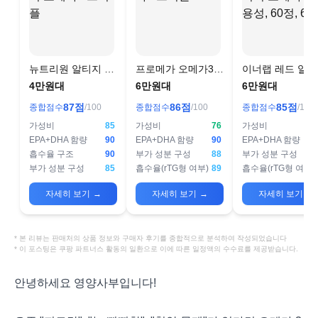
뉴트리원 알티지 오
프로메가 오메가3
이너랩 레드 알
메가3 트리플
트리플
오메가3 장용성, 
4만원대
6만원대
6만원대
정, 6개
87
점
86
점
85
점
종합점수
/100
종합점수
/100
종합점수
/100
가성비
85
가성비
76
가성비
EPA+DHA 함량
90
EPA+DHA 함량
90
EPA+DHA 함량
흡수율 구조
90
부가 성분 구성
88
부가 성분 구성
부가 성분 구성
85
흡수율(rTG형 여부)
89
흡수율(rTG형 여부)
자세히 보기
→
자세히 보기
→
자세히 보기
→
* 본 리뷰는 판매처의 상품 정보와 구매자 후기를 종합적으로 분석하여 작성되었습니다
* 이 포스팅은 쿠팡 파트너스 활동의 일환으로 이에 따른 일정액의 수수료를 제공받습니다.
안녕하세요 영양사부입니다!