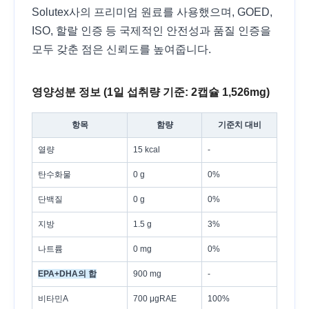
Solutex사의 프리미엄 원료를 사용했으며, GOED,
ISO, 할랄 인증 등 국제적인 안전성과 품질 인증을
모두 갖춘 점은 신뢰도를 높여줍니다.
영양성분 정보 (1일 섭취량 기준: 2캡슐 1,526mg)
항목
함량
기준치 대비
열량
15 kcal
-
탄수화물
0 g
0%
단백질
0 g
0%
지방
1.5 g
3%
나트륨
0 mg
0%
EPA+DHA의 합
900 mg
-
비타민A
700 μgRAE
100%