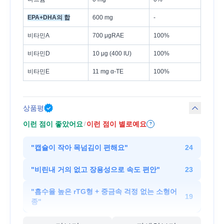
EPA+DHA의 합
600 mg
-
비타민A
700 μgRAE
100%
비타민D
10 μg (400 IU)
100%
비타민E
11 mg α-TE
100%
상품평
이런 점이 좋았어요
이런 점이 별로예요
/
?
"
캡슐이 작아 목넘김이 편해요
"
24
"
비린내 거의 없고 장용성으로 속도 편안
"
23
"
흡수율 높은 rTG형 + 중금속 걱정 없는 소형어
19
종
"