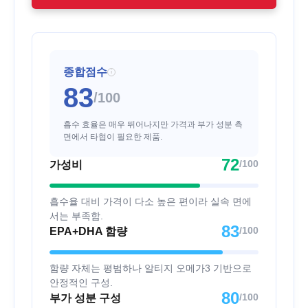
종합점수
i
83
/100
흡수 효율은 매우 뛰어나지만 가격과 부가 성분 측
면에서 타협이 필요한 제품.
72
/100
가성비
흡수율 대비 가격이 다소 높은 편이라 실속 면에
서는 부족함.
83
/100
EPA+DHA 함량
함량 자체는 평범하나 알티지 오메가3 기반으로
안정적인 구성.
80
/100
부가 성분 구성