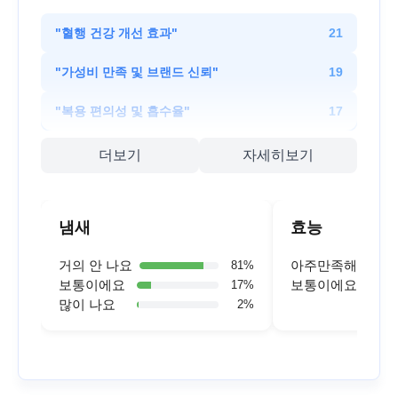
"
혈행 건강 개선 효과
"
21
"
가성비 만족 및 브랜드 신뢰
"
19
"
복용 편의성 및 흡수율
"
17
더보기
자세히보기
냄새
효능
거의 안 나요
아주만족해요
81
%
보통이에요
보통이에요
17
%
많이 나요
2
%