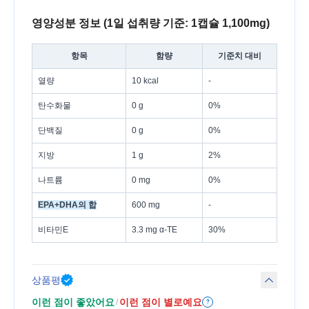
영양성분 정보 (1일 섭취량 기준: 1캡슐 1,100mg)
항목
함량
기준치 대비
열량
10 kcal
-
탄수화물
0 g
0%
단백질
0 g
0%
지방
1 g
2%
나트륨
0 mg
0%
EPA+DHA의 합
600 mg
-
비타민E
3.3 mg α-TE
30%
상품평
이런 점이 좋았어요
이런 점이 별로예요
/
?