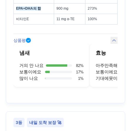
EPA+DHA의 합
900 mg
273%
비타민E
11 mg α-TE
100%
상품평
냄새
효능
거의 안 나요
아주만족해요
82
%
보통이에요
보통이에요
17
%
많이 나요
기대에못미쳐요
1
%
3등
내일 도착 보장 🚀