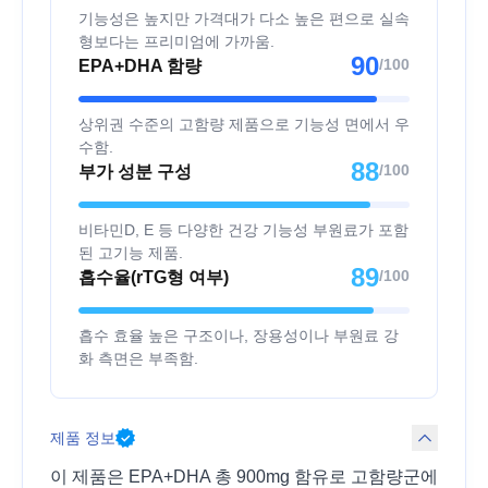
기능성은 높지만 가격대가 다소 높은 편으로 실속
형보다는 프리미엄에 가까움.
90
/100
EPA+DHA 함량
상위권 수준의 고함량 제품으로 기능성 면에서 우
수함.
88
/100
부가 성분 구성
비타민D, E 등 다양한 건강 기능성 부원료가 포함
된 고기능 제품.
89
/100
흡수율(rTG형 여부)
흡수 효율 높은 구조이나, 장용성이나 부원료 강
화 측면은 부족함.
제품 정보
이 제품은 EPA+DHA 총 900mg 함유로 고함량군에