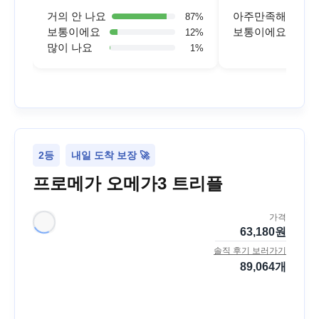
거의 안 나요
아주만족해요
87
%
보통이에요
보통이에요
12
%
많이 나요
1
%
2등
내일 도착 보장 🚀
프로메가 오메가3 트리플
가격
63,180
원
솔직 후기 보러가기
89,064
개