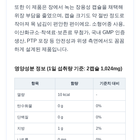
또한 이 제품은 장에서 녹는 장용성 캡슐을 채택해
위장 부담을 줄였으며, 캡슐 크기도 약 절반 정도로
작아져 목 넘김이 편안한 편이에요. 소형어종 사용,
이산화규소·착색료·보존료 무첨가, 국내 GMP 인증
생산, PTP 포장 등 안전성과 위생 측면에서도 꼼꼼
하게 설계된 제품입니다.
영양성분 정보 (1일 섭취량 기준: 2캡슐 1,024mg)
항목
함량
기준치 대비
열량
10 kcal
-
탄수화물
0 g
0%
단백질
0 g
0%
지방
1 g
2%
나트륨
0 mg
0%