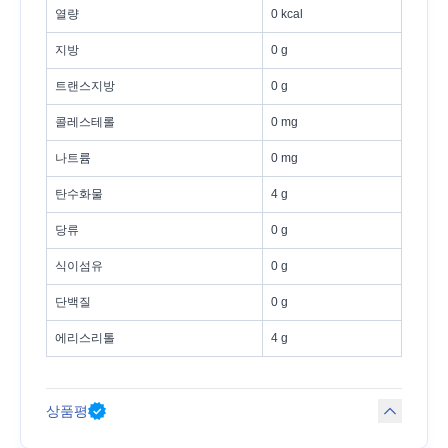
열량
0 kcal
지방
0 g
트랜스지방
0 g
콜레스테롤
0 mg
나트륨
0 mg
탄수화물
4 g
당류
0 g
식이섬유
0 g
단백질
0 g
에리스리톨
4 g
상품평