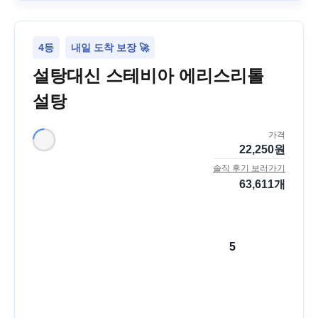
4등
내일 도착 보장 🚀
설탕대신 스테비아 에리스리톨
설탕
가격
22,250
원
솔직 후기 보러가기
63,611
개
5