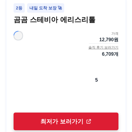
2등
내일 도착 보장 🚀
곰곰 스테비아 에리스리톨
가격
12,790
원
솔직 후기 보러가기
6,709
개
5
최저가 보러가기