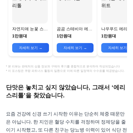
자연지애 눈꽃 스테
곰곰 스테비아 에리
나우푸드 에리스
비아 에리스리톨
스리톨
톨 내추럴 스위트
1만원대
1만원대
1만원대
자세히 보기
→
자세히 보기
→
자세히 보기
→
* 본 리뷰는 판매처의 상품 정보와 구매자 후기를 종합적으로 분석하여 작성되었습니다
* 이 포스팅은 쿠팡 파트너스 활동의 일환으로 이에 따른 일정액의 수수료를 제공받습니다.
단맛은 놓치고 싶지 않았습니다, 그래서 ‘에리
스리톨’을 찾았습니다.
요즘 건강에 신경 쓰기 시작한 이유는 단순히 체중 때문만
은 아닙니다. 한 지인은 혈당 수치를 걱정하며 정제당을 줄
이기 시작했고, 또 다른 친구는 당뇨병 이력이 있어 식단 전