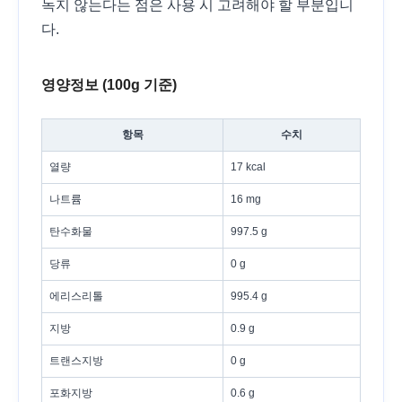
녹지 않는다는 점은 사용 시 고려해야 할 부분입니
다.
영양정보 (100g 기준)
항목
수치
열량
17 kcal
나트륨
16 mg
탄수화물
997.5 g
당류
0 g
에리스리톨
995.4 g
지방
0.9 g
트랜스지방
0 g
포화지방
0.6 g