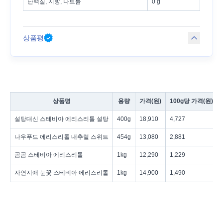
단백질, 지방, 나트륨
0 g
상품평
상품명
용량
가격(원)
100g당 가격(원)
설탕대신 스테비아 에리스리톨 설탕
400g
18,910
4,727
나우푸드 에리스리톨 내추럴 스위트
454g
13,080
2,881
곰곰 스테비아 에리스리톨
1kg
12,290
1,229
자연지애 눈꽃 스테비아 에리스리톨
1kg
14,900
1,490