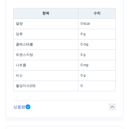
항목
수치
열량
0 kcal
당류
0 g
콜레스테롤
0 mg
트랜스지방
0 g
나트륨
0 mg
비소
0 g
혈당지수(GI)
0
상품평