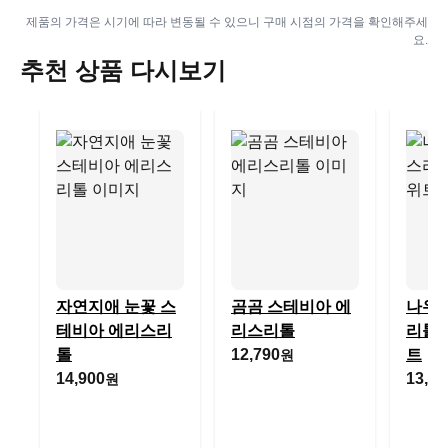
제품의 가격은 시기에 따라 변동될 수 있으니 구매 시점의 가격을 확인해주세
요.
추천 상품 다시보기
자연지애 눈꽃 스
곰곰 스테비아 에
나우
테비아 에리스리
리스리톨
리톨 
톨
12,790
트
원
14,900
13,08
원