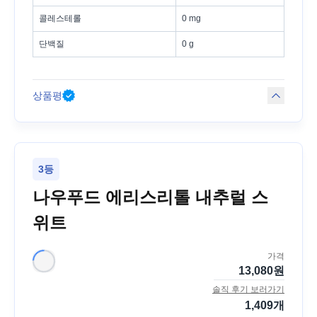
콜레스테롤
0 mg
단백질
0 g
상품평
3등
나우푸드 에리스리톨 내추럴 스
위트
가격
13,080
원
솔직 후기 보러가기
1,409
개