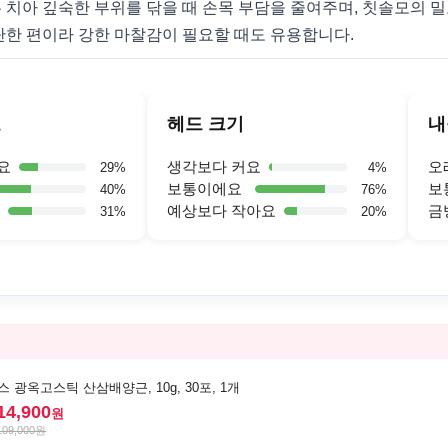
 치아 깊숙한 부위를 닦을 때 손목 부담을 줄여주며, 칫솔모의 밀
단한 편이라 강한 마찰감이 필요할 때도 유용합니다.
도
헤드 크기
내
요
생각보다 커요
오
29
%
4
%
보통이에요
보
40
%
76
%
예상보다 작아요
금
31
%
20
%
 광옥고스틱 산삼배양근, 10g, 30포, 1개
14,900
원
109,000
원