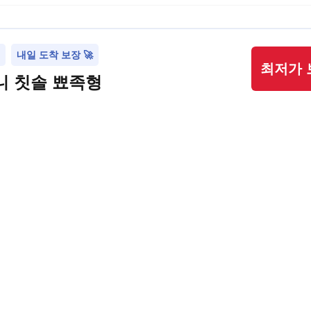
내일 도착 보장 🚀
최저가 
니 칫솔 뾰족형