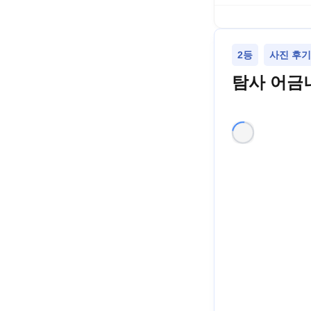
2등
사진 후기
탐사 어금