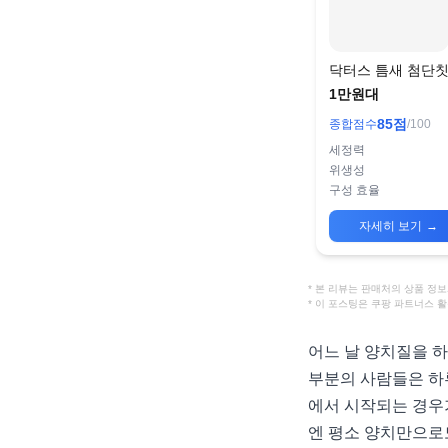
닥터스 틈새 첨단
어금니 뾰족형
1만원대
85
점
종합점수
/100
세정력
위생성
구성 효율
자세히 보기
→
* 본 리뷰는 판매처의 상품 
* 이 포스팅은 쿠팡 파트너스 
어느 날 양치질을 하
부분의 사람들은 하
에서 시작되는 경우가
엔 평소 양치만으로