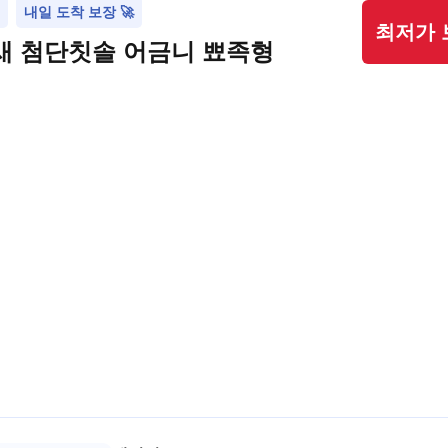
내일 도착 보장 🚀
최저가 
새 첨단칫솔 어금니 뾰족형