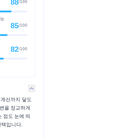
88
/100
가능
85
/100
82
/100
경계선까지 닿도
주변을 정교하게
 점도 눈에 띄
선택입니다.