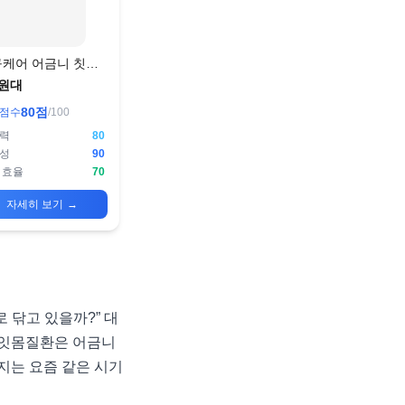
케어 어금니 칫솔
러운모 4종
원대
80
점
점수
/100
력
80
성
90
 효율
70
자세히 보기
→
 닦고 있을까?” 대
나 잇몸질환은 어금니
지는 요즘 같은 시기