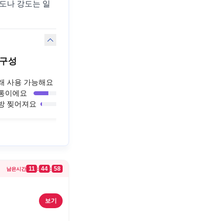
도나 강도는 일
구성
구강 세척력
래 사용 가능해요
상쾌하고 개운해요
63
%
7
통이에요
보통이에요
33
%
1
방 찢어져요
별로 개운하지 않아요
4
%
11
44
58
:
:
남은시간
보기