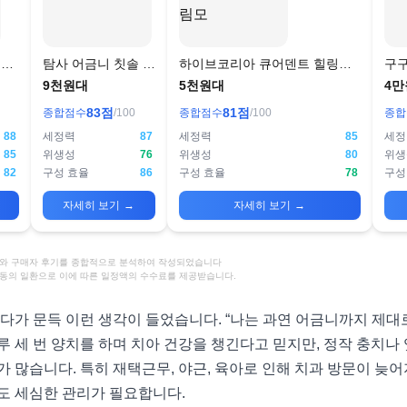
칫솔
탐사 어금니 칫솔 뾰
하이브코리아 큐어덴트 힐링케
구구
족형
어 어금니칫솔 슬림모
부드
9천원대
5천원대
4만
83
점
81
점
종합점수
/100
종합점수
/100
종합
88
세정력
87
세정력
85
세정
85
위생성
76
위생성
80
위생
82
구성 효율
86
구성 효율
78
구성
자세히 보기
→
자세히 보기
→
정보와 구매자 후기를 종합적으로 분석하여 작성되었습니다
활동의 일환으로 이에 따른 일정액의 수수료를 제공받습니다.
다가 문득 이런 생각이 들었습니다. “나는 과연 어금니까지 제대로
루 세 번 양치를 하며 치아 건강을 챙긴다고 믿지만, 정작 충치
 많습니다. 특히 재택근무, 야근, 육아로 인해 치과 방문이 늦어
도 세심한 관리가 필요합니다.