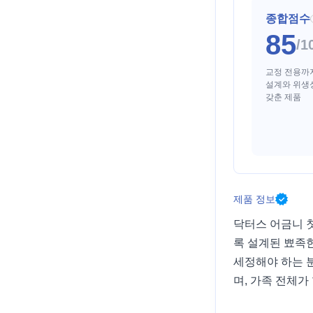
종합점수
85
/1
교정 전용까
설계와 위생
갖춘 제품
제품 정보
닥터스 어금니 
록 설계된 뾰족
세정해야 하는 
며, 가족 전체가