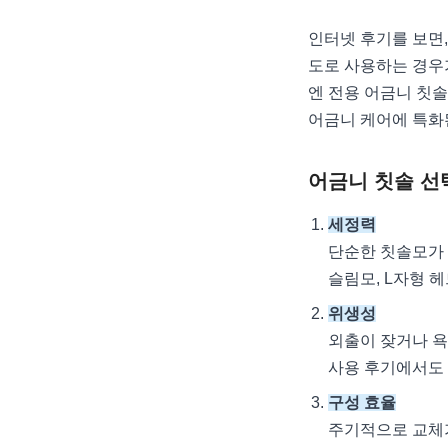
인터넷 후기를 보면
도로 사용하는 경우
엔 전용 어금니 칫솔
어금니 케어에 특화된
어금니 칫솔 선
세정력
단순한 칫솔모가
슬림모, L자형 
위생성
외출이 잦거나 
사용 후기에서도
구성 효율
주기적으로 교체가