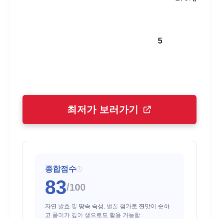
5
최저가 보러가기
종합점수
i
83
/100
자연 발효 및 땅속 숙성, 벌꿀 첨가로 짠맛이 순하
고 풍미가 깊어 생으로도 활용 가능함.