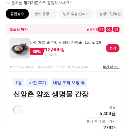
✨ 원하는
평가기준
으로 정렬해보세요!
종합점수
짠맛 균형도
발효 숙성 신뢰도
감칠맛/단백질 효율
오늘만 특가
07
51
58
:
:
남은시간
바이마르 솥뚜껑 세라믹 가마솥, 16cm, 1개
보기
12,900
원
86
%
99,000
원
특가 더보기
✱ 토스쇼핑 쉐어링크 활동의 일환으로 수수료를 제공받습니다.
1등
사진 후기
내일 도착 보장 🚀
신앙촌 양조 생명물 간장
가격
5,400
원
솔직 후기 보러가기
279
개