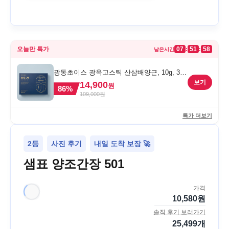
오늘만 특가
07
51
58
:
:
남은시간
광동초이스 광옥고스틱 산삼배양근, 10g, 30
포, 1개
보기
14,900
원
86
%
109,000
원
특가 더보기
2등
사진 후기
내일 도착 보장 🚀
샘표 양조간장 501
가격
10,580
원
솔직 후기 보러가기
25,499
개