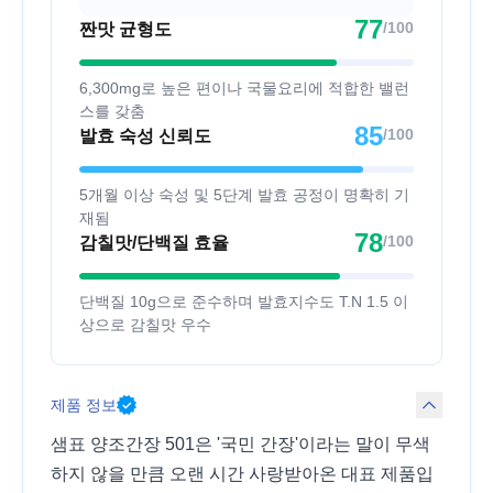
77
/100
짠맛 균형도
6,300mg로 높은 편이나 국물요리에 적합한 밸런
스를 갖춤
85
/100
발효 숙성 신뢰도
5개월 이상 숙성 및 5단계 발효 공정이 명확히 기
재됨
78
/100
감칠맛/단백질 효율
단백질 10g으로 준수하며 발효지수도 T.N 1.5 이
상으로 감칠맛 우수
제품 정보
샘표 양조간장 501은 '국민 간장'이라는 말이 무색
하지 않을 만큼 오랜 시간 사랑받아온 대표 제품입