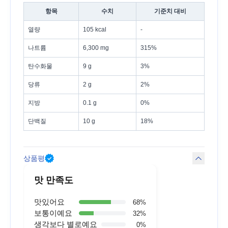
항목
수치
기준치 대비
열량
105 kcal
-
나트륨
6,300 mg
315%
탄수화물
9 g
3%
당류
2 g
2%
지방
0.1 g
0%
단백질
10 g
18%
상품평
맛 만족도
맛있어요
68
%
보통이예요
32
%
생각보다 별로예요
0
%