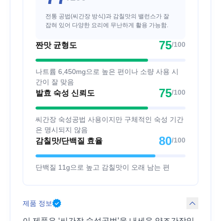
전통 공법(씨간장 방식)과 감칠맛의 밸런스가 잘
잡혀 있어 다양한 요리에 무난하게 활용 가능함.
75
/100
짠맛 균형도
나트륨 6,450mg으로 높은 편이나 소량 사용 시
간이 잘 맞음
75
/100
발효 숙성 신뢰도
씨간장 숙성공법 사용이지만 구체적인 숙성 기간
은 명시되지 않음
80
/100
감칠맛/단백질 효율
단백질 11g으로 높고 감칠맛이 오래 남는 편
제품 정보
이 제품은 ‘씨간장 숙성공법’을 내세운 양조간장입