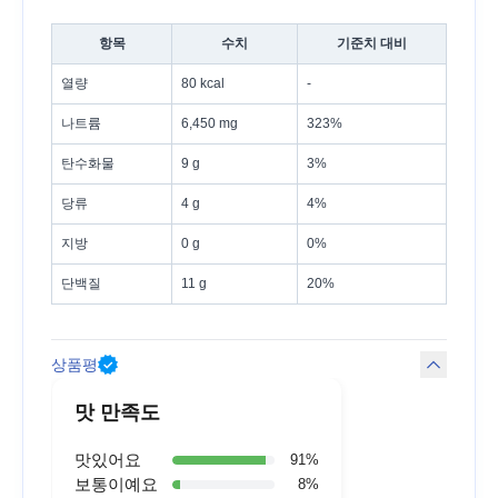
항목
수치
기준치 대비
열량
80 kcal
-
나트륨
6,450 mg
323%
탄수화물
9 g
3%
당류
4 g
4%
지방
0 g
0%
단백질
11 g
20%
상품평
맛 만족도
맛있어요
91
%
보통이예요
8
%