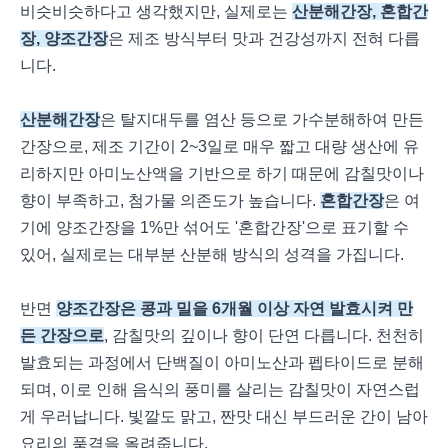
비슷비슷하다고 생각했지만, 실제로는
산분해간장, 혼합간
장, 양조간장
은 제조 방식부터 맛과 건강성까지 전혀 다릅
니다.
산분해간장
은 탈지대두를 염산 등으로 가수분해하여 만든
간장으로, 제조 기간이 2~3일로 매우 짧고 대량 생산에 유
리하지만 아미노산액을 기반으로 하기 때문에 감칠맛이나
향이 부족하고, 첨가물 의존도가 높습니다.
혼합간장
은 여
기에 양조간장을 1%만 섞어도 '혼합간장'으로 표기할 수
있어, 실제로는 대부분 산분해 방식의 성격을 가집니다.
반면
양조간장은 콩과 밀을 6개월 이상 자연 발효시켜 만
든 간장으로
, 감칠맛의 깊이나 향이 단연 다릅니다. 천천히
발효되는 과정에서 단백질이 아미노산과 펩타이드로 분해
되며, 이로 인해 음식의 풍미를 살리는 감칠맛이 자연스럽
게 우러납니다. 빛깔도 맑고, 짠맛 대신 부드러운 간이 남아
요리의 품격을 올려줍니다.