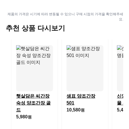
제품의 가격은 시기에 따라 변동될 수 있으니 구매 시점의 가격을 확인해주세
요.
추천 상품 다시보기
햇살담은 씨간장
샘표 양조간장
신앙촌
숙성 양조간장 골
501
물 간
드
10,580
5,400
원
5,980
원