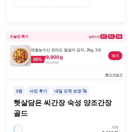
오늘만 특가
07
51
58
:
:
남은시간
제철농수산 전라도 얼갈이 김치, 2kg, 1개
보기
9,900
원
85
%
70,700
원
특가 더보기
3등
사진 후기
내일 도착 보장 🚀
햇살담은 씨간장 숙성 양조간장
골드
가격