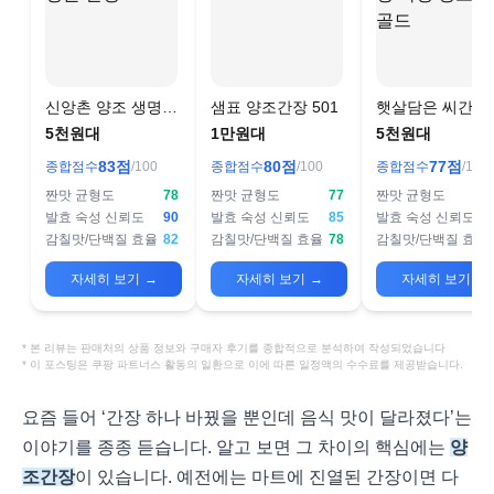
신앙촌 양조 생명물
샘표 양조간장 501
햇살담은 씨간장
간장
성 양조간장 골드
5천원대
1만원대
5천원대
83
점
80
점
77
점
종합점수
/100
종합점수
/100
종합점수
/100
짠맛 균형도
78
짠맛 균형도
77
짠맛 균형도
발효 숙성 신뢰도
90
발효 숙성 신뢰도
85
발효 숙성 신뢰도
감칠맛/단백질 효율
82
감칠맛/단백질 효율
78
감칠맛/단백질 효율
자세히 보기
→
자세히 보기
→
자세히 보기
→
* 본 리뷰는 판매처의 상품 정보와 구매자 후기를 종합적으로 분석하여 작성되었습니다
* 이 포스팅은 쿠팡 파트너스 활동의 일환으로 이에 따른 일정액의 수수료를 제공받습니다.
요즘 들어 ‘간장 하나 바꿨을 뿐인데 음식 맛이 달라졌다’는
이야기를 종종 듣습니다. 알고 보면 그 차이의 핵심에는
양
조간장
이 있습니다. 예전에는 마트에 진열된 간장이면 다