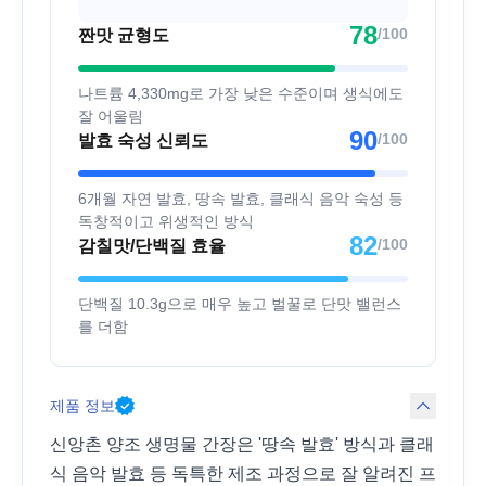
78
/100
짠맛 균형도
나트륨 4,330mg로 가장 낮은 수준이며 생식에도
잘 어울림
90
/100
발효 숙성 신뢰도
6개월 자연 발효, 땅속 발효, 클래식 음악 숙성 등
독창적이고 위생적인 방식
82
/100
감칠맛/단백질 효율
단백질 10.3g으로 매우 높고 벌꿀로 단맛 밸런스
를 더함
제품 정보
신앙촌 양조 생명물 간장은 '땅속 발효' 방식과 클래
식 음악 발효 등 독특한 제조 과정으로 잘 알려진 프