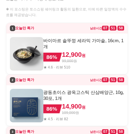
✱ 이 포스팅은 토스쇼핑 쉐어링크 활동의 일환으로, 이에 따른 일정액의 수수
료를 제공받습니다.
오늘만 특가
07
51
58
:
:
1
남은시간
바이마르 솥뚜껑 세라믹 가마솥, 16cm, 1
개
12,900
원
86
%
99,000
원
★
4.6
· 리뷰
510
오늘만 특가
07
51
58
:
:
2
남은시간
광동초이스 광옥고스틱 산삼배양근, 10g,
30포, 1개
14,900
원
86
%
109,000
원
★
4.5
· 리뷰
82
오늘만 특가
07
51
58
:
:
3
남은시간