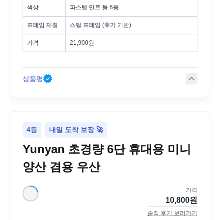
색상
파스텔 민트 등 6종
프레임 재질
스틸 프레임 (후기 기반)
가격
21,900원
상품평
4등
내일 도착 보장 🚀
Yunyan 초경량 6단 휴대용 미니
양산 겸용 우산
가격
10,800
원
솔직 후기 보러가기