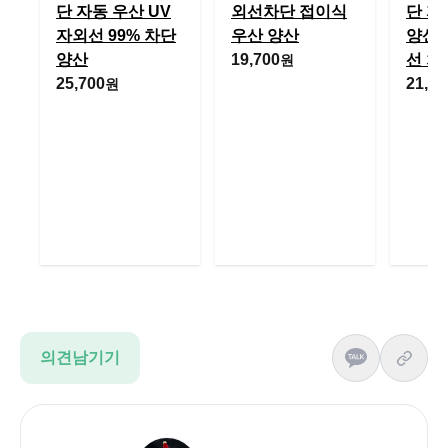
단 자동 우산 UV
외선차단 접이식
단 자
자외선 99% 차단
우산 양산
양산 
양산
19,700
선 차
원
25,700
21,90
원
의견남기기