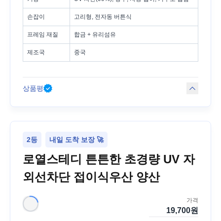
손잡이
고리형, 전자동 버튼식
프레임 재질
합금 + 유리섬유
제조국
중국
상품평
2등
내일 도착 보장 🚀
로열스테디 튼튼한 초경량 UV 자
외선차단 접이식우산 양산
가격
19,700
원