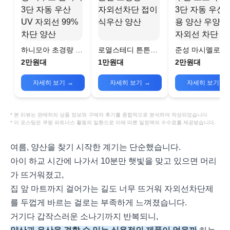
하니모아 초경량 거
로열스테디 튼튼한
준성 마시멜로 
꾸로 원터치 3단 자
초경량 UV 자외선
오토락 암막 3단
2만원대
1만원대
2만원대
동 우산 UV 자외선
차단 접이식우산 양
동 우산 겸용 양
99% 차단 양산
산
우양산 자외선 
자세히 보기
→
자세히 보기
→
자세히 보기
→
* 본 리뷰는 판매처의 상품 정보와 구매자 후기를 종합적으로 분석하여 작성되었습니다
* 이 포스팅은 쿠팡 파트너스 활동의 일환으로 이에 따른 일정액의 수수료를 제공받습니다.
여름, 양산을 찾기 시작한 계기는 단순했습니다.
아이 하교 시간에 나가서 10분만 햇빛을 맞고 있으면 머리
가 뜨거워졌고,
집 앞 마트까지 걸어가는 길도 너무 뜨거워 자외선차단제
를 두껍게 바르는 걸로는 부족하게 느껴졌습니다.
거기다 갑작스러운 소나기까지 반복되니,