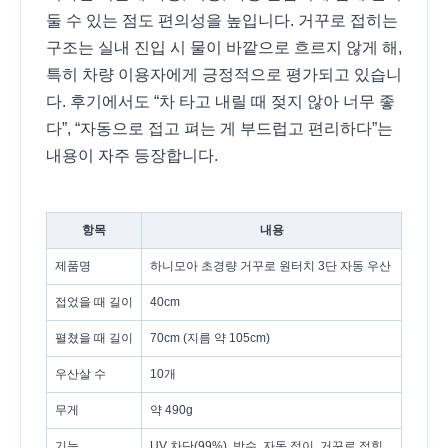
둘 수 있는 점도 편의성을 높입니다. 거꾸로 접히는
구조는 실내 진입 시 물이 바깥으로 흐르지 않게 해,
특히 차량 이용자에게 긍정적으로 평가되고 있습니
다. 후기에서도 “차 타고 내릴 때 젖지 않아 너무 좋
다”, “자동으로 접고 펴는 게 부드럽고 편리하다”는
내용이 자주 등장합니다.
항목
내용
제품명
하니모아 초경량 거꾸로 원터치 3단 자동 우산
접었을 때 길이
40cm
펼쳤을 때 길이
70cm (지름 약 105cm)
우산살 수
10개
무게
약 490g
기능
UV 차단(99%), 방수, 자동 접이, 거꾸로 접힘