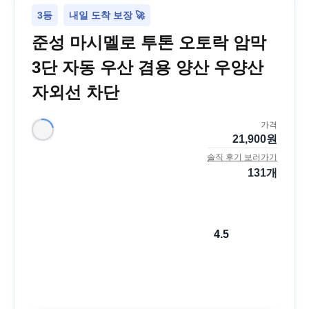
3등
내일 도착 보장 🚀
준성 마시멜로 투톤 오토락 암막
3단 자동 우산 겸용 양산 우양산
자외선 차단
가격
21,900
원
솔직 후기 보러가기
131
개
4.5