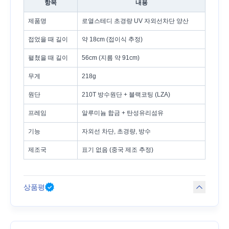
항목
내용
제품명
로열스테디 초경량 UV 자외선차단 양산
접었을 때 길이
약 18cm (접이식 추정)
펼쳤을 때 길이
56cm (지름 약 91cm)
무게
218g
원단
210T 방수원단 + 블랙코팅 (LZA)
프레임
알루미늄 합금 + 탄성유리섬유
기능
자외선 차단, 초경량, 방수
제조국
표기 없음 (중국 제조 추정)
상품평