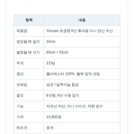
항목
내용
제품명
Yunyan 초경량 6단 휴대용 미니 양산 우산
접었을 때 길이
16cm
펼쳤을 때 크기
85cm × 55cm
무게
215g
원단
폴리에스터 100%, 블랙 암막 코팅
프레임
섬유 / 알루미늄 합금
골조
6각형, 6단 수동 접이
기능
자외선 차단, 미니 사이즈, 약한 방수
가격
10,800원
제조국
중국