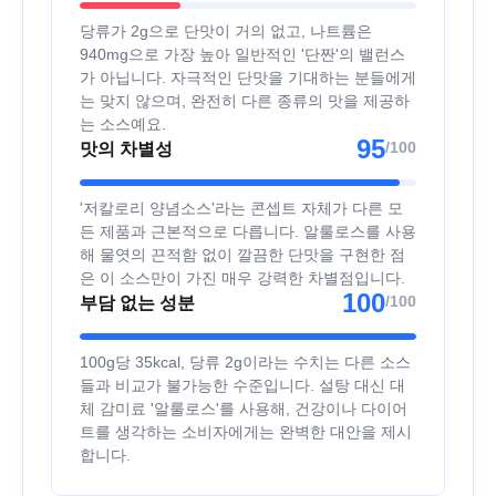
당류가 2g으로 단맛이 거의 없고, 나트륨은
940mg으로 가장 높아 일반적인 '단짠'의 밸런스
가 아닙니다. 자극적인 단맛을 기대하는 분들에게
는 맞지 않으며, 완전히 다른 종류의 맛을 제공하
는 소스예요.
95
/100
맛의 차별성
'저칼로리 양념소스'라는 콘셉트 자체가 다른 모
든 제품과 근본적으로 다릅니다. 알룰로스를 사용
해 물엿의 끈적함 없이 깔끔한 단맛을 구현한 점
은 이 소스만이 가진 매우 강력한 차별점입니다.
100
/100
부담 없는 성분
100g당 35kcal, 당류 2g이라는 수치는 다른 소스
들과 비교가 불가능한 수준입니다. 설탕 대신 대
체 감미료 '알룰로스'를 사용해, 건강이나 다이어
트를 생각하는 소비자에게는 완벽한 대안을 제시
합니다.