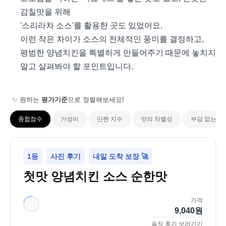
감칠맛을 위해
'스리라차 소스'를 활용한 곳도 있었어요.
이런 작은 차이가 소스의 전체적인 풍미를 결정하고,
평범한 양념치킨을 특별하게 만들어주기 때문에 놓치지
말고 살펴봐야 할 포인트입니다.
✨ 원하는
평가기준
으로 정렬해보세요!
종합점수
가성비
단짠 지수
맛의 차별성
부담 없는 성
1등
사진 후기
내일 도착 보장 🚀
첫맛 양념치킨 소스 순한맛
가격
9,040
원
솔직 후기 보러가기