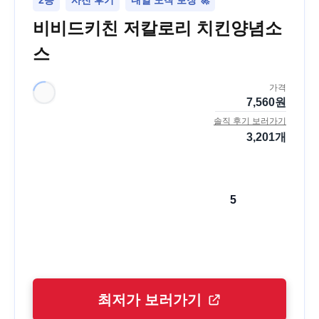
2등
사진 후기
내일 도착 보장 🚀
비비드키친 저칼로리 치킨양념소
스
가격
7,560
원
솔직 후기 보러가기
3,201
개
5
최저가 보러가기