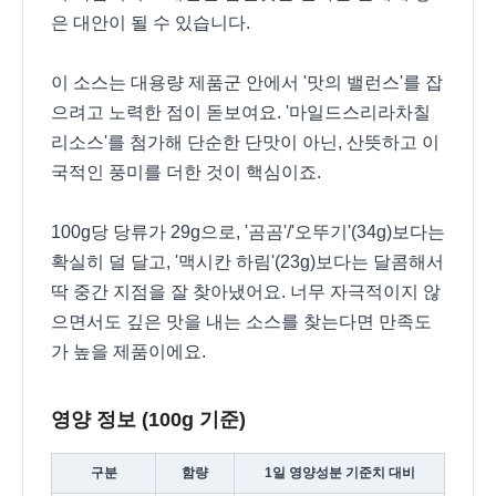
은 대안이 될 수 있습니다.
이 소스는 대용량 제품군 안에서 '맛의 밸런스'를 잡
으려고 노력한 점이 돋보여요. '마일드스리라차칠
리소스'를 첨가해 단순한 단맛이 아닌, 산뜻하고 이
국적인 풍미를 더한 것이 핵심이죠.
100g당 당류가 29g으로, '곰곰'/'오뚜기'(34g)보다는
확실히 덜 달고, '맥시칸 하림'(23g)보다는 달콤해서
딱 중간 지점을 잘 찾아냈어요. 너무 자극적이지 않
으면서도 깊은 맛을 내는 소스를 찾는다면 만족도
가 높을 제품이에요.
영양 정보 (100g 기준)
구분
함량
1일 영양성분 기준치 대비