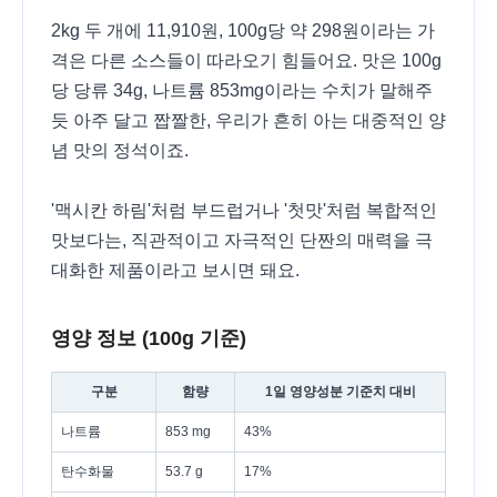
2kg 두 개에 11,910원, 100g당 약 298원이라는 가
격은 다른 소스들이 따라오기 힘들어요. 맛은 100g
당 당류 34g, 나트륨 853mg이라는 수치가 말해주
듯 아주 달고 짭짤한, 우리가 흔히 아는 대중적인 양
념 맛의 정석이죠.
'맥시칸 하림'처럼 부드럽거나 '첫맛'처럼 복합적인
맛보다는, 직관적이고 자극적인 단짠의 매력을 극
대화한 제품이라고 보시면 돼요.
영양 정보 (100g 기준)
구분
함량
1일 영양성분 기준치 대비
나트륨
853 mg
43%
탄수화물
53.7 g
17%