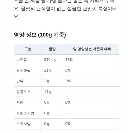
오늘 본 제품 중 가장 높다는 점은 꼭 기억해 주세
요. 물엿의 끈적함이 없는 깔끔한 단맛이 특징이에
요.
영양 정보 (100g 기준)
구분
함량
1일 영양성분 기준치 대비
나트륨
940 mg
47%
탄수화물
21 g
6%
당류
2 g
2%
알룰로스
14 g
-
지방
0 g
0%
트랜스지방
0 g
-
포화지방
0 g
0%