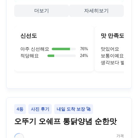
더보기
자세히보기
신선도
맛 만족도
아주 신선해요
맛있어요
76
%
적당해요
보통이예요
24
%
생각보다 별로예
4등
사진 후기
내일 도착 보장 🚀
오뚜기 오쉐프 통닭양념 순한맛
가격