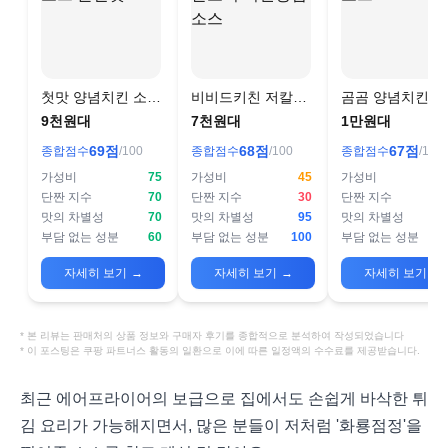
첫맛 양념치킨 소스
비비드키친 저칼로
곰곰 양념치킨 
순한맛
리 치킨양념소스
9천원대
7천원대
1만원대
69
점
68
점
67
점
종합점수
/100
종합점수
/100
종합점수
/100
가성비
75
가성비
45
가성비
1
단짠 지수
70
단짠 지수
30
단짠 지수
맛의 차별성
70
맛의 차별성
95
맛의 차별성
부담 없는 성분
60
부담 없는 성분
100
부담 없는 성분
자세히 보기
→
자세히 보기
→
자세히 보기
→
* 본 리뷰는 판매처의 상품 정보와 구매자 후기를 종합적으로 분석하여 작성되었습니다
* 이 포스팅은 쿠팡 파트너스 활동의 일환으로 이에 따른 일정액의 수수료를 제공받습니다.
최근 에어프라이어의 보급으로 집에서도 손쉽게 바삭한 튀
김 요리가 가능해지면서, 많은 분들이 저처럼 '화룡점정'을