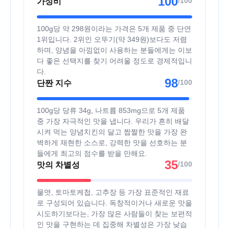
100
/100
가성비
100g당 약 298원이라는 가격은 5개 제품 중 단연
1위입니다. 2위인 오뚜기(약 349원)보다도 저렴
하며, 양념을 아낌없이 사용하는 분들에게는 이보
다 좋은 선택지를 찾기 어려울 정도로 경제적입니
다.
98
/100
단짠 지수
100g당 당류 34g, 나트륨 853mg으로 5개 제품
중 가장 자극적인 맛을 냅니다. 우리가 흔히 배달
시켜 먹는 양념치킨의 달고 짭짤한 맛을 가장 완
벽하게 재현한 소스로, 강력한 맛을 선호하는 분
들에게 최고의 점수를 받을 만해요.
35
/100
맛의 차별성
물엿, 토마토케첩, 고추장 등 가장 표준적인 재료
로 구성되어 있습니다. 독창적이거나 새로운 맛을
시도하기보다는, 가장 많은 사람들이 찾는 보편적
인 맛을 구현하는 데 집중해 차별성은 가장 낮습