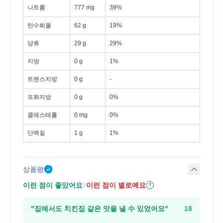
나트륨
777 mg
39%
탄수화물
62 g
19%
당류
29 g
29%
지방
0 g
1%
트랜스지방
0 g
-
포화지방
0 g
0%
콜레스테롤
0 mg
0%
단백질
1 g
1%
상품평
이런 점이 좋았어요
이런 점이 별로예요
/
?
"
집에서도 치킨집 같은 맛을 낼 수 있었어요
"
18