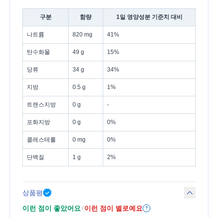
구분
함량
1일 영양성분 기준치 대비
나트륨
820 mg
41%
탄수화물
49 g
15%
당류
34 g
34%
지방
0.5 g
1%
트랜스지방
0 g
-
포화지방
0 g
0%
콜레스테롤
0 mg
0%
단백질
1 g
2%
상품평
이런 점이 좋았어요
이런 점이 별로예요
/
?