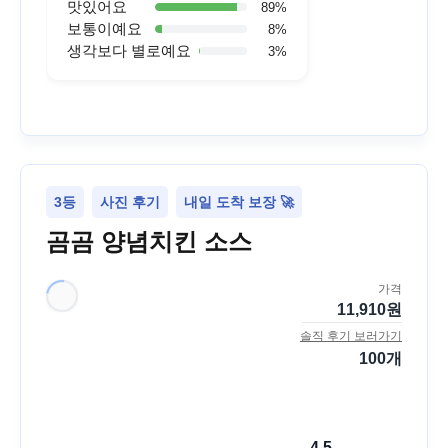
맛있어요
89
%
보통이예요
8
%
생각보다 별로예요
3
%
3등
사진 후기
내일 도착 보장 🚀
곰곰 양념치킨 소스
가격
11,910
원
솔직 후기 보러가기
100
개
4.5