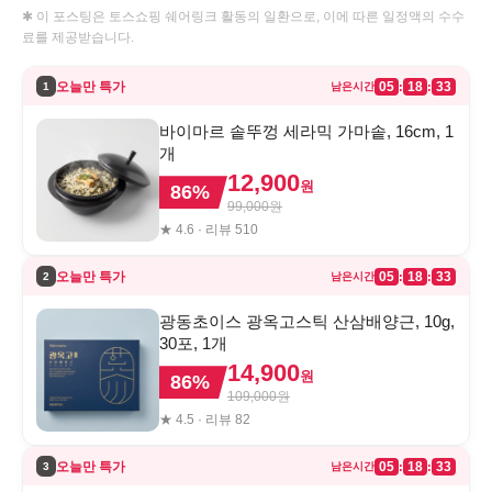
✱ 이 포스팅은 토스쇼핑 쉐어링크 활동의 일환으로, 이에 따른 일정액의 수수
료를 제공받습니다.
오늘만 특가
05
18
33
:
:
1
남은시간
바이마르 솥뚜껑 세라믹 가마솥, 16cm, 1
개
12,900
원
86
%
99,000
원
★
4.6
· 리뷰
510
오늘만 특가
05
18
33
:
:
2
남은시간
광동초이스 광옥고스틱 산삼배양근, 10g,
30포, 1개
14,900
원
86
%
109,000
원
★
4.5
· 리뷰
82
오늘만 특가
05
18
33
:
:
3
남은시간