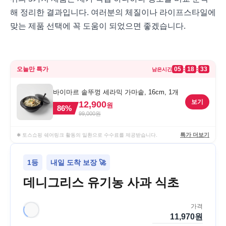
해 정리한 결과입니다. 여러분의 체질이나 라이프스타일에
맞는 제품 선택에 꼭 도움이 되었으면 좋겠습니다.
오늘만 특가
05
18
33
:
:
남은시간
바이마르 솥뚜껑 세라믹 가마솥, 16cm, 1개
보기
12,900
원
86
%
99,000
원
특가 더보기
✱ 토스쇼핑 쉐어링크 활동의 일환으로 수수료를 제공받습니다.
1등
내일 도착 보장 🚀
데니그리스 유기농 사과 식초
가격
11,970
원