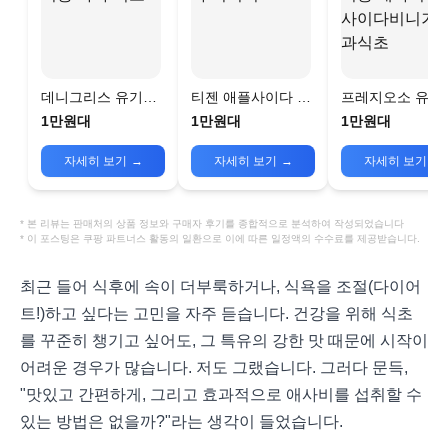
데니그리스 유기농
티젠 애플사이다 비
프레지오소 유기
사과 식초
니거
애사비 애플사이
1만원대
1만원대
1만원대
비니거 사과식초
자세히 보기
→
자세히 보기
→
자세히 보기
→
* 본 리뷰는 판매처의 상품 정보와 구매자 후기를 종합적으로 분석하여 작성되었습니다
* 이 포스팅은 쿠팡 파트너스 활동의 일환으로 이에 따른 일정액의 수수료를 제공받습니다.
최근 들어 식후에 속이 더부룩하거나, 식욕을 조절(다이어
트!)하고 싶다는 고민을 자주 듣습니다. 건강을 위해 식초
를 꾸준히 챙기고 싶어도, 그 특유의 강한 맛 때문에 시작이
어려운 경우가 많습니다. 저도 그랬습니다. 그러다 문득,
"맛있고 간편하게, 그리고 효과적으로 애사비를 섭취할 수
있는 방법은 없을까?"라는 생각이 들었습니다.