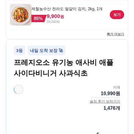
제철농수산 전라도 얼갈이 김치, 2kg, 1개
보기
9,900
원
85
%
70,700
원
특가 더보기
3등
내일 도착 보장 🚀
프레지오소 유기농 애사비 애플
사이다비니거 사과식초
가격
10,990
원
솔직 후기 보러가기
1,476
개