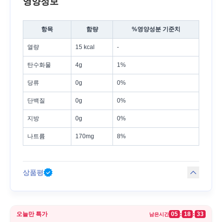
영양정보
항목
함량
%영양성분 기준치
열량
15 kcal
-
탄수화물
4g
1%
당류
0g
0%
단백질
0g
0%
지방
0g
0%
나트륨
170mg
8%
상품평
오늘만 특가
05
18
33
:
:
남은시간