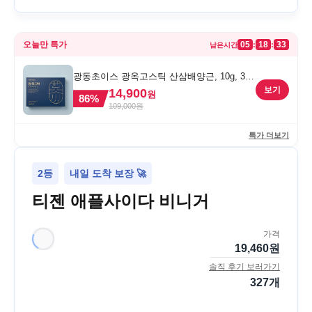
오늘만 특가
05
18
33
:
:
남은시간
광동초이스 광옥고스틱 산삼배양근, 10g, 30
포, 1개
보기
14,900
원
86
%
109,000
원
특가 더보기
2등
내일 도착 보장 🚀
티젠 애플사이다 비니거
가격
19,460
원
솔직 후기 보러가기
327
개