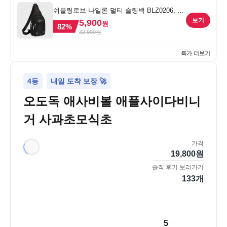
쉬블링로브 나일론 멀티 슬링백 BLZ0206, 블
랙, FREE
보기
5,900
원
82
%
32,900
원
특가 더보기
4등
내일 도착 보장 🚀
오도독 애사비볼 애플사이다비니
거 사과초모식초
가격
19,800
원
솔직 후기 보러가기
133
개
5