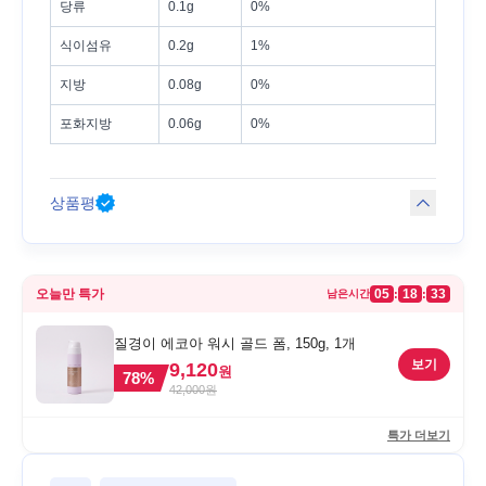
당류
0.1g
0%
식이섬유
0.2g
1%
지방
0.08g
0%
포화지방
0.06g
0%
상품평
오늘만 특가
05
18
33
:
:
남은시간
질경이 에코아 워시 골드 폼, 150g, 1개
보기
9,120
원
78
%
42,000
원
특가 더보기