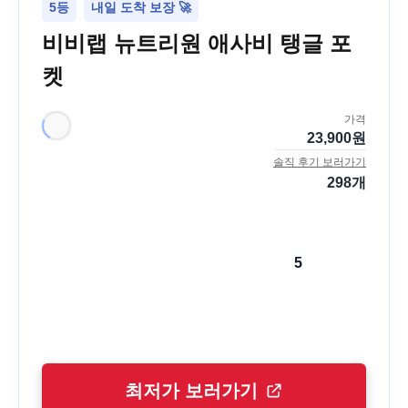
5등
내일 도착 보장 🚀
비비랩 뉴트리원 애사비 탱글 포
켓
가격
23,900
원
솔직 후기 보러가기
298
개
5
최저가 보러가기