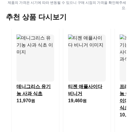
제품의 가격은 시기에 따라 변동될 수 있으니 구매 시점의 가격을 확인해주세
요.
추천 상품 다시보기
데니그리스 유기
티젠 애플사이다
프레
농 사과 식초
비니거
농 애
11,970
19,460
이다
원
원
식초
10,99