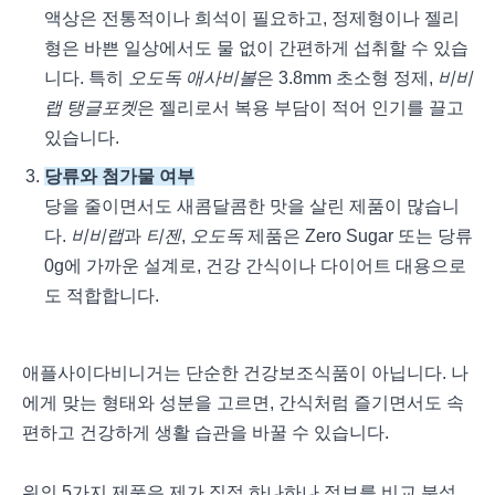
액상은 전통적이나 희석이 필요하고, 정제형이나 젤리
형은 바쁜 일상에서도 물 없이 간편하게 섭취할 수 있습
니다. 특히
오도독 애사비볼
은 3.8mm 초소형 정제,
비비
랩 탱글포켓
은 젤리로서 복용 부담이 적어 인기를 끌고
있습니다.
당류와 첨가물 여부
당을 줄이면서도 새콤달콤한 맛을 살린 제품이 많습니
다.
비비랩
과
티젠
,
오도독
제품은 Zero Sugar 또는 당류
0g에 가까운 설계로, 건강 간식이나 다이어트 대용으로
도 적합합니다.
애플사이다비니거는 단순한 건강보조식품이 아닙니다. 나
에게 맞는 형태와 성분을 고르면, 간식처럼 즐기면서도 속
편하고 건강하게 생활 습관을 바꿀 수 있습니다.
위의 5가지 제품은 제가 직접 하나하나 정보를 비교 분석