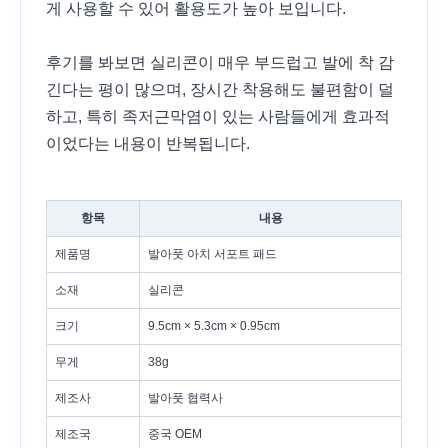
게 사용할 수 있어 활용도가 높아 보입니다.
후기를 봐보면 실리콘이 매우 부드럽고 발에 착 감
긴다는 평이 많으며, 장시간 착용해도 불편함이 덜
하고, 특히 족저근막염이 있는 사람들에게 효과적
이었다는 내용이 반복됩니다.
항목
내용
제품명
발아풋 아치 서포트 패드
소재
실리콘
크기
9.5cm × 5.3cm × 0.95cm
무게
38g
제조사
발아풋 협력사
제조국
중국 OEM