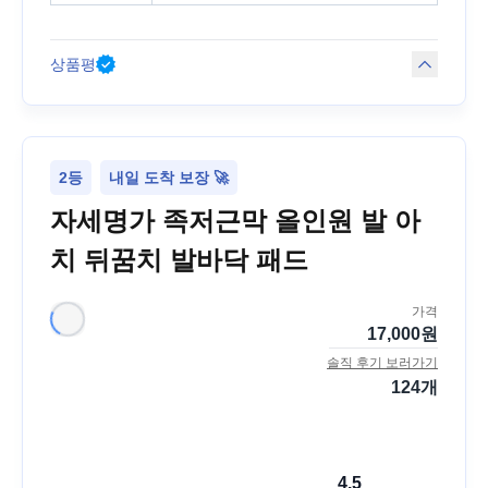
상품평
2등
내일 도착 보장 🚀
자세명가 족저근막 올인원 발 아
치 뒤꿈치 발바닥 패드
가격
17,000
원
솔직 후기 보러가기
124
개
4.5