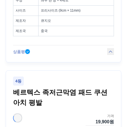
구성
좌우 한 쌍 × 4세트
사이즈
프리사이즈 (9cm × 11mm)
제조자
큐지오
제조국
중국
상품평
4등
베르텍스 족저근막염 패드 쿠션
아치 평발
가격
19,900
원