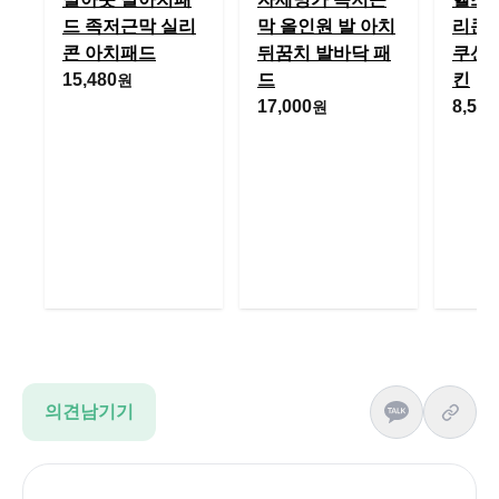
드 족저근막 실리
막 올인원 발 아치
리콘 
콘 아치패드
뒤꿈치 발바닥 패
쿠션패
15,480
드
킨
원
17,000
8,530
원
의견남기기