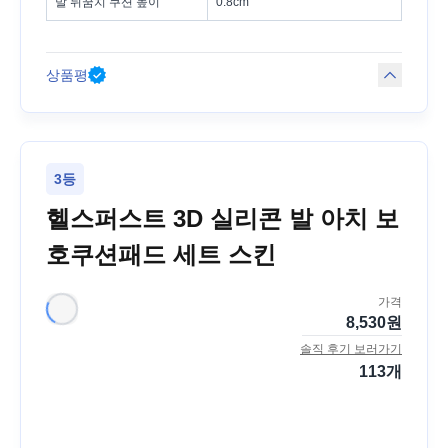
발 뒤꿈치 쿠션 높이
0.8cm
상품평
3등
헬스퍼스트 3D 실리콘 발 아치 보
호쿠션패드 세트 스킨
가격
8,530
원
솔직 후기 보러가기
113
개