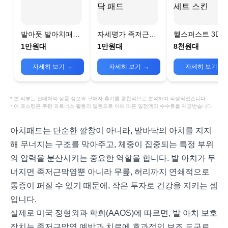
발아풋 발아치패드
자세명가 족저근막
헬스퍼스트 3D 
족저근막 실리콘 아
올인원 발 아치 뒤꿈
콘 발 아치 보호
1만원대
1만원대
8천원대
치패드
치 발바닥 패드
패드 세트 스킨
자세히 보기
→
자세히 보기
→
자세히 보기
→
* 본 리뷰는 판매처의 상품 정보와 구매자 후기를 종합적으로 분석하여 작성되었습니다
* 이 포스팅은 쿠팡 파트너스 활동의 일환으로 이에 따른 일정액의 수수료를 제공받습니다.
아치패드는 단순한 깔창이 아니라, 발바닥의 아치를 지지
해 무너지는 구조를 막아주고, 체중이 집중되는 특정 부위
의 압력을 분산시키는 중요한 역할을 합니다. 발 아치가 무
너지면 족저근막염뿐 아니라 무릎, 허리까지 연쇄적으로
통증이 퍼질 수 있기 때문에, 작은 투자로 건강을 지키는 셈
입니다.
실제로 미국 정형외과 학회(AAOS)에 따르면, 발 아치 보호
장치는 족저근막염 예방과 치료에 효과적인 보조 도구로