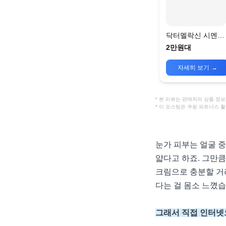
닥터멜락신 시멘리
트 칼슘 볼륨 아이
2만원대
치 60매
자세히 보기
→
* 본 리뷰는 판매처의 상품 
* 이 포스팅은 쿠팡 파트너스 
눈가 피부는 얼굴 중
얇다고 하죠. 그만큼
크림으로 충분할 거
다는 걸 몸소 느꼈
그래서 직접 인터넷