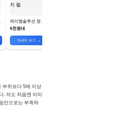
라
제이엠솔루션 청광
마린 진주딥 모이스
6천원대
처 아이패치 펄
자세히 보기
→
 부위보다 5배 이상
다. 저도 처음엔 아이
크림만으로는 부족하