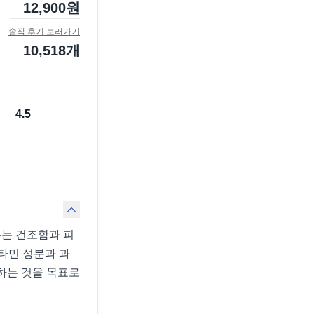
12,900
원
솔직 후기 보러가기
10,518
개
4.5
는 건조함과 피
타민 성분과 과
하는 것을 목표로