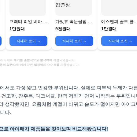
프레티 리얼 비타 하
다있뷰 속눈썹펌 핑
에스엔피 골드 콜
패
이드로겔 아이패치
크 아이패치(1쌍)
겐 아이 패치
1만원대
9천원대
1만원대
100개 속눈썹연장
자세히 보기
→
자세히 보기
→
자세히 보기
→
정보와 구매자 후기를 종합적으로 분석하여 작성되었습니다
활동의 일환으로 이에 따른 일정액의 수수료를 제공받습니다.
에서도 가장 얇고 민감한 부위입니다. 실제로 피부의 두께가 다른
 건조함, 잔주름, 다크서클, 탄력 저하가 먼저 시작되는 부위입니
라 생각했지만, 요즘처럼 계절이 바뀌고 습도가 떨어지면 아이
습니다.
으로 아이패치 제품들을 찾아보며 비교해봤습니다!