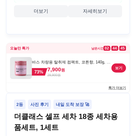
더보기
자세히보기
오늘만 특가
02
44
45
:
:
남은시간
바스 차량용 탈취제 컴팩트, 코튼향, 140g, 1
개
보기
7,900
원
73
%
29,900
원
특가 더보기
2등
사진 후기
내일 도착 보장 🚀
더클래스 셀프 세차 18종 세차용
품세트, 1세트