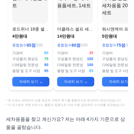
로드위너 18종 셀프
더클래스 셀프 세차
워시앤케어 프리
세차용품세트
18종 세차용품세트,
엄 간편 셀프 세
4만원대
14만원대
5만원대
1세트
품 20종 세트
85
점
80
점
75
점
종합점수
/100
종합점수
/100
종합점수
/100
가성비
80
가성비
35
가성비
구성품의 완성도
75
구성품의 완성도
100
구성품의 완성도
디테일링 전문성
90
디테일링 전문성
100
디테일링 전문성
용량 및 도구 사양
95
용량 및 도구 사양
85
용량 및 도구 사양
자세히 보기
→
자세히 보기
→
자세히 보기
→
* 본 리뷰는 판매처의 상품 정보와 구매자 후기를 종합적으로 분석하여 작성되었습니다
* 이 포스팅은 쿠팡 파트너스 활동의 일환으로 이에 따른 일정액의 수수료를 제공받습니다.
세차용품을 찾고 계신가요? 저는 아래 4가지 기준으로 상
품을 골랐습니다.