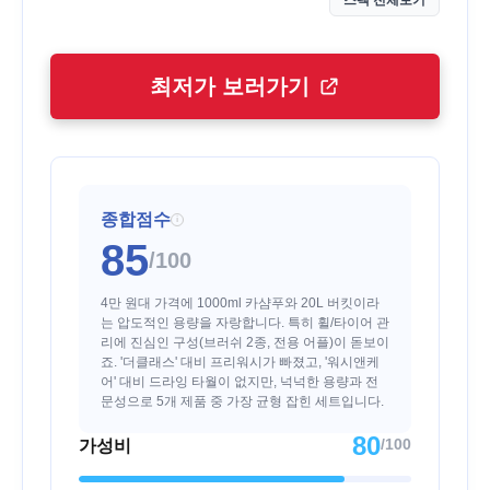
스펙 전체보기
최저가 보러가기
종합점수
i
85
/100
4만 원대 가격에 1000ml 카샴푸와 20L 버킷이라
는 압도적인 용량을 자랑합니다. 특히 휠/타이어 관
리에 진심인 구성(브러쉬 2종, 전용 어플)이 돋보이
죠. '더클래스' 대비 프리워시가 빠졌고, '워시앤케
어' 대비 드라잉 타월이 없지만, 넉넉한 용량과 전
문성으로 5개 제품 중 가장 균형 잡힌 세트입니다.
80
/100
가성비