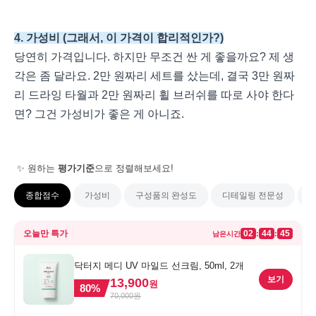
4. 가성비 (그래서, 이 가격이 합리적인가?)
당연히 가격입니다. 하지만 무조건 싼 게 좋을까요? 제 생
각은 좀 달라요. 2만 원짜리 세트를 샀는데, 결국 3만 원짜
리 드라잉 타월과 2만 원짜리 휠 브러쉬를 따로 사야 한다
면? 그건 가성비가 좋은 게 아니죠.
✨ 원하는
평가기준
으로 정렬해보세요!
종합점수
가성비
구성품의 완성도
디테일링 전문성
용
오늘만 특가
02
44
45
:
:
남은시간
닥터지 메디 UV 마일드 선크림, 50ml, 2개
보기
13,900
원
80
%
70,000
원