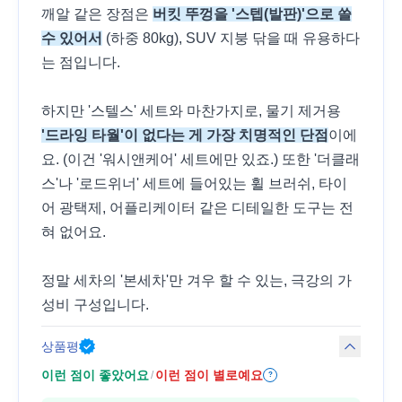
깨알 같은 장점은
버킷 뚜껑을 '스텝(발판)'으로 쓸
수 있어서
(하중 80kg), SUV 지붕 닦을 때 유용하다
는 점입니다.
하지만 '스텔스' 세트와 마찬가지로, 물기 제거용
'드라잉 타월'이 없다는 게 가장 치명적인 단점
이에
요. (이건 '워시앤케어' 세트에만 있죠.) 또한 '더클래
스'나 '로드위너' 세트에 들어있는 휠 브러쉬, 타이
어 광택제, 어플리케이터 같은 디테일한 도구는 전
혀 없어요.
정말 세차의 '본세차'만 겨우 할 수 있는, 극강의 가
성비 구성입니다.
상품평
이런 점이 좋았어요
이런 점이 별로예요
/
?