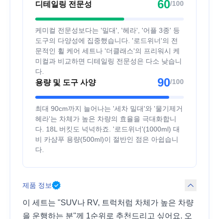
60
/100
디테일링 전문성
케미컬 전문성보다는 '밀대', '헤라', '어플 3종' 등
도구의 다양성에 집중했습니다. '로드위너'의 전
문적인 휠 케어 세트나 '더클래스'의 프리워시 케
미컬과 비교하면 디테일링 전문성은 다소 낮습니
다.
90
/100
용량 및 도구 사양
최대 90cm까지 늘어나는 '세차 밀대'와 '물기제거
헤라'는 차체가 높은 차량의 효율을 극대화합니
다. 18L 버킷도 넉넉하죠. '로드위너'(1000ml) 대
비 카샴푸 용량(500ml)이 절반인 점은 아쉽습니
다.
제품 정보
이 세트는 "SUV나 RV, 트럭처럼 차체가 높은 차량
을 운행하는 분"께 1순위로 추천드리고 싶어요. 오