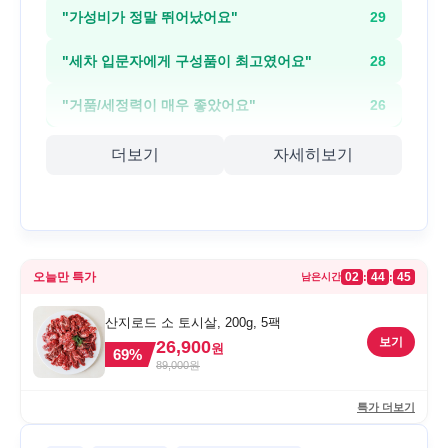
"
가성비가 정말 뛰어났어요
"
29
"
세차 입문자에게 구성품이 최고였어요
"
28
"
거품/세정력이 매우 좋았어요
"
26
더보기
자세히보기
오늘만 특가
02
44
45
:
:
남은시간
산지로드 소 토시살, 200g, 5팩
보기
26,900
원
69
%
89,000
원
특가 더보기