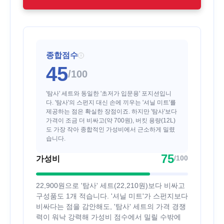
종합점수
i
45
/100
'탐사' 세트와 동일한 '초저가 입문용' 포지션입니
다. '탐사'의 스펀지 대신 손에 끼우는 '셔닐 미트'를
제공하는 점은 확실한 장점이죠. 하지만 '탐사'보다
가격이 조금 더 비싸고(약 700원), 버킷 용량(12L)
도 가장 작아 종합적인 가성비에서 근소하게 밀렸
습니다.
75
/100
가성비
22,900원으로 '탐사' 세트(22,210원)보다 비싸고
구성품도 1개 적습니다. '셔닐 미트'가 스펀지보다
비싸다는 점을 감안해도, '탐사' 세트의 가격 경쟁
력이 워낙 강력해 가성비 점수에서 밀릴 수밖에