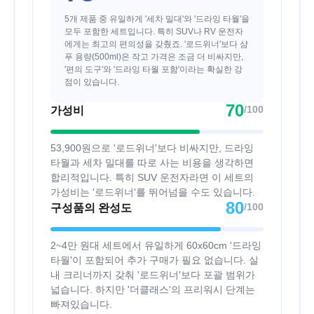
5개 제품 중 유일하게 '세차 밀대'와 '드라잉 타월'을
모두 포함한 세트입니다. 특히 SUV나 RV 운전자
에게는 최고의 편의성을 갖췄죠. '로드위너'보다 샴
푸 용량(500ml)은 작고 가격은 조금 더 비싸지만,
'편의 도구'와 '드라잉 타월 포함'이라는 확실한 강
점이 있습니다.
70
/100
가성비
53,900원으로 '로드위너'보다 비싸지만, 드라잉
타월과 세차 밀대를 따로 사는 비용을 생각하면
합리적입니다. 특히 SUV 운전자라면 이 세트의
가성비는 '로드위너'를 뛰어넘을 수도 있습니다.
80
/100
구성품의 완성도
2~4만 원대 세트에서 유일하게 60x60cm '드라잉
타월'이 포함되어 추가 구매가 필요 없습니다. 실
내 크리너까지 갖춰 '로드위너'보다 포괄 범위가
넓습니다. 하지만 '더클래스'의 프리워시 단계는
빠져있습니다.