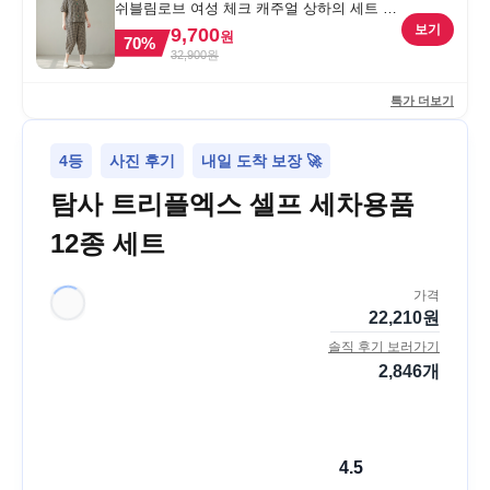
쉬블림로브 여성 체크 캐주얼 상하의 세트 안
드리 GW1780, FREE, 1세트
보기
9,700
원
70
%
32,900
원
특가 더보기
4등
사진 후기
내일 도착 보장 🚀
탐사 트리플엑스 셀프 세차용품
12종 세트
가격
22,210
원
솔직 후기 보러가기
2,846
개
4.5