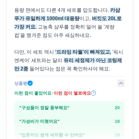
용량 면에서도 다른 4개 세트를 압도합니다.
카샴
푸가 유일하게 1000ml 대용량
이고,
버킷도 20L로
가장 커요.
고농축 샴푸를 정확히 덜어 쓸 '계량
컵'을 챙겨준 점도 아주 세심하네요.
다만, 이 세트 역시
'드라잉 타월'이 빠져있고,
'워시
앤케어' 세트와는 달리
유리 세정제가 아닌 코팅제
만 2종
들어있다는 점은 꼭 확인하셔야 해요.
상품평
이런 점이 좋았어요
이런 점이 별로예요
/
?
"
구성품이 정말 풍부해요
"
20
"
가성비가 미쳤어요
"
18
"
입문자도 쉽게 세차할 수 있어요
"
15