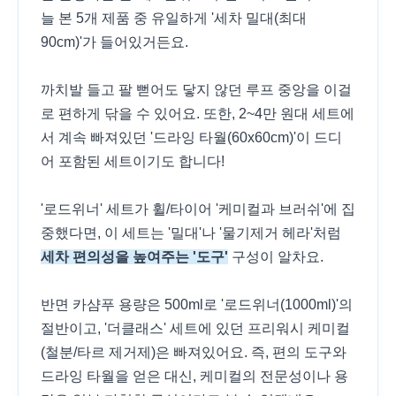
늘 본 5개 제품 중 유일하게 '세차 밀대(최대
90cm)'가 들어있거든요.
까치발 들고 팔 뻗어도 닿지 않던 루프 중앙을 이걸
로 편하게 닦을 수 있어요. 또한, 2~4만 원대 세트에
서 계속 빠져있던 '드라잉 타월(60x60cm)'이 드디
어 포함된 세트이기도 합니다!
'로드위너' 세트가 휠/타이어 '케미컬과 브러쉬'에 집
중했다면, 이 세트는 '밀대'나 '물기제거 헤라'처럼
세차 편의성을 높여주는 '도구'
구성이 알차요.
반면 카샴푸 용량은 500ml로 '로드위너(1000ml)'의
절반이고, '더클래스' 세트에 있던 프리워시 케미컬
(철분/타르 제거제)은 빠져있어요. 즉, 편의 도구와
드라잉 타월을 얻은 대신, 케미컬의 전문성이나 용