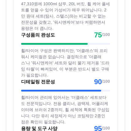
47,310원에 1000ml 샴푸, 20L 버킷, 휠 케어 풀세
트를 얻을 수 있어 가성비가 매우 뛰어납니다. 2
만 원대 세트(탐사, 스텔스)와는 비교할 수 없는
전문성을 갖췄고, '워시앤케어'보다 저렴하면서
용량은 더 큽니다.
75
/100
구성품의 완성도
휠/타이어 구성은 완벽하지만, '더클래스'의 프리
워시 케미컬은 없습니다. 결정적으로 '더클래
스'나 '워시앤케어' 세트와 달리 물기 제거용 '드라
잉 타월'이 빠져있어, 이 부분은 반드시 별도 구매
가 필요합니다.
90
/100
디테일링 전문성
휠/타이어 관리에 있어서는 '더클래스' 세트보다
도 전문적입니다. 전용 클리너, 광택제, 어플리케
이터에 브러쉬 2종까지, 휠 세척에 특화된 구성입
니다. 다만 유리 세정제가 아닌 코팅제만 2종인
점은 확인이 필요합니다.
95
/100
용량 및 도구 사양