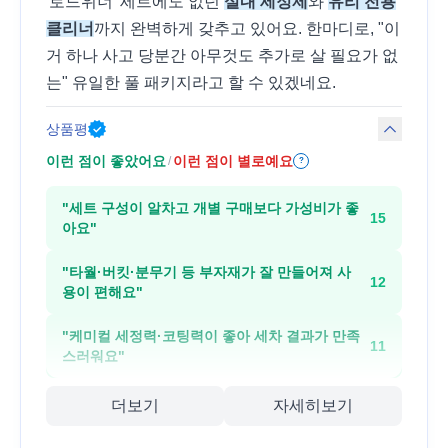
'로드위너' 세트에도 없던
실내 세정제
와
유리 전용
클리너
까지 완벽하게 갖추고 있어요. 한마디로, "이
거 하나 사고 당분간 아무것도 추가로 살 필요가 없
는" 유일한 풀 패키지라고 할 수 있겠네요.
상품평
이런 점이 좋았어요
이런 점이 별로예요
/
?
"
세트 구성이 알차고 개별 구매보다 가성비가 좋
15
아요
"
"
타월·버킷·분무기 등 부자재가 잘 만들어져 사
12
용이 편해요
"
"
케미컬 세정력·코팅력이 좋아 세차 결과가 만족
11
스러워요
"
더보기
자세히보기