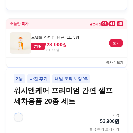
오늘만 특가
02
44
45
:
:
남은시간
보넬드 아이엠 당근, 1L, 3병
보기
23,900
원
71
%
84,900
원
특가 더보기
3등
사진 후기
내일 도착 보장 🚀
워시앤케어 프리미엄 간편 셀프
세차용품 20종 세트
가격
53,900
원
솔직 후기 보러가기