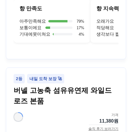
향 만족도
향 지속력
아주만족해요
오래가요
79
%
보통이에요
적당해요
17
%
기대에못미쳐요
생각보다 짧아요
4
%
2등
내일 도착 보장 🚀
버넬 고농축 섬유유연제 와일드
로즈 본품
가격
11,380
원
솔직 후기 보러가기