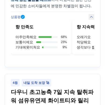
에 민감한 소비자들에게 분명한 차별점이 됩니다.
상품평
향 만족도
향 지속력
아주만족해요
오래가요
68
%
보통이에요
적당해요
23
%
기대에못미쳐요
생각보다 짧아요
9
%
4등
내일 도착 보장 🚀
다우니 초고농축 7일 지속 탈취파
워 섬유유연제 화이트티와 릴리