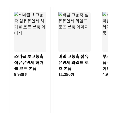
스너글 초고농축
버넬 고농축 섬유
부케
섬유유연제 허거
유연제 와일드 로
퓸 섬
블 코튼 본품
즈 본품
이트
9,980
11,380
4,950
원
원