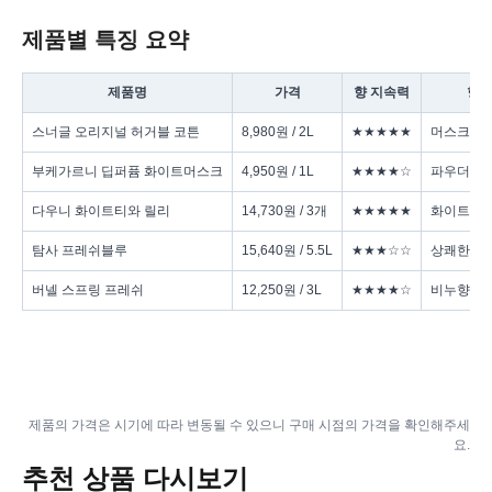
제품별 특징 요약
제품명
가격
향 지속력
향 
스너글 오리지널 허거블 코튼
8,980원 / 2L
★★★★★
머스크·라
부케가르니 딥퍼퓸 화이트머스크
4,950원 / 1L
★★★★☆
파우더+
다우니 화이트티와 릴리
14,730원 / 3개
★★★★★
화이트티
탐사 프레쉬블루
15,640원 / 5.5L
★★★☆☆
상쾌한 블
버넬 스프링 프레쉬
12,250원 / 3L
★★★★☆
비누향+허
제품의 가격은 시기에 따라 변동될 수 있으니 구매 시점의 가격을 확인해주세
요.
추천 상품 다시보기