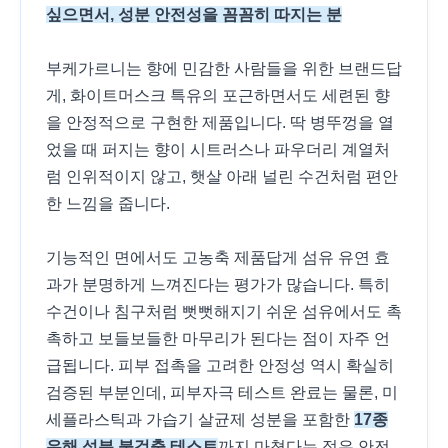
싶으면서, 성분 안전성을 꼼꼼히 따지는 분
부케가르니는 향에 민감한 사람들을 위한 브랜드답
게, 화이트머스크 특유의 포근하면서도 세련된 향
을 안정적으로 구현한 제품입니다. 딱 병뚜껑을 열
었을 때 퍼지는 향이 시트러스나 파우더리 계열처
럼 인위적이지 않고, 햇살 아래 널린 수건처럼 편안
한 느낌을 줍니다.
기능적인 면에서도 고농축 제품답게 섬유 유연 효
과가 분명하게 느껴진다는 평가가 많습니다. 특히
수건이나 침구처럼 뻣뻣해지기 쉬운 섬유에서도 촉
촉하고 보들보들한 마무리가 된다는 점이 자주 언
급됩니다. 피부 접촉을 고려한 안정성 역시 확실히
검증된 부분인데, 피부자극 테스트 완료는 물론, 미
세플라스틱과 가습기 살균제 성분을 포함한
17종
유해 성분 불검출 테스트
까지 마쳤다는 점은 안전