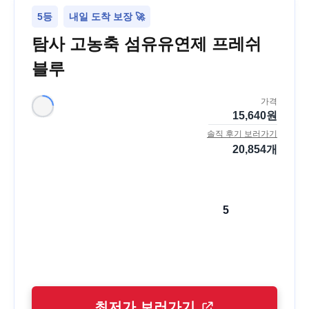
5등
내일 도착 보장 🚀
탐사 고농축 섬유유연제 프레쉬
블루
가격
15,640
원
솔직 후기 보러가기
20,854
개
5
최저가 보러가기