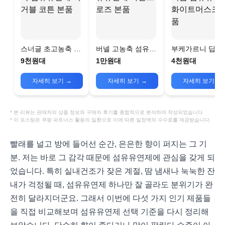
스너글 초고농축 섬
버넬 고농축 섬유유
부케가르니 딥퍼
유유연제 허거블 코
연제 와일드 로즈 본
섬유유연제 화이
9천원대
1만원대
4천원대
튼 본품
품
머스크 본품
자세히 보기
→
자세히 보기
→
자세히 보기
→
* 본 리뷰는 판매처의 상품 정보와 구매자 후기를 종합적으로 분석하여 작성되었습니다
* 이 포스팅은 쿠팡 파트너스 활동의 일환으로 이에 따른 일정액의 수수료를 제공받습니다.
빨래를 널고 방에 들어선 순간, 은은한 향이 퍼지는 그 기
분. 저는 바로 그 감각 때문에 섬유유연제에 관심을 갖게 되
었습니다. 특히 실내건조가 잦은 계절, 땀 냄새나 눅눅한 잔
내가 걱정될 때, 섬유유연제 하나만 잘 골라도 분위기가 완
전히 달라지더군요. 그래서 이번에 다섯 가지 인기 제품들
을 직접 비교해보며 섬유유연제 선택 기준을 다시 정리해