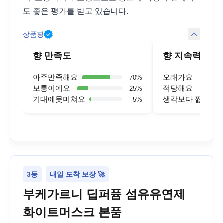
도 좋은 평가를 받고 있습니다.
상품평
향 만족도
향 지속력
아주만족해요
오래가요
70
%
보통이에요
적당해요
25
%
기대에못미쳐요
생각보다 짧아요
5
%
3등
내일 도착 보장 🚀
부케가르니 딥퍼퓸 섬유유연제
화이트머스크 본품