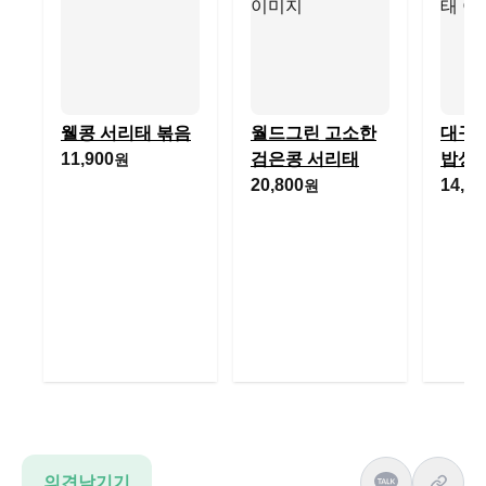
웰콩 서리태 볶음
월드그린 고소한
대구
11,900
검은콩 서리태
밥상 
원
20,800
14,90
원
의견남기기