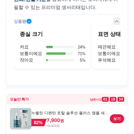
필할 수 있는 프리미엄 생서리태입니다.
상품평
종실 크기
표면 상태
커요
매끈해요
24
%
보통이에요
보통이에요
71
%
작아요
푸석해요
5
%
오늘만 특가
01
18
34
:
:
남은시간
누벨린 디펜턴 토탈 솔루션 플러스 앰플 세럼,
30ml, 1개
보기
7,900
원
82
%
45,900
원