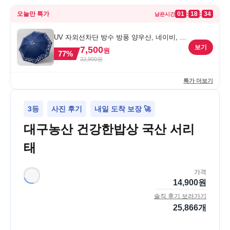
오늘만 특가
01
18
34
:
:
남은시간
UV 자외선차단 방수 방풍 양우산, 네이비, 1
개
보기
7,500
원
77
%
32,900
원
특가 더보기
3등
사진 후기
내일 도착 보장 🚀
대구농산 건강한밥상 국산 서리
태
가격
14,900
원
솔직 후기 보러가기
25,866
개