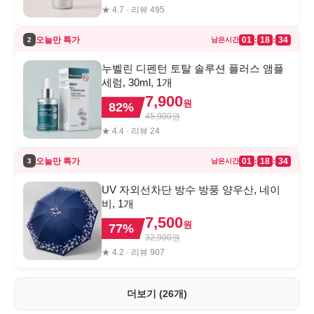
★
4.7
· 리뷰
495
오늘만 특가
01
18
34
:
:
2
남은시간
누벨린 디펜턴 토탈 솔루션 플러스 앰플
세럼, 30ml, 1개
7,900
원
82
%
45,900
원
★
4.4
· 리뷰
24
오늘만 특가
01
18
34
:
:
3
남은시간
UV 자외선차단 방수 방풍 양우산, 네이
비, 1개
7,500
원
77
%
32,900
원
★
4.2
· 리뷰
907
더보기 (26개)