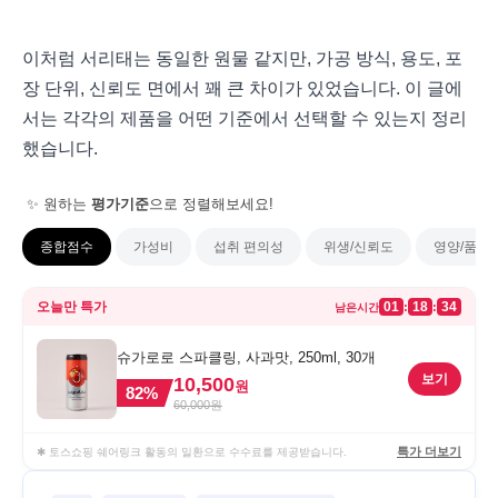
이처럼 서리태는 동일한 원물 같지만, 가공 방식, 용도, 포
장 단위, 신뢰도 면에서 꽤 큰 차이가 있었습니다. 이 글에
서는 각각의 제품을 어떤 기준에서 선택할 수 있는지 정리
했습니다.
✨ 원하는
평가기준
으로 정렬해보세요!
종합점수
가성비
섭취 편의성
위생/신뢰도
영양/품질
오늘만 특가
01
18
34
:
:
남은시간
슈가로로 스파클링, 사과맛, 250ml, 30개
보기
10,500
원
82
%
60,000
원
특가 더보기
✱ 토스쇼핑 쉐어링크 활동의 일환으로 수수료를 제공받습니다.