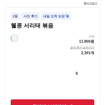
특가 더보기
2등
사진 후기
내일 도착 보장 🚀
웰콩 서리태 볶음
가격
11,900
원
솔직 후기 보러가기
2,301
개
5