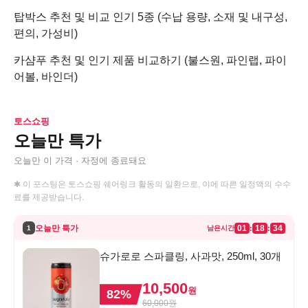
탑박스 추천 및 비교 인기 5종 (수납 용량, 소재 및 내구성,
편의, 가성비)
카샴푸 추천 및 인기 제품 비교하기 (불스원, 파인랩, 파이
어볼, 바인더)
토스쇼핑
오늘만 특가
오늘만 이 가격 · 자정에 종료돼요
✱ 이 포스팅은 토스쇼핑 쉐어링크 활동의 일환으로, 이에 따른 일정액의 수수
료를 제공받습니다.
오늘만 특가
01
18
34
:
:
1
남은시간
슈가로로 스파클링, 사과맛, 250ml, 30개
10,500
원
82
%
60,000
원