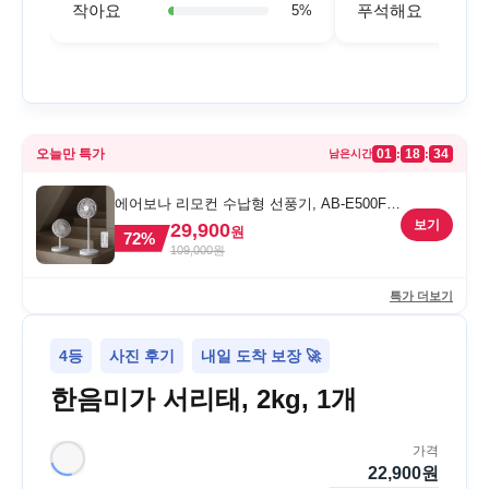
작아요
푸석해요
5
%
오늘만 특가
01
18
34
:
:
남은시간
에어보나 리모컨 수납형 선풍기, AB-E500FF,
1개
보기
29,900
원
72
%
109,000
원
특가 더보기
4등
사진 후기
내일 도착 보장 🚀
한음미가 서리태, 2kg, 1개
가격
22,900
원