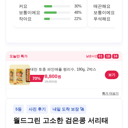
커요
매끈해요
30
%
보통이에요
보통이에요
48
%
작아요
푸석해요
22
%
오늘만 특가
01
18
34
:
:
남은시간
대만 토종 파인애플 펑리수, 180g, 2박스
보기
8,800
원
70
%
29,800
원
특가 더보기
5등
사진 후기
내일 도착 보장 🚀
월드그린 고소한 검은콩 서리태