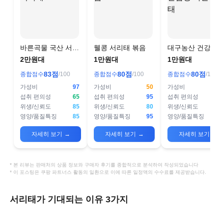
바른곡물 국산 서리
웰콩 서리태 볶음
대구농산 건강한
태
상 국산 서리태
2만원대
1만원대
1만원대
83
점
80
점
80
점
종합점수
/100
종합점수
/100
종합점수
/100
가성비
97
가성비
50
가성비
섭취 편의성
65
섭취 편의성
95
섭취 편의성
위생/신뢰도
85
위생/신뢰도
80
위생/신뢰도
영양/품질특징
85
영양/품질특징
95
영양/품질특징
자세히 보기
→
자세히 보기
→
자세히 보기
→
* 본 리뷰는 판매처의 상품 정보와 구매자 후기를 종합적으로 분석하여 작성되었습니다
* 이 포스팅은 쿠팡 파트너스 활동의 일환으로 이에 따른 일정액의 수수료를 제공받습니다.
서리태가 기대되는 이유 3가지