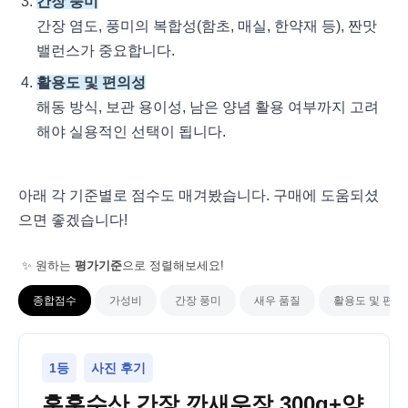
간장 풍미
간장 염도, 풍미의 복합성(함초, 매실, 한약재 등), 짠맛
밸런스가 중요합니다.
활용도 및 편의성
해동 방식, 보관 용이성, 남은 양념 활용 여부까지 고려
해야 실용적인 선택이 됩니다.
아래 각 기준별로 점수도 매겨봤습니다. 구매에 도움되셨
으면 좋겠습니다!
✨ 원하는
평가기준
으로 정렬해보세요!
종합점수
가성비
간장 풍미
새우 품질
활용도 및 편의
1등
사진 후기
훈훈수산 간장 깐새우장 300g+양