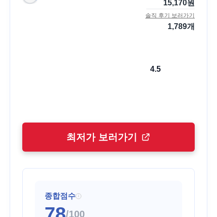
15,170
원
솔직 후기 보러가기
1,789
개
4.5
최저가 보러가기
종합점수
i
78
/100