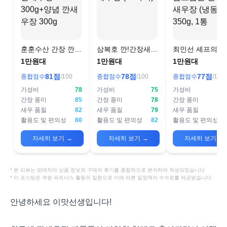
훈훈수산 간장 깐새
삼복호 깐!간장새우
최인선 셰프의 
우장 300g+양념 깐
장 (30마리)
품은 간장 깐새
1만원대
1만원대
1만원대
새우장 300g
(냉동), 350g, 1
81
점
78
점
77
점
종합점수
/100
종합점수
/100
종합점수
/100
가성비
78
가성비
75
가성비
간장 풍미
85
간장 풍미
78
간장 풍미
새우 품질
82
새우 품질
79
새우 품질
활용도 및 편의성
80
활용도 및 편의성
82
활용도 및 편의성
자세히 보기
→
자세히 보기
→
자세히 보기
→
* 본 리뷰는 판매처의 상품 정보와 구매자 후기를 종합적으로 분석하여 작성되었습니다
* 이 포스팅은 쿠팡 파트너스 활동의 일환으로 이에 따른 일정액의 수수료를 제공받습니다.
안녕하세요 이맛선생입니다!