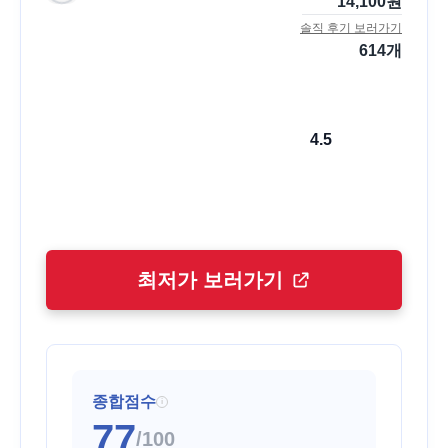
14,100
원
솔직 후기 보러가기
614
개
4.5
최저가 보러가기
종합점수
i
77
/100