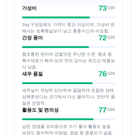
73
/100
가성비
1kg 구성임에도 가격이 중간 이상이며, 가성비 면
에서는 초록햇살보다 낮고 훈훈수산과 비슷함.
72
/100
간장 풍미
짭조름한 편이며 감칠맛은 무난한 수준. 함초 등
특수재료가 빠져 있어 맛의 깊이는 최인선 제품보
다 낮음.
76
/100
새우 품질
새우살이 적당히 단단하며 깔끔하게 손질된 상태.
삼복호보다는 크기에서 다소 떨어지나, 전반적 품
질은 안정적.
77
/100
활용도 및 편의성
남은 양념을 요리용으로 쓰기 좋아 활용도 높음.
보관도 용이하며 비빔밥, 덮밥 등 응용도가 넓음.