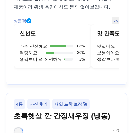
제품이라 위생 측면에서도 문제 없어보입니다.
상품평
신선도
맛 만족도
아주 신선해요
맛있어요
68
%
적당해요
보통이예요
30
%
생각보다 덜 신선해요
생각보다 별로예
2
%
4등
사진 후기
내일 도착 보장 🚀
초록햇살 깐 간장새우장 (냉동)
가격