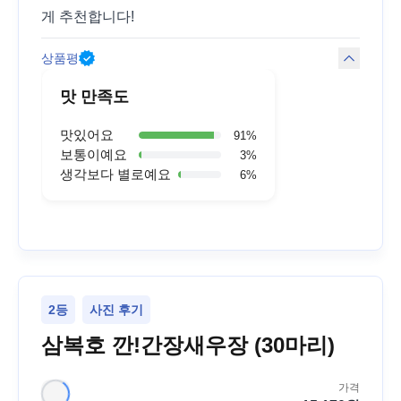
게 추천합니다!
상품평
맛 만족도
맛있어요
91
%
보통이예요
3
%
생각보다 별로예요
6
%
2등
사진 후기
삼복호 깐!간장새우장 (30마리)
가격