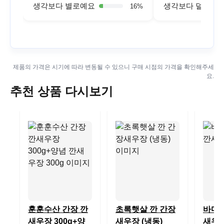
생각보다 별로예요
생각보다 덜 싱싱
16
%
제품의 가격은 시기에 따라 변동될 수 있으니 구매 시점의 가격을 확인해주세
요.
추천 상품 다시보기
훈훈수산 간장 깐
초록햇살 깐 간장
바다백
새우장 300g+양
새우장 (냉동)
새우