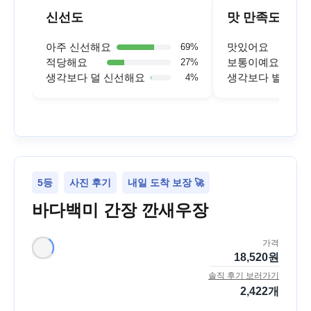
신선도
맛 만족도
아주 신선해요
맛있어요
69
%
적당해요
보통이예요
27
%
생각보다 덜 신선해요
생각보다 별로예
4
%
5등
사진 후기
내일 도착 보장 🚀
바다백미 간장 깐새우장
가격
18,520
원
솔직 후기 보러가기
2,422
개