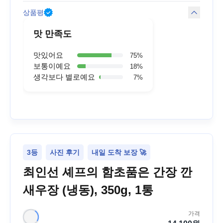
상품평
맛 만족도
맛있어요
75
%
보통이예요
18
%
생각보다 별로예요
7
%
3등
사진 후기
내일 도착 보장 🚀
최인선 셰프의 함초품은 간장 깐
새우장 (냉동), 350g, 1통
가격