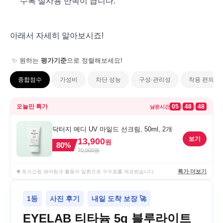
수록 실사용 만족이 큽니다.
아래서 자세히 알아보시죠!
✨ 원하는
평가기준
으로 정렬해보세요!
종합점수
가성비
차단 성능
구성·관리성
착용 편의(무
오늘만 특가
05
48
48
:
:
남은시간
닥터지 메디 UV 마일드 선크림, 50ml, 2개
보기
13,900
원
80
%
70,000
원
특가 더보기
✱ 토스쇼핑 쉐어링크 활동의 일환으로 수수료를 제공받습니다.
1등
사진 후기
내일 도착 보장 🚀
EYELAB 티타늄 5g 블루라이트