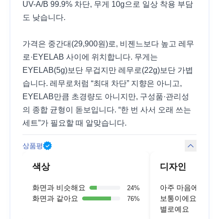
UV-A/B 99.9% 차단, 무게 10g으로 일상 착용 부담
도 낮습니다.
가격은 중간대(29,900원)로, 비젠느보다 높고 레무
로·EYELAB 사이에 위치합니다. 무게는
EYELAB(5g)보단 무겁지만 레무로(22g)보단 가볍
습니다. 레무로처럼 “최대 차단” 지향은 아니고,
EYELAB만큼 초경량도 아니지만, 구성품·관리성
의 종합 균형이 돋보입니다. “한 번 사서 오래 쓰는
세트”가 필요할 때 알맞습니다.
상품평
색상
디자인
화면과 비슷해요
아주 마음에 들어
24
%
화면과 같아요
보통이에요
76
%
별로예요