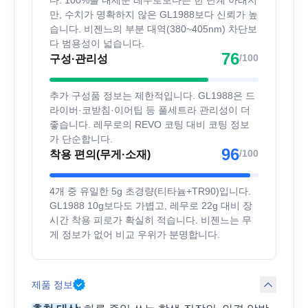
다. 100%를 내세운 레무로보다는 한 단계 아래지
만, 수치가 명확하지 않은 GL1988보다 신뢰가 높
습니다. 비젠느의 부분 대역(380~405nm) 차단보
다 범용성이 넓습니다.
76
/100
구성·관리성
추가 구성품 정보는 제한적입니다. GL1988은 드
라이버·코받침·이어팁 등 풀세트라 관리성이 더
좋습니다. 레무로의 REVO 코팅 대비 코팅 정보
가 단순합니다.
96
/100
착용 편의(무게·소재)
4개 중 유일한 5g 초경량(티타늄+TR90)입니다.
GL1988 10g보다도 가볍고, 레무로 22g 대비 장
시간 착용 피로가 확실히 적습니다. 비젠느는 무
게 정보가 없어 비교 우위가 분명합니다.
제품 정보