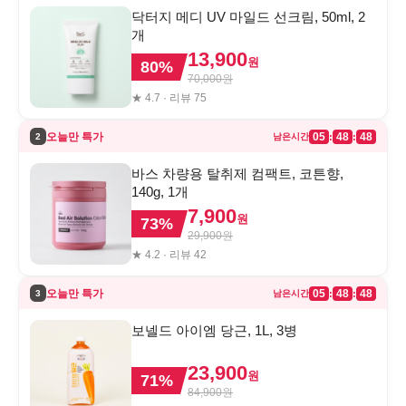
닥터지 메디 UV 마일드 선크림, 50ml, 2
개
13,900
원
80
%
70,000
원
★
4.7
· 리뷰
75
오늘만 특가
05
48
48
:
:
2
남은시간
바스 차량용 탈취제 컴팩트, 코튼향,
140g, 1개
7,900
원
73
%
29,900
원
★
4.2
· 리뷰
42
오늘만 특가
05
48
48
:
:
3
남은시간
보넬드 아이엠 당근, 1L, 3병
23,900
원
71
%
84,900
원