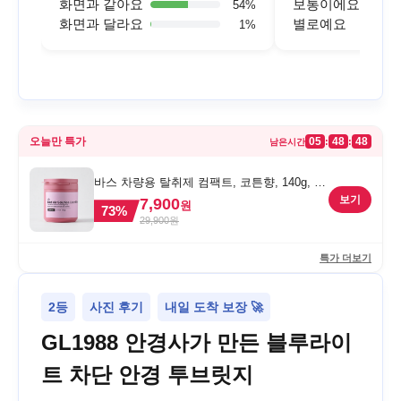
화면과 같아요
보통이에요
54
%
화면과 달라요
별로예요
1
%
오늘만 특가
05
48
48
:
:
남은시간
바스 차량용 탈취제 컴팩트, 코튼향, 140g, 1
개
보기
7,900
원
73
%
29,900
원
특가 더보기
2등
사진 후기
내일 도착 보장 🚀
GL1988 안경사가 만든 블루라이
트 차단 안경 투브릿지