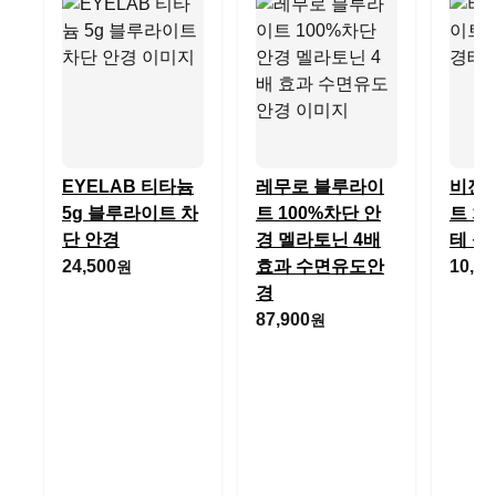
EYELAB 티타늄
레무로 블루라이
비젠
5g 블루라이트 차
트 100%차단 안
트 차
단 안경
경 멜라토닌 4배
테 뿔
24,500
효과 수면유도안
10,00
원
경
87,900
원