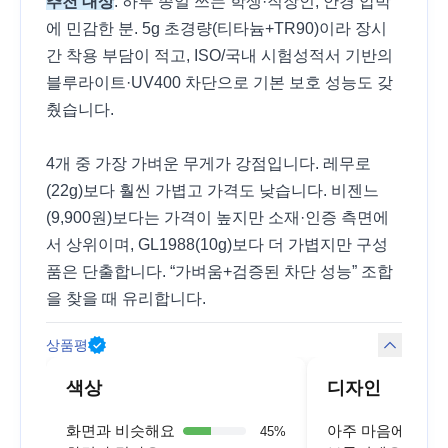
추천 대상
: 하루 종일 쓰는 학생·직장인, 안경 압박
에 민감한 분. 5g 초경량(티타늄+TR90)이라 장시
간 착용 부담이 적고, ISO/국내 시험성적서 기반의
블루라이트·UV400 차단으로 기본 보호 성능도 갖
췄습니다.
4개 중 가장 가벼운 무게가 강점입니다. 레무로
(22g)보다 훨씬 가볍고 가격도 낮습니다. 비젠느
(9,900원)보다는 가격이 높지만 소재·인증 측면에
서 상위이며, GL1988(10g)보다 더 가볍지만 구성
품은 단출합니다. “가벼움+검증된 차단 성능” 조합
을 찾을 때 유리합니다.
상품평
색상
디자인
화면과 비슷해요
아주 마음에 들어
45
%