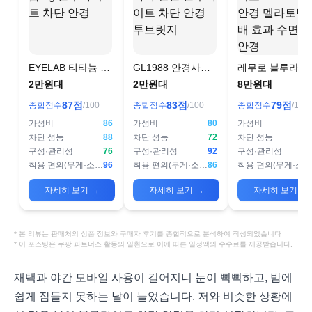
EYELAB 티타늄 5g
GL1988 안경사가
레무로 블루라이
블루라이트 차단 안
만든 블루라이트 차
100%차단 안경 
2만원대
2만원대
8만원대
경
단 안경 투브릿지
라토닌 4배 효과
87
점
83
점
79
점
종합점수
/100
종합점수
/100
종합점수
/100
면유도안경
가성비
86
가성비
80
가성비
차단 성능
88
차단 성능
72
차단 성능
구성·관리성
76
구성·관리성
92
구성·관리성
착용 편의(무게·소재)
96
착용 편의(무게·소재)
86
착용 편의(무게·소재)
자세히 보기
→
자세히 보기
→
자세히 보기
→
* 본 리뷰는 판매처의 상품 정보와 구매자 후기를 종합적으로 분석하여 작성되었습니다
* 이 포스팅은 쿠팡 파트너스 활동의 일환으로 이에 따른 일정액의 수수료를 제공받습니다.
재택과 야간 모바일 사용이 길어지니 눈이 뻑뻑하고, 밤에
쉽게 잠들지 못하는 날이 늘었습니다. 저와 비슷한 상황에