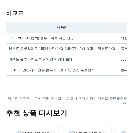
비교표
제품명
EYELAB 티타늄 5g 블루라이트 차단 안경
시험성적
레무로 블루라이트 100%차단 안경 멜라토닌 4배 효과 수면유도안경
블루라이
비젠느 블루라이트 차단안경 안경테 뿔테
380~40
GL1988 안경사가 만든 블루라이트 차단 안경 투브릿지
블루라이
제품의 가격은 시기에 따라 변동될 수 있으니 구매 시점의 가격을 확인해주세
요.
추천 상품 다시보기