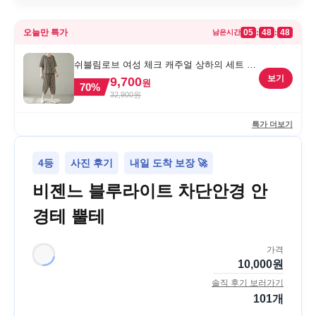
오늘만 특가
05
48
48
:
:
남은시간
쉬블림로브 여성 체크 캐주얼 상하의 세트 안
드리 GW1780, FREE, 1세트
보기
9,700
원
70
%
32,900
원
특가 더보기
4등
사진 후기
내일 도착 보장 🚀
비젠느 블루라이트 차단안경 안
경테 뿔테
가격
10,000
원
솔직 후기 보러가기
101
개