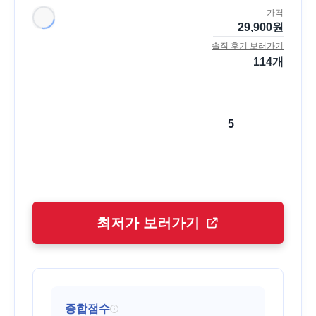
가격
29,900
원
솔직 후기 보러가기
114
개
5
최저가 보러가기
종합점수
i