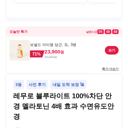
오늘만 특가
05
48
48
:
:
남은시간
보넬드 아이엠 당근, 1L, 3병
보기
23,900
원
71
%
84,900
원
특가 더보기
3등
사진 후기
내일 도착 보장 🚀
레무로 블루라이트 100%차단 안
경 멜라토닌 4배 효과 수면유도안
경