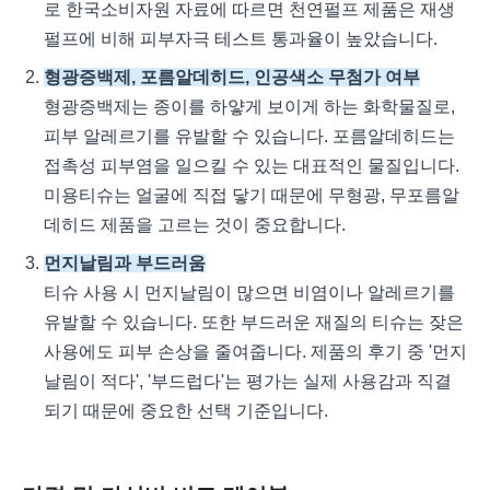
로 한국소비자원 자료에 따르면 천연펄프 제품은 재생
펄프에 비해 피부자극 테스트 통과율이 높았습니다.
형광증백제, 포름알데히드, 인공색소 무첨가 여부
형광증백제는 종이를 하얗게 보이게 하는 화학물질로,
피부 알레르기를 유발할 수 있습니다. 포름알데히드는
접촉성 피부염을 일으킬 수 있는 대표적인 물질입니다.
미용티슈는 얼굴에 직접 닿기 때문에 무형광, 무포름알
데히드 제품을 고르는 것이 중요합니다.
먼지날림과 부드러움
티슈 사용 시 먼지날림이 많으면 비염이나 알레르기를
유발할 수 있습니다. 또한 부드러운 재질의 티슈는 잦은
사용에도 피부 손상을 줄여줍니다. 제품의 후기 중 '먼지
날림이 적다', '부드럽다'는 평가는 실제 사용감과 직결
되기 때문에 중요한 선택 기준입니다.