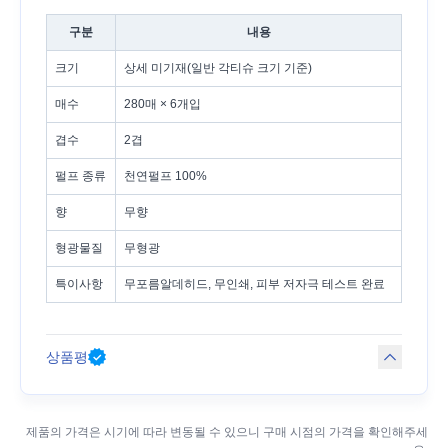
구분
내용
크기
상세 미기재(일반 각티슈 크기 기준)
매수
280매 × 6개입
겹수
2겹
펄프 종류
천연펄프 100%
향
무향
형광물질
무형광
특이사항
무포름알데히드, 무인쇄, 피부 저자극 테스트 완료
상품평
제품의 가격은 시기에 따라 변동될 수 있으니 구매 시점의 가격을 확인해주세