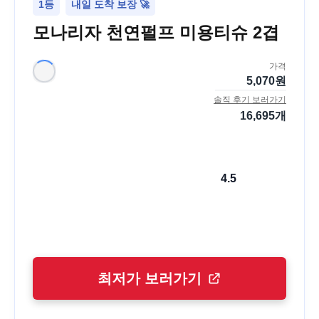
1등
내일 도착 보장 🚀
모나리자 천연펄프 미용티슈 2겹
가격
5,070
원
솔직 후기 보러가기
16,695
개
4.5
최저가 보러가기