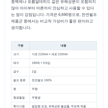
증백제나 포름알데히드 같은 유해성분이 포함되지
않아 아이부터 어른까지 안심하고 사용할 수 있다
는 점이 강점입니다. 가격은 6,690원으로, 천연펄프
제품군 중에서는 비교적 가성비가 좋은 편이라고
생각합니다.
구분
내용
크기
가로 210mm × 세로 210mm
매수
180매 × 3개입
겹수
2겹
펄프 종류
천연펄프 100%
향
무향
형광물질
무형광
특이사항
팝업형 포장, 유해성분 불검출, 무표백 제품