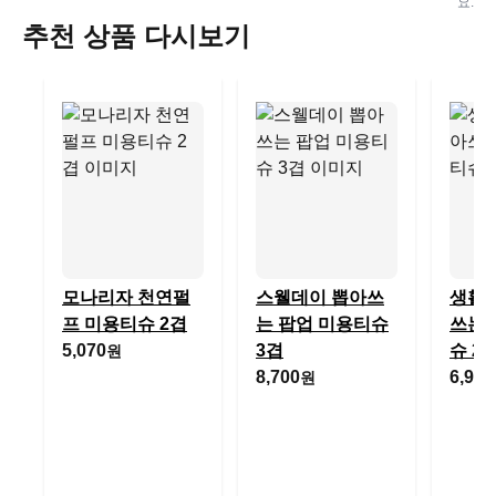
요.
추천 상품 다시보기
모나리자 천연펄
스웰데이 뽑아쓰
생활
프 미용티슈 2겹
는 팝업 미용티슈
쓰는 
5,070
3겹
슈 2
원
8,700
6,900
원