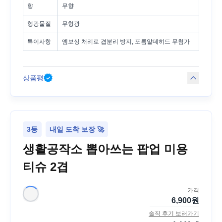
향
무향
형광물질
무형광
특이사항
엠보싱 처리로 겹분리 방지, 포름알데히드 무첨가
상품평
3등
내일 도착 보장 🚀
생활공작소 뽑아쓰는 팝업 미용
티슈 2겹
가격
6,900
원
솔직 후기 보러가기