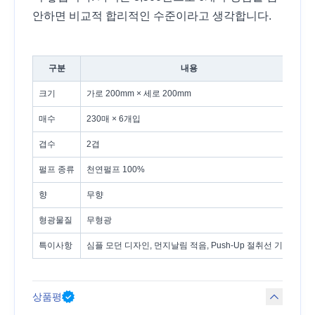
안하면 비교적 합리적인 수준이라고 생각합니다.
구분
내용
크기
가로 200mm × 세로 200mm
매수
230매 × 6개입
겹수
2겹
펄프 종류
천연펄프 100%
향
무향
형광물질
무형광
특이사항
심플 모던 디자인, 먼지날림 적음, Push-Up 절취선 기능
상품평