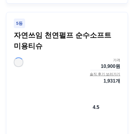
5등
자연쓰임 천연펄프 순수소프트
미용티슈
가격
10,900
원
솔직 후기 보러가기
1,931
개
4.5