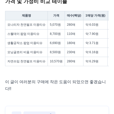
가격 및 가성비 비교 테이블
제품명
가격
매수(팩당)
1매당 가격(원)
모나리자 천연펄프 미용티슈
5,070원
280매
약 6.03원
먼
스웰데이 팝업 미용티슈
8,700원
110매
약 7.90원
3
생활공작소 팝업 미용티슈
6,690원
180매
약 3.71원
실
모닝글로리 비움 미용티슈
8,500원
230매
약 6.16원
먼
자연쓰임 천연펄프 미용티슈
10,570원
280매
약 6.29원
친
이 글이 여러분의 구매에 작은 도움이 되었으면 좋겠습니
다!!