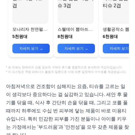
모나리자 천연펄프
스웰데이 뽑아쓰는
생활공작소 뽑아
미용티슈 2겹
팝업 미용티슈 3겹
는 팝업 미용티슈
5천원대
8천원대
6천원대
겹
자세히 보기
→
자세히 보기
→
자세히 보기
→
* 본 리뷰는 판매처의 상품 정보와 구매자 후기를 종합적으로 분석하여 작성되었습니다
* 이 포스팅은 쿠팡 파트너스 활동의 일환으로 이에 따른 일정액의 수수료를 제공받습니다.
아침저녁으로 건조함이 심해지는 요즘, 티슈를 고르는 일
이 생각보다 중요하다는 걸 실감하고 있습니다. 세안 후 물
기를 닦을 때, 식사 후 간단히 손을 닦을 때, 그리고 코를 풀
때까지 하루에도 수십 번 피부에 닿는 제품이 바로 미용티
슈입니다. 특히 민감한 피부를 가진 분들이나 아이를 키우
는 가정에서는 '부드러움'과 '안전성'을 모두 갖춘 제품을 찾