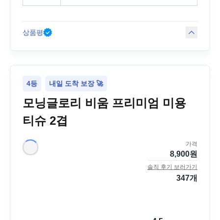
상품평
4등
내일 도착 보장 🚀
모닝글로리 비움 프리미엄 미용
티슈 2겹
가격
8,900
원
솔직 후기 보러가기
347
개