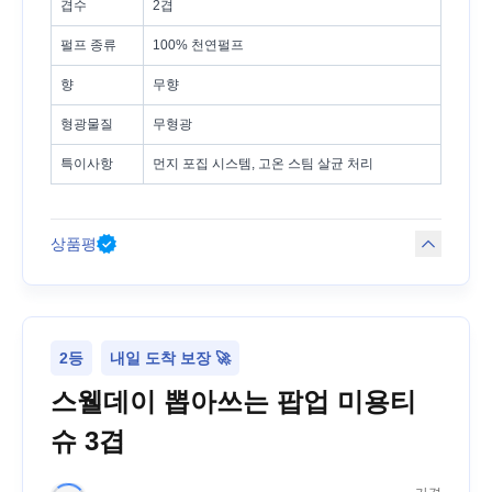
겹수
2겹
펄프 종류
100% 천연펄프
향
무향
형광물질
무형광
특이사항
먼지 포집 시스템, 고온 스팀 살균 처리
상품평
2등
내일 도착 보장 🚀
스웰데이 뽑아쓰는 팝업 미용티
슈 3겹