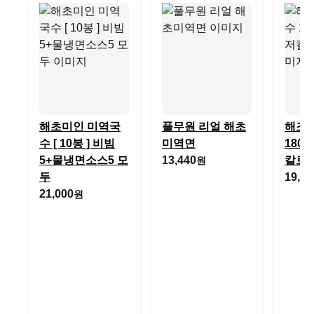
해초미인 미역국
풀무원 리얼 해초
해조
수 [ 10봉 ] 비빔
미역면
180
5+물냉면소스5 모
13,440
칼로
원
두
19,00
21,000
원