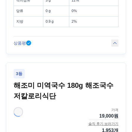
식이섬유
3 g
12%
당류
0 g
0%
지방
0.9 g
2%
상품평
3등
해조미 미역국수 180g 해조국수
저칼로리식단
가격
19,000
원
솔직 후기 보러가기
1,953
개