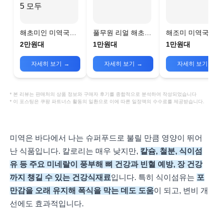
해초미인 미역국수 [
풀무원 리얼 해초미
해조미 미역국수
10봉 ] 비빔5+물냉
역면
180g 해조국수 
2만원대
1만원대
1만원대
면소스5 모두
로리식단
자세히 보기
→
자세히 보기
→
자세히 보기
→
* 본 리뷰는 판매처의 상품 정보와 구매자 후기를 종합적으로 분석하여 작성되었습니다
* 이 포스팅은 쿠팡 파트너스 활동의 일환으로 이에 따른 일정액의 수수료를 제공받습니다.
미역은 바다에서 나는 슈퍼푸드로 불릴 만큼 영양이 뛰어
난 식품입니다. 칼로리는 매우 낮지만,
칼슘, 철분, 식이섬
유 등 주요 미네랄이 풍부해 뼈 건강과 빈혈 예방, 장 건강
까지 챙길 수 있는 건강식재료
입니다. 특히 식이섬유는
포
만감을 오래 유지해 폭식을 막는 데도 도움
이 되고, 변비 개
선에도 효과적입니다.