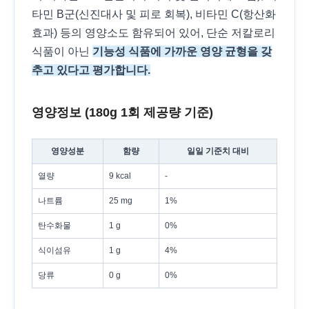
타민 B군(신진대사 및 피로 회복), 비타민 C(항산화
효과) 등의 영양소도 함유되어 있어, 단순 저칼로리
식품이 아닌
기능성 식품에 가까운 영양 균형을 갖
추고 있다고 평가합니다.
영양정보 (180g 1회 제공량 기준)
영양성분
함량
일일 기준치 대비
열량
9 kcal
-
나트륨
25 mg
1%
탄수화물
1 g
0%
식이섬유
1 g
4%
당류
0 g
0%