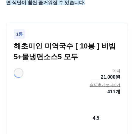
면 식단이 훨씬 즐거워질 수 있습니다.
1등
해초미인 미역국수 [ 10봉 ] 비빔
5+물냉면소스5 모두
가격
21,000
원
솔직 후기 보러가기
411
개
4.5