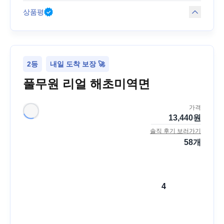
상품평
2등
내일 도착 보장 🚀
풀무원 리얼 해초미역면
가격
13,440
원
솔직 후기 보러가기
58
개
4