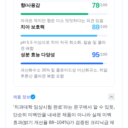
78
/100
향/사용감
자극은 적지만 향은 다소 밋밋하다는 의견 있음
88
/100
치아 보호력
pH 5.5 이상으로 치아 자극 최소화, 칼슘 및 콜라
겐 배합
95
/100
성분 효능 다양성
과산화수소 35% 및 콜로이드성 이산화규소, 히알
루론산 콜라겐 복합 포함
제품 정보
‘치과대학 임상시험 완료’라는 문구에서 알 수 있듯,
단순히 미백만을 내세운 제품이 아니라 실제 미백
효과(밝기 개선율 88~104%)가 검증된 크리닉급 제