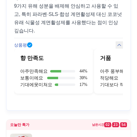
9가지 유해 성분을 배제해 안심하고 사용할 수 있
고, 특히 파라벤·SLS·합성 계면활성제 대신 코코넛
유래 식물성 계면활성제를 사용했다는 점이 인상
깊습니다.
상품평
향 만족도
거품
아주만족해요
아주 풍부해요
44
%
보통이에요
적당해요
39
%
기대에못미쳐요
기대보다 적어요
17
%
오늘만 특가
02
23
54
:
:
남은시간