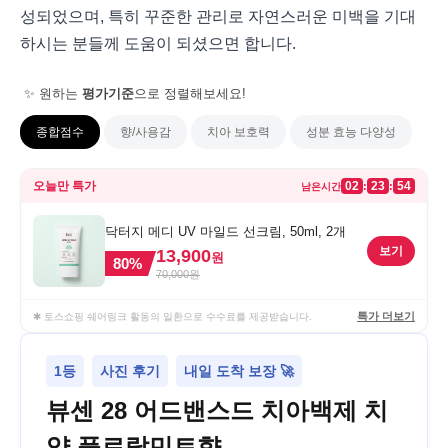
성되었으며, 특히 꾸준한 관리로 자연스러운 미백을 기대
하시는 분들께 도움이 되셨으면 합니다.
✨ 원하는
평가기준
으로 정렬해보세요!
종합점수
향/사용감
치아 보호력
성분 효능 다양성
오늘만 특가
02
23
54
:
:
남은시간
닥터지 메디 UV 마일드 선크림, 50ml, 2개
보기
13,900
원
80
%
70,000
원
특가 더보기
✱ 토스쇼핑 쉐어링크 활동의 일환으로 수수료를 제공받습니다.
1등
사진 후기
내일 도착 보장 🚀
뷰센 28 어드밴스드 치아백제 치
약 플로랄민트향