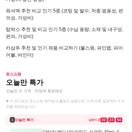
워셔액 추천 비교 인기 5종 (코팅 및 발수, 차종 범용성, 편
의성, 가성비)
탑박스 추천 및 비교 인기 5종 (수납 용량, 소재 및 내구성,
편의, 가성비)
카샴푸 추천 및 인기 제품 비교하기 (불스원, 파인랩, 파이
어볼, 바인더)
토스쇼핑
오늘만 특가
오늘만 이 가격 · 자정에 종료돼요
✱ 이 포스팅은 토스쇼핑 쉐어링크 활동의 일환으로, 이에 따른 일정액의 수수
료를 제공받습니다.
오늘만 특가
02
23
54
:
:
1
남은시간
닥터지 메디 UV 마일드 선크림, 50ml, 2