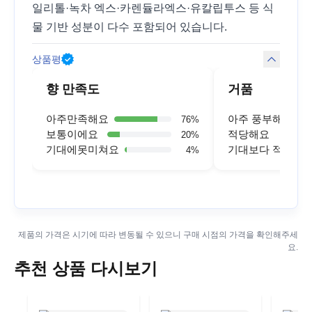
일리톨·녹차 엑스·카렌듈라엑스·유칼립투스 등 식
물 기반 성분이 다수 포함되어 있습니다.
상품평
향 만족도
거품
아주만족해요
아주 풍부해요
76
%
보통이에요
적당해요
20
%
기대에못미쳐요
기대보다 적어요
4
%
제품의 가격은 시기에 따라 변동될 수 있으니 구매 시점의 가격을 확인해주세
요.
추천 상품 다시보기