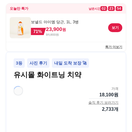
오늘만 특가
02
23
54
:
:
남은시간
보넬드 아이엠 당근, 1L, 3병
보기
23,900
원
71
%
84,900
원
특가 더보기
3등
사진 후기
내일 도착 보장 🚀
유시몰 화이트닝 치약
가격
18,100
원
솔직 후기 보러가기
2,733
개