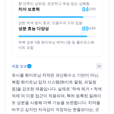
향 만족도 상위권, 은은하고 부담 없는 상쾌함
84
/100
치아 보호력
강한 착색 방지 효과, 잇몸자극 거의 없음
89
/100
성분 효능 다양성
유백 성분 3종 화이트닝 메커니즘 및 폴리포스페
이트 포함
제품 정보
유시몰 화이트닝 치약은 과산화수소 기반이 아닌,
복합 화이트닝 입자 시스템(화이트 필링, 피일링
등)을 강조한 제품입니다. 실제로 ‘착색 제거 + 착색
억제’의 이중 접근이 적용되며, 특허 등록된 킬레이
트 성분을 사용해 미백 기능을 보완합니다. 치약을
바꾸고 싶지만 자극감이 걱정되는 분들보다는, 오