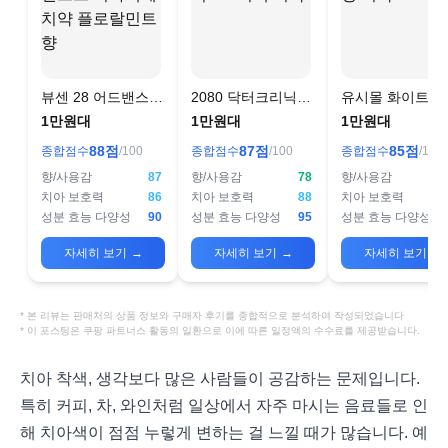
뷰센 28 어드밴스드
2080 닥터크리닉
유시몰 화이트닝
치아백제 치약 플로
2.0 미백 치약
약
1만원대
1만원대
1만원대
랄민트향
88
점
87
점
85
점
종합점수
/100
종합점수
/100
종합점수
/100
향/사용감
87
향/사용감
78
향/사용감
치아 보호력
86
치아 보호력
88
치아 보호력
성분 효능 다양성
90
성분 효능 다양성
95
성분 효능 다양성
자세히 보기
→
자세히 보기
→
자세히 보기
→
* 본 리뷰는 판매처의 상품 정보와 구매자 후기를 종합적으로 분석하여 작성되었습니다
* 이 포스팅은 쿠팡 파트너스 활동의 일환으로 이에 따른 일정액의 수수료를 제공받습니다.
치아 착색, 생각보다 많은 사람들이 공감하는 문제입니다.
특히 커피, 차, 와인처럼 일상에서 자주 마시는 음료들로 인
해 치아색이 점점 누렇게 변하는 걸 느낄 때가 많습니다. 예