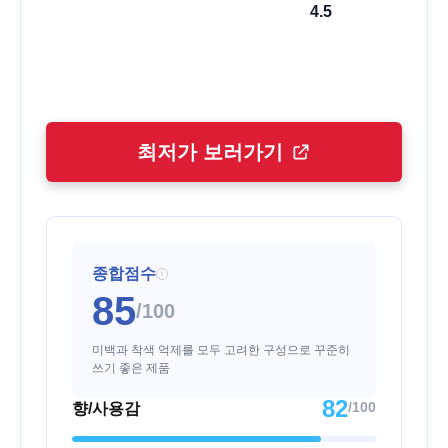
4.5
최저가 보러가기
종합점수
i
85
/100
미백과 착색 억제를 모두 고려한 구성으로 꾸준히
쓰기 좋은 제품
82
/100
향/사용감