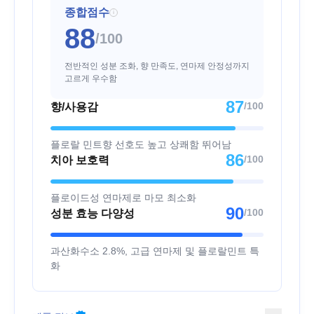
종합점수
i
88
/100
전반적인 성분 조화, 향 만족도, 연마제 안정성까지
고르게 우수함
87
/100
향/사용감
플로랄 민트향 선호도 높고 상쾌함 뛰어남
86
/100
치아 보호력
플로이드성 연마제로 마모 최소화
90
/100
성분 효능 다양성
과산화수소 2.8%, 고급 연마제 및 플로랄민트 특
화