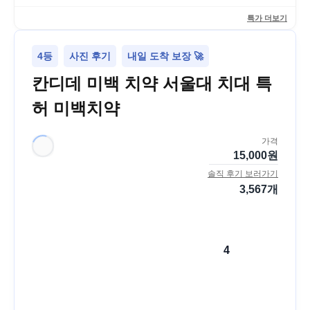
특가 더보기
4등
사진 후기
내일 도착 보장 🚀
칸디데 미백 치약 서울대 치대 특
허 미백치약
가격
15,000
원
솔직 후기 보러가기
3,567
개
4