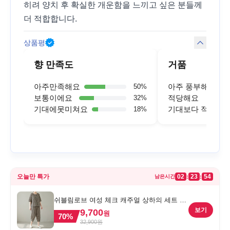
히려 양치 후 확실한 개운함을 느끼고 싶은 분들께
더 적합합니다.
상품평
향 만족도
거품
아주만족해요
아주 풍부해요
50
%
보통이에요
적당해요
32
%
기대에못미쳐요
기대보다 적어요
18
%
오늘만 특가
02
23
54
:
:
남은시간
쉬블림로브 여성 체크 캐주얼 상하의 세트 안
드리 GW1780, FREE, 1세트
보기
9,700
원
70
%
32,900
원