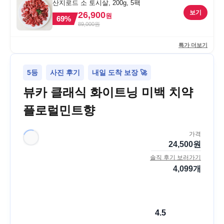
산지로드 소 토시살, 200g, 5팩
보기
26,900
원
69
%
89,000
원
특가 더보기
5등
사진 후기
내일 도착 보장 🚀
뷰카 클래식 화이트닝 미백 치약
플로럴민트향
가격
24,500
원
솔직 후기 보러가기
4,099
개
4.5