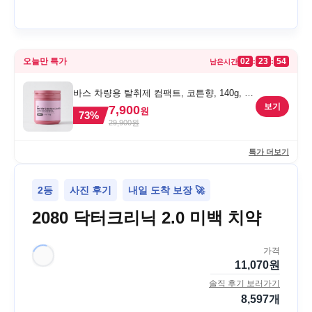
오늘만 특가
02
23
54
:
:
남은시간
바스 차량용 탈취제 컴팩트, 코튼향, 140g, 1
개
보기
7,900
원
73
%
29,900
원
특가 더보기
2등
사진 후기
내일 도착 보장 🚀
2080 닥터크리닉 2.0 미백 치약
가격
11,070
원
솔직 후기 보러가기
8,597
개