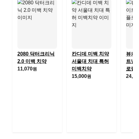
2080 닥터크리닉
칸디데 미백 치약
뷰카 
2.0 미백 치약
서울대 치대 특허
트닝 
11,070
미백치약
로럴
원
15,000
24,50
원