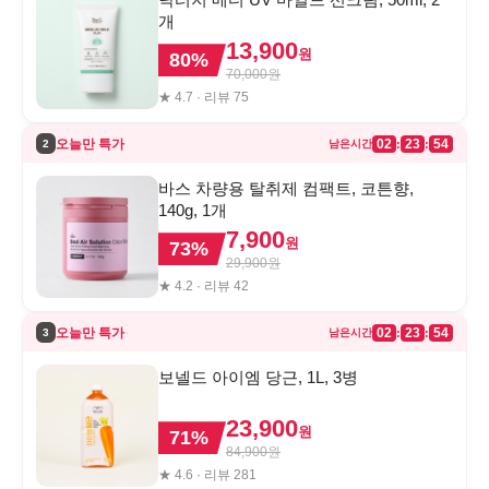
개
13,900
원
80
%
70,000
원
★
4.7
· 리뷰
75
오늘만 특가
02
23
54
:
:
2
남은시간
바스 차량용 탈취제 컴팩트, 코튼향,
140g, 1개
7,900
원
73
%
29,900
원
★
4.2
· 리뷰
42
오늘만 특가
02
23
54
:
:
3
남은시간
보넬드 아이엠 당근, 1L, 3병
23,900
원
71
%
84,900
원
★
4.6
· 리뷰
281