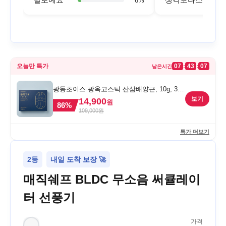
6
%
오늘만 특가
07
43
07
:
:
남은시간
광동초이스 광옥고스틱 산삼배양근, 10g, 30
포, 1개
보기
14,900
원
86
%
109,000
원
특가 더보기
2등
내일 도착 보장 🚀
매직쉐프 BLDC 무소음 써큘레이
터 선풍기
가격