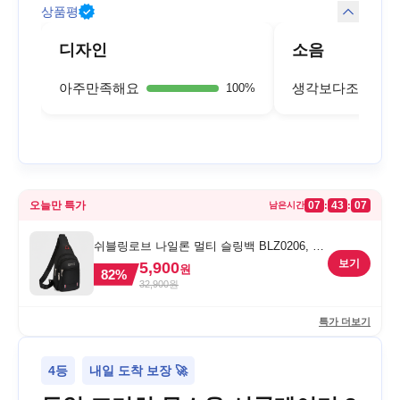
상품평
디자인
소음
아주만족해요
생각보다조용해요
100
%
오늘만 특가
07
43
07
:
:
남은시간
쉬블링로브 나일론 멀티 슬링백 BLZ0206, 블
랙, FREE
보기
5,900
원
82
%
32,900
원
특가 더보기
4등
내일 도착 보장 🚀