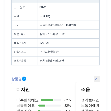
소비전력
30W
무게
약 3.1kg
크기
약 410×360×820~1100mm
회전 각도
상하 75°, 좌우 105°
풍량 단계
12단계
바람 모드
수면/자연/일반
조작 방식
터치 패널 + 리모컨
상품평
디자인
소음
아주만족해요
생각보다조용해요
62
%
보통이에요
보통이에요
32
%
별로예요
생각보다소리가커