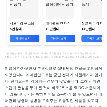
시프이컴 무소음 리
매직쉐프 BLDC 무
신일 에어리 BLD
모컨 BLCD 선풍기
소음 써큘레이터 선
무소음 선풍기
5만원대
16만원대
14만원대
풍기
자세히 보기
→
자세히 보기
→
자세히 보기
→
* 본 리뷰는 판매처의 상품 정보와 구매자 후기를 종합적으로 분석하여 작성되었습니다
* 이 포스팅은 쿠팡 파트너스 활동의 일환으로 이에 따른 일정액의 수수료를 제공받습니다.
여름이 다가오면서 본격적으로 실내 냉방 효율을 고민하게
되었습니다. 에어컨만으로는 공간 전체가 시원해지지 않거
나, 전기요금이 걱정되는 경우가 많았습니다. 그래서 자연
스럽게 관심을 두게 된 것이 바로 ‘무소음 BLDC 서큘레이
터’였습니다. 저는 특히 밤에도 조용하게 쓸 수 있으면서 에
어컨과 병행해 냉방을 도와주는 효율적인 제품을 찾고자