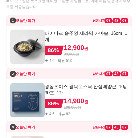
✱ 이 포스팅은 토스쇼핑 쉐어링크 활동의 일환으로, 이에 따른 일정액의 수수
료를 제공받습니다.
오늘만 특가
07
43
07
:
:
1
남은시간
바이마르 솥뚜껑 세라믹 가마솥, 16cm, 1
개
12,900
원
86
%
99,000
원
★
4.6
· 리뷰
510
오늘만 특가
07
43
07
:
:
2
남은시간
광동초이스 광옥고스틱 산삼배양근, 10g,
30포, 1개
14,900
원
86
%
109,000
원
★
4.5
· 리뷰
82
오늘만 특가
07
43
07
:
:
3
남은시간