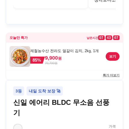
오늘만 특가
07
43
07
:
:
남은시간
제철농수산 전라도 얼갈이 김치, 2kg, 1개
보기
9,900
원
85
%
70,700
원
특가 더보기
3등
내일 도착 보장 🚀
신일 에어리 BLDC 무소음 선풍
기
가격