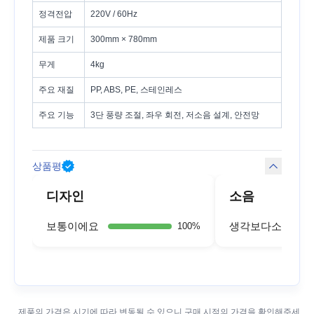
정격전압
220V / 60Hz
제품 크기
300mm × 780mm
무게
4kg
주요 재질
PP, ABS, PE, 스테인레스
주요 기능
3단 풍량 조절, 좌우 회전, 저소음 설계, 안전망
상품평
디자인
소음
보통이에요
생각보다소리가커
100
%
제품의 가격은 시기에 따라 변동될 수 있으니 구매 시점의 가격을 확인해주세