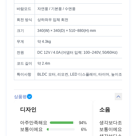
바람모드
자연풍 / 기본풍 / 수면풍
회전 방식
상하좌우 입체 회전
크기
340(W) × 340(D) × 510~880(H) mm
무게
약 4.3kg
전원
DC 12V / 4.0A (어댑터 입력: 100–240V, 50/60Hz)
코드 길이
약 2.4m
특이사항
BLDC 모터, 리모컨, LED 디스플레이, 타이머, 높이조절
상품평
디자인
소음
아주만족해요
생각보다조용해요
94
%
보통이에요
보통이에요
6
%
생각보다소리가커