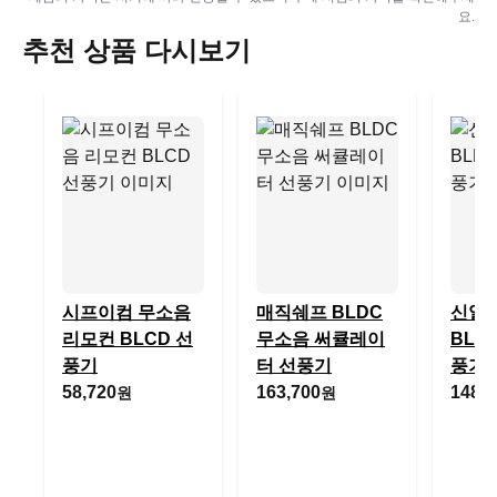
요.
추천 상품 다시보기
시프이컴 무소음
매직쉐프 BLDC
신일 
리모컨 BLCD 선
무소음 써큘레이
BLD
풍기
터 선풍기
풍기
58,720
163,700
148,0
원
원