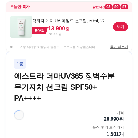
오늘만 특가
02
50
57
:
:
남은시간
닥터지 메디 UV 마일드 선크림, 50ml, 2개
보기
13,900
원
80
%
70,000
원
특가 더보기
✱ 토스쇼핑 쉐어링크 활동의 일환으로 수수료를 제공받습니다.
1등
에스트라 더마UV365 장벽수분
무기자차 선크림 SPF50+
PA++++
가격
28,990
원
솔직 후기 보러가기
1,501
개