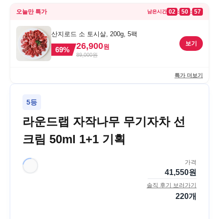
오늘만 특가
02
50
57
:
:
남은시간
산지로드 소 토시살, 200g, 5팩
보기
26,900
원
69
%
89,000
원
특가 더보기
5등
라운드랩 자작나무 무기자차 선
크림 50ml 1+1 기획
가격
41,550
원
솔직 후기 보러가기
220
개