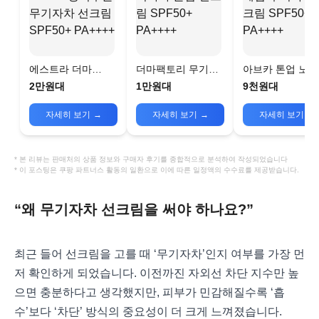
에스트라 더마
더마팩토리 무기자
아브카 톤업 노
UV365 장벽수분 무
차 톤업 선크림
무기자차 선크림
2만원대
1만원대
9천원대
기자차 선크림
SPF50+ PA++++
SPF50+ PA++++
SPF50+ PA++++
자세히 보기
→
자세히 보기
→
자세히 보기
→
* 본 리뷰는 판매처의 상품 정보와 구매자 후기를 종합적으로 분석하여 작성되었습니다
* 이 포스팅은 쿠팡 파트너스 활동의 일환으로 이에 따른 일정액의 수수료를 제공받습니다.
“왜 무기자차 선크림을 써야 하나요?”
최근 들어 선크림을 고를 때 ‘무기자차’인지 여부를 가장 먼
저 확인하게 되었습니다. 이전까진 자외선 차단 지수만 높
으면 충분하다고 생각했지만, 피부가 민감해질수록 ‘흡
수’보다 ‘차단’ 방식의 중요성이 더 크게 느껴졌습니다.