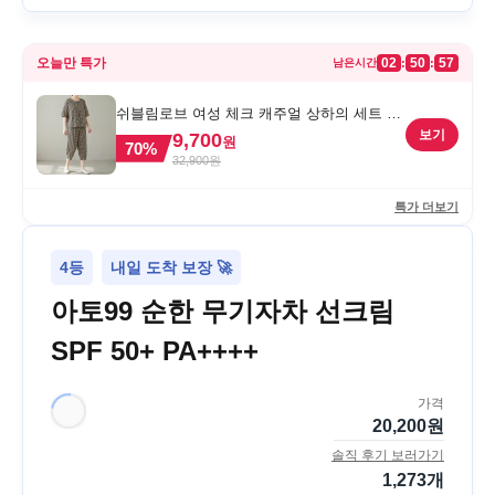
오늘만 특가
02
50
57
:
:
남은시간
쉬블림로브 여성 체크 캐주얼 상하의 세트 안
드리 GW1780, FREE, 1세트
보기
9,700
원
70
%
32,900
원
특가 더보기
4등
내일 도착 보장 🚀
아토99 순한 무기자차 선크림
SPF 50+ PA++++
가격
20,200
원
솔직 후기 보러가기
1,273
개