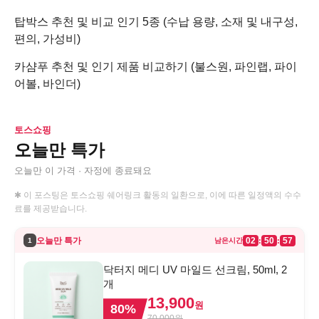
탑박스 추천 및 비교 인기 5종 (수납 용량, 소재 및 내구성,
편의, 가성비)
카샴푸 추천 및 인기 제품 비교하기 (불스원, 파인랩, 파이
어볼, 바인더)
토스쇼핑
오늘만 특가
오늘만 이 가격 · 자정에 종료돼요
✱ 이 포스팅은 토스쇼핑 쉐어링크 활동의 일환으로, 이에 따른 일정액의 수수
료를 제공받습니다.
오늘만 특가
02
50
57
:
:
1
남은시간
닥터지 메디 UV 마일드 선크림, 50ml, 2
개
13,900
원
80
%
70,000
원