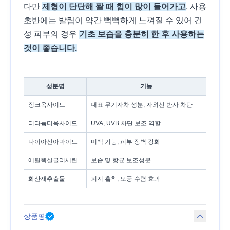
다만
제형이 단단해 짤 때 힘이 많이 들어가고
, 사용
초반에는 발림이 약간 뻑뻑하게 느껴질 수 있어 건
성 피부의 경우
기초 보습을 충분히 한 후 사용하는
것이 좋습니다.
성분명
기능
징크옥사이드
대표 무기자차 성분, 자외선 반사 차단
티타늄디옥사이드
UVA, UVB 차단 보조 역할
나이아신아마이드
미백 기능, 피부 장벽 강화
에틸헥실글리세린
보습 및 항균 보조성분
화산재추출물
피지 흡착, 모공 수렴 효과
상품평