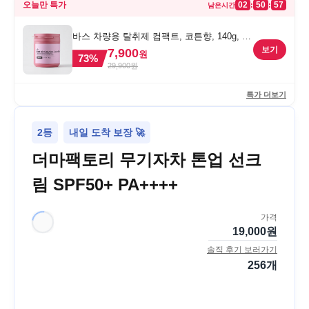
오늘만 특가
02
50
57
:
:
남은시간
바스 차량용 탈취제 컴팩트, 코튼향, 140g, 1
개
보기
7,900
원
73
%
29,900
원
특가 더보기
2등
내일 도착 보장 🚀
더마팩토리 무기자차 톤업 선크
림 SPF50+ PA++++
가격
19,000
원
솔직 후기 보러가기
256
개