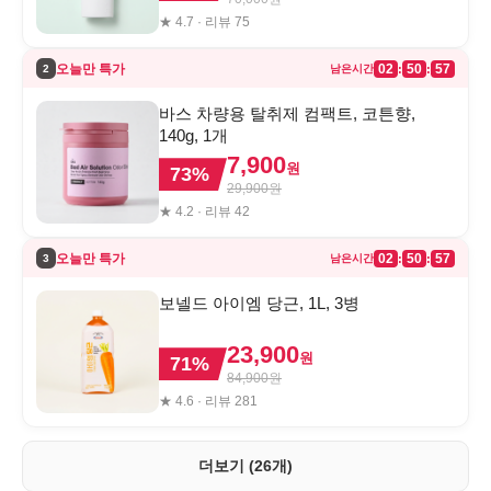
★
4.7
· 리뷰
75
오늘만 특가
02
50
57
:
:
2
남은시간
바스 차량용 탈취제 컴팩트, 코튼향,
140g, 1개
7,900
원
73
%
29,900
원
★
4.2
· 리뷰
42
오늘만 특가
02
50
57
:
:
3
남은시간
보넬드 아이엠 당근, 1L, 3병
23,900
원
71
%
84,900
원
★
4.6
· 리뷰
281
더보기 (26개)