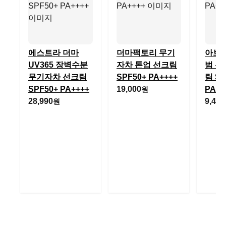
에스트라 더마
더마팩토리 무기
아브카
UV365 장벽수분
자차 톤업 선크림
범 무
무기자차 선크림
SPF50+ PA++++
림 SP
SPF50+ PA++++
19,000
PA++
원
28,990
9,400
원