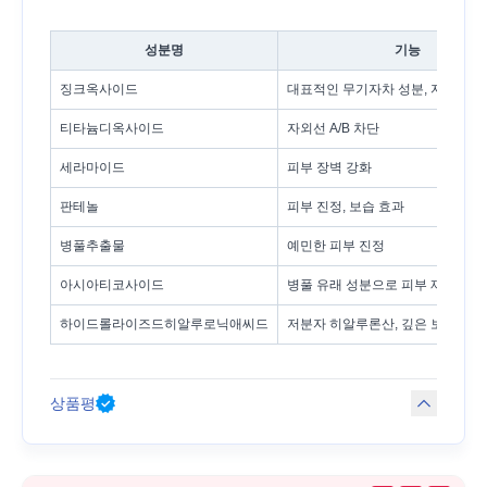
성분명
기능
징크옥사이드
대표적인 무기자차 성분, 자외선 반
티타늄디옥사이드
자외선 A/B 차단
세라마이드
피부 장벽 강화
판테놀
피부 진정, 보습 효과
병풀추출물
예민한 피부 진정
아시아티코사이드
병풀 유래 성분으로 피부 재생에 
하이드롤라이즈드히알루로닉애씨드
저분자 히알루론산, 깊은 보습에 
상품평