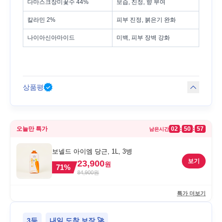
다마스크장미꽃수 44%
보습, 진정, 향 부여
칼라민 2%
피부 진정, 붉은기 완화
나이아신아마이드
미백, 피부 장벽 강화
상품평
오늘만 특가
02
50
57
:
:
남은시간
보넬드 아이엠 당근, 1L, 3병
보기
23,900
원
71
%
84,900
원
특가 더보기
3등
내일 도착 보장 🚀