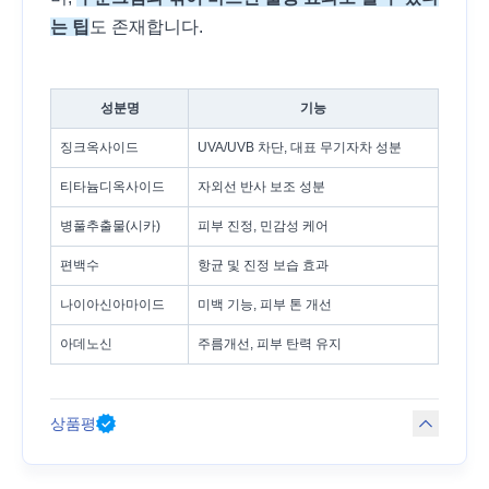
는 팁
도 존재합니다.
성분명
기능
징크옥사이드
UVA/UVB 차단, 대표 무기자차 성분
티타늄디옥사이드
자외선 반사 보조 성분
병풀추출물(시카)
피부 진정, 민감성 케어
편백수
항균 및 진정 보습 효과
나이아신아마이드
미백 기능, 피부 톤 개선
아데노신
주름개선, 피부 탄력 유지
상품평