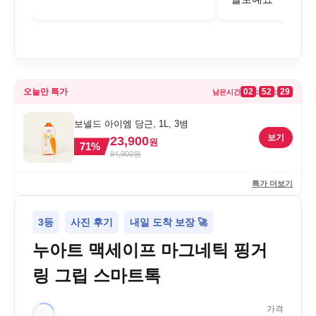
오늘만 특가
02
52
29
:
:
남은시간
보넬드 아이엠 당근, 1L, 3병
보기
23,900
원
71
%
84,900
원
특가 더보기
3등
사진 후기
내일 도착 보장 🚀
누아트 맥세이프 마그네틱 핑거
링 그립 스마트톡
가격