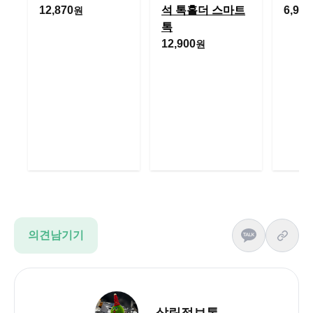
12,870
석 톡홀더 스마트
6,900
원
톡
12,900
원
의견남기기