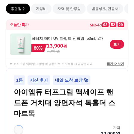
종합점수
가성비
자력 및 안정성
범용성 및 만듦새
기
오늘만 특가
02
52
29
:
:
남은시간
닥터지 메디 UV 마일드 선크림, 50ml, 2개
보기
13,900
원
80
%
70,000
원
특가 더보기
✱ 토스쇼핑 쉐어링크 활동의 일환으로 수수료를 제공받습니다.
1등
사진 후기
내일 도착 보장 🚀
아이엠듀 터프그립 맥세이프 핸
드폰 거치대 양면자석 톡홀더 스
마트톡
가격
12,900
원