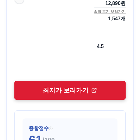
12,890
원
솔직 후기 보러가기
1,547
개
4.5
최저가 보러가기
종합점수
i
61
/100