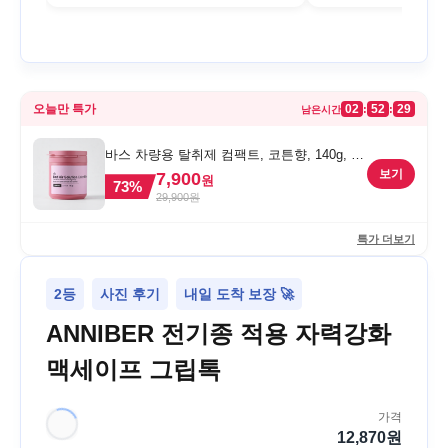
오늘만 특가
02
52
29
:
:
남은시간
바스 차량용 탈취제 컴팩트, 코튼향, 140g, 1
개
보기
7,900
원
73
%
29,900
원
특가 더보기
2등
사진 후기
내일 도착 보장 🚀
ANNIBER 전기종 적용 자력강화
맥세이프 그립톡
가격
12,870
원