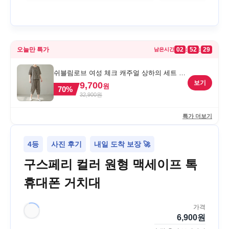
오늘만 특가
02
52
29
:
:
남은시간
쉬블림로브 여성 체크 캐주얼 상하의 세트 안
드리 GW1780, FREE, 1세트
보기
9,700
원
70
%
32,900
원
특가 더보기
4등
사진 후기
내일 도착 보장 🚀
구스페리 컬러 원형 맥세이프 톡
휴대폰 거치대
가격
6,900
원