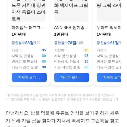
아이엠듀 터프그립
ANNIBER 전기종
누아트 맥세이프
맥세이프 핸드폰 거
적용 자력강화 맥세
그네틱 핑거링 
1만원대
1만원대
1만원대
치대 양면자석 톡홀
이프 그립톡
스마트톡
88
점
78
점
61
점
종합점수
/100
종합점수
/100
종합점수
/100
더 스마트톡
가성비
95
가성비
45
가성비
자력 및 안정성
80
자력 및 안정성
95
자력 및 안정성
범용성 및 만듦새
85
범용성 및 만듦새
90
범용성 및 만듦새
기능 다양성 및 활용도
90
기능 다양성 및 활용도
80
기능 다양성 및 활용도
자세히 보기
→
자세히 보기
→
자세히 보기
→
* 본 리뷰는 판매처의 상품 정보와 구매자 후기를 종합적으로 분석하여 작성되었습니다
* 이 포스팅은 쿠팡 파트너스 활동의 일환으로 이에 따른 일정액의 수수료를 제공받습니다.
안녕하세요! 밥을 먹을때 유튜브 영상을 보기 편하게 세우
기 위해 기댈 곳을 찾다가 지쳐서 맥세이프 그립톡을 찾고