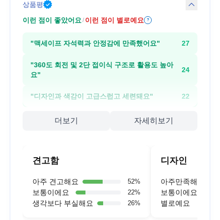
상품평
이런 점이 좋았어요
이런 점이 별로예요
/
?
"
맥세이프 자석력과 안정감에 만족했어요
"
27
"
360도 회전 및 2단 접이식 구조로 활용도 높아
24
요
"
"
디자인과 색감이 고급스럽고 세련돼요
"
22
더보기
자세히보기
견고함
디자인
아주 견고해요
아주만족해요
52
%
보통이에요
보통이에요
22
%
생각보다 부실해요
별로예요
26
%