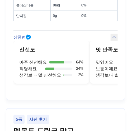
콜레스테롤
0mg
0%
단백질
0g
0%
상품평
신선도
맛 만족도
아주 신선해요
맛있어요
64
%
적당해요
보통이예요
34
%
생각보다 덜 신선해요
생각보다 별로예
2
%
5등
사진 후기
델몬트 드링크 망고