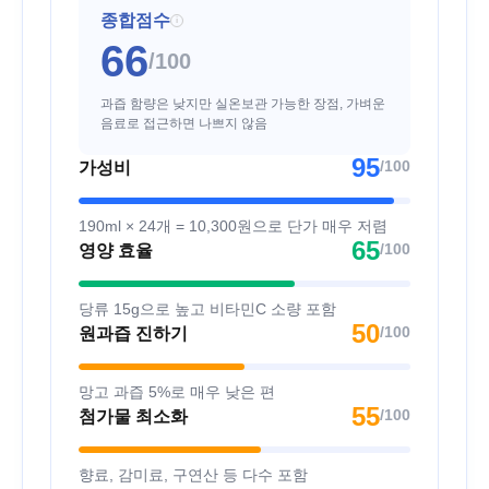
종합점수
i
66
/100
과즙 함량은 낮지만 실온보관 가능한 장점, 가벼운
음료로 접근하면 나쁘지 않음
95
/100
가성비
190ml × 24개 = 10,300원으로 단가 매우 저렴
65
/100
영양 효율
당류 15g으로 높고 비타민C 소량 포함
50
/100
원과즙 진하기
망고 과즙 5%로 매우 낮은 편
55
/100
첨가물 최소화
향료, 감미료, 구연산 등 다수 포함