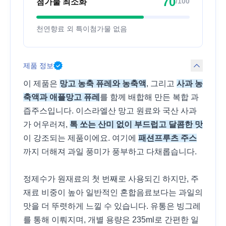
70
/100
첨가물 최소화
천연향료 외 특이첨가물 없음
제품 정보
이 제품은
망고 농축 퓨레와 농축액
, 그리고
사과 농
축액과 애플망고 퓨레
를 함께 배합해 만든 복합 과
즙주스입니다. 이스라엘산 망고 원료와 국산 사과
가 어우러져,
톡 쏘는 산미 없이 부드럽고 달콤한 맛
이 강조되는 제품이에요. 여기에
패션프루츠 주스
까지 더해져 과일 풍미가 풍부하고 다채롭습니다.
정제수가 원재료의 첫 번째로 사용되긴 하지만, 주
재료 비중이 높아 일반적인 혼합음료보다는 과일의
맛을 더 뚜렷하게 느낄 수 있습니다. 유통은 빙그레
를 통해 이뤄지며, 개별 용량은 235ml로 간편한 일