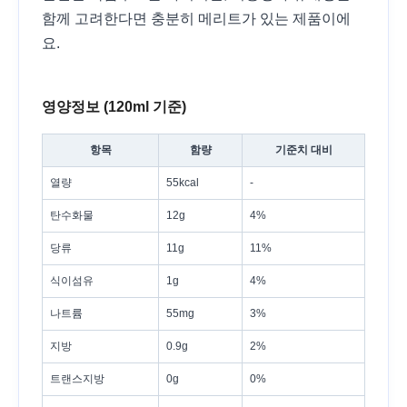
함께 고려한다면 충분히 메리트가 있는 제품이에
요.
영양정보 (120ml 기준)
항목
함량
기준치 대비
열량
55kcal
-
탄수화물
12g
4%
당류
11g
11%
식이섬유
1g
4%
나트륨
55mg
3%
지방
0.9g
2%
트랜스지방
0g
0%