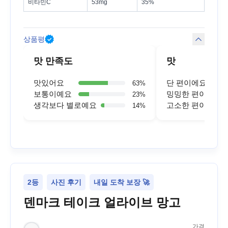
비타민C
53mg
35%
상품평
맛 만족도
맛
맛있어요
단 편이에요
63
%
보통이예요
밍밍한 편이에요
23
%
생각보다 별로예요
고소한 편이에요
14
%
2등
사진 후기
내일 도착 보장 🚀
덴마크 테이크 얼라이브 망고
가격