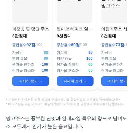
파모빗 찐 망고 주스
덴마크 테이크 얼라
아침에주스 서울
이브 망고
유 블랙라벨 망
3만원대
9천원대
8천원대
스
92
점
80
점
73
점
종합점수
/100
종합점수
/100
종합점수
/100
가성비
88
가성비
95
가성비
영양 효율
80
영양 효율
100
영양 효율
원과즙 진하기
100
원과즙 진하기
60
원과즙 진하기
첨가물 최소화
100
첨가물 최소화
65
첨가물 최소화
자세히 보기
→
자세히 보기
→
자세히 보기
→
* 본 리뷰는 판매처의 상품 정보와 구매자 후기를 종합적으로 분석하여 작성되었습니다
* 이 포스팅은 쿠팡 파트너스 활동의 일환으로 이에 따른 일정액의 수수료를 제공받습니다.
망고주스는 풍부한 단맛과 열대과일 특유의 향으로 남녀노
소 모두에게 인기가 높은 음료입니다.