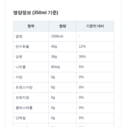
영양정보 (350ml 기준)
항목
함량
기준치 대비
열량
160kcal
-
탄수화물
40g
12%
당류
39g
39%
나트륨
90mg
5%
지방
0g
0%
트랜스지방
0g
0%
포화지방
0g
0%
콜레스테롤
0g
0%
단백질
0g
0%