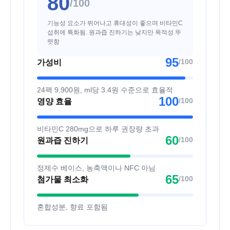
80
/100
기능성 요소가 뛰어나고 휴대성이 좋으며 비타민C
섭취에 특화됨. 원과즙 진하기는 낮지만 목적성 뚜
렷함
95
/100
가성비
24팩 9,900원, ml당 3.4원 수준으로 효율적
100
/100
영양 효율
비타민C 280mg으로 하루 권장량 초과
60
/100
원과즙 진하기
정제수 베이스, 농축액이나 NFC 아님
65
/100
첨가물 최소화
혼합성분, 향료 포함됨