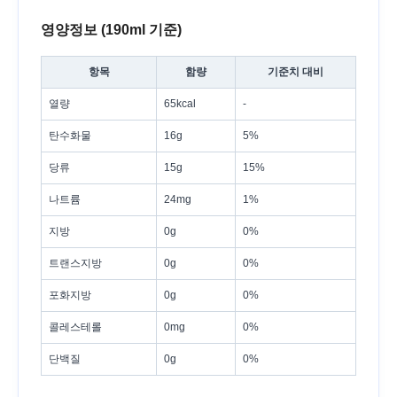
영양정보 (190ml 기준)
항목
함량
기준치 대비
열량
65kcal
-
탄수화물
16g
5%
당류
15g
15%
나트륨
24mg
1%
지방
0g
0%
트랜스지방
0g
0%
포화지방
0g
0%
콜레스테롤
0mg
0%
단백질
0g
0%