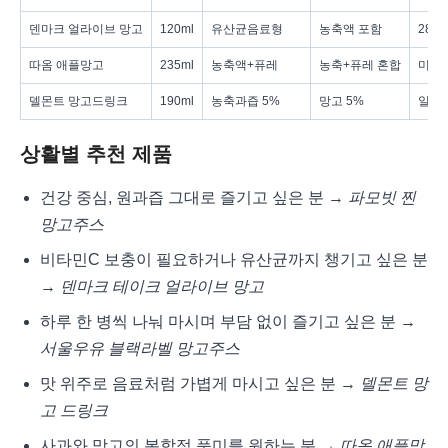
덴마크 얼라이브 망고
120ml
유산균음료형
농축액 포함
280
따옴 애플망고
235ml
농축액+퓨레
농축+퓨레 혼합
미표
델몬트 망고드링크
190ml
농축과즙 5%
망고 5%
일부
상활별 추천 제품
건강 중심, 원과즙 그대로 즐기고 싶은 분 →
파모빗 찐
망고주스
비타민C 보충이 필요하거나 유산균까지 챙기고 싶은 분
→
덴마크 테이크 얼라이브 망고
하루 한 병씩 나눠 마시며 부담 없이 즐기고 싶은 분 →
서울우유 블랙라벨 망고주스
맛 위주로 음료처럼 가볍게 마시고 싶은 분 →
델몬트 망
고 드링크
사과와 망고의 복합적 풍미를 원하는 분 →
따옴 애플망