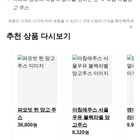
고 주스
제품의 가격은 시기에 따라 변동될 수 있으니 구매 시점의 가격을 확인해주세
요.
추천 상품 다시보기
파모빗 찐 망고 주
아침에주스 서울
덴마크
스
우유 블랙라벨 망
라이브
36,800
고주스
9,900
원
8,320
원