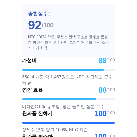
종합점수
i
92
/100
NFC 100% 착즙, 무첨가 원액 구조로 원재료 품질
과 영양성 모두 우수하며, 고가지만 품질 중심 소비
자에게 최적
88
/100
가성비
350ml 기준 약 1,457원으로 NFC 착즙치고 준수
한 편
80
/100
영양 효율
비타민C 53mg 포함, 당은 높지만 성분 우수
100
/100
원과즙 진하기
정제수 없이 망고 100%, NFC 착즙
100
/100
첨가물 최소화