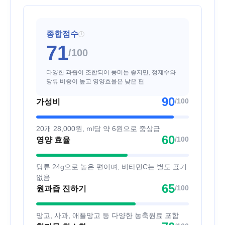
종합점수
i
71
/100
다양한 과즙이 조합되어 풍미는 좋지만, 정제수와
당류 비중이 높고 영양효율은 낮은 편
90
/100
가성비
20개 28,000원, ml당 약 6원으로 중상급
60
/100
영양 효율
당류 24g으로 높은 편이며, 비타민C는 별도 표기
없음
65
/100
원과즙 진하기
망고, 사과, 애플망고 등 다양한 농축원료 포함