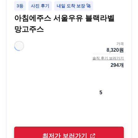
3등
사진 후기
내일 도착 보장 🚀
아침에주스 서울우유 블랙라벨
망고주스
가격
8,320
원
솔직 후기 보러가기
294
개
5
최저가 보러가기