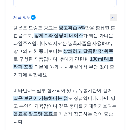
제품 정보
델몬트 드링크 망고는
망고과즙 5%
만을 함유한 혼
합음료로,
정제수와 설탕이 베이스
가 되는 가벼운
과일주스입니다. 멕시코산 농축과즙을 사용하며,
망고의 진한 풍미보다는
상쾌하고 달콤한 맛 위주
로 구성된 제품입니다. 휴대가 간편한
190ml 테트
라팩 포장
덕분에 야외나 사무실에서 부담 없이 즐
기기에 적합해요.
비타민C도 일부 첨가되어 있고, 유통기한이 길어
실온 보관이 가능하다는 점
도 장점입니다. 다만, 망
고 본연의 과육감이나 깊은 풍미를 기대하기보다는
음료용 망고맛 음료
로 가볍게 접근하는 것이 좋습
니다.