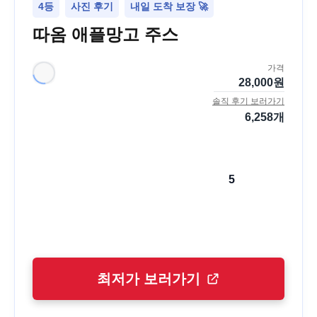
4등
사진 후기
내일 도착 보장 🚀
따옴 애플망고 주스
가격
28,000
원
솔직 후기 보러가기
6,258
개
5
최저가 보러가기