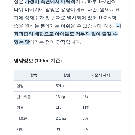
성은
가성비 측면에서 매력적
이고, 하루 1~2잔씩
나눠 마시기에 알맞은 용량이에요. 다만, 원재료 표
기에 정제수가 첫 번째로 명시되어 있어 100% 착
즙을 원하는 분에게는 아쉬울 수 있습니다. 대신,
사
과과즙의 배합으로 아이들도 거부감 없이 즐길 수
있는 맛
이라는 점이 강점입니다.
영양정보 (100ml 기준)
항목
함량
기준치 대비
열량
52kcal
-
탄수화물
13.4g
4%
당류
11g
11%
나트륨
2.1mg
0%
지방
0g
0%