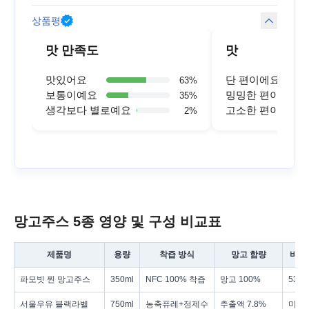
상품평
맛 만족도
맛
맛있어요
단 편이에요
63
%
보통이예요
밍밍한 편이에요
35
%
생각보다 별로예요
고소한 편이에요
2
%
망고주스 5종 영양 및 구성 비교표
제품명
용량
착즙 방식
망고 함량
비타
파모빗 찐 망고주스
350ml
NFC 100% 착즙
망고 100%
53m
서울우유 블랙라벨
750ml
농축퓨레+정제수
추출액 7.8%
미표