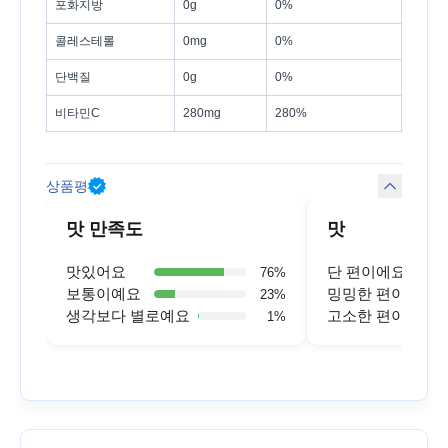
포화지방
0g
0%
콜레스테롤
0mg
0%
단백질
0g
0%
비타민C
280mg
280%
상품평
맛 만족도
맛
맛있어요
단 편이에요
76
%
보통이예요
밍밍한 편이에요
23
%
생각보다 별로예요
고소한 편이에요
1
%